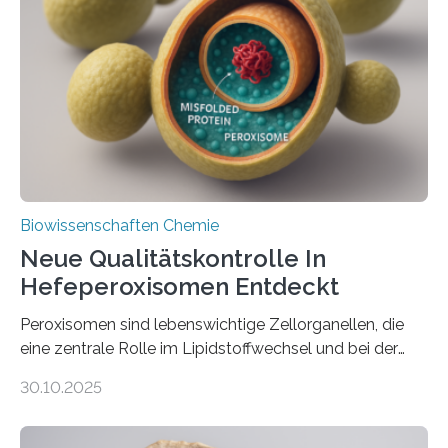
Biowissenschaften Chemie
Neue Qualitätskontrolle In
Hefeperoxisomen Entdeckt
Peroxisomen sind lebenswichtige Zellorganellen, die
eine zentrale Rolle im Lipidstoffwechsel und bei der
Entgiftung von Zellen spielen. Damit sie ihre Aufgaben
30.10.2025
erfüllen können, müssen zahlreiche Enzyme präzise in
ihr Inneres transportiert werden. Ein Forschungsteam
der Ruhr-Universität Bochum um Prof. Dr. Ralf Erdmann