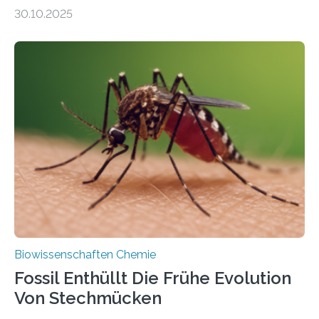
Moosen über filigrane Farne bis zu riesigen Bäumen –
30.10.2025
Landpflanzen zählen zu den komplexesten
fotosynthetischen Organismen der Erde. Ihre
Geschichte beginnt jedoch eher unscheinbar: bei
Grünalgen, die vor Hunderten von Millionen Jahren
lebten. Unter den Vorfahren sticht eine Gruppe heraus,
die noch heute in der Natur vorkommt: die
Süßwasseralge Coleochaetophyceae. Einige Arten
dieser Gruppe bilden aus Zellfäden dichte Geflechte
mit scheibenförmiger Gestalt. Was auffällig ist: Die
nächsten…
Biowissenschaften Chemie
Fossil Enthüllt Die Frühe Evolution
Von Stechmücken