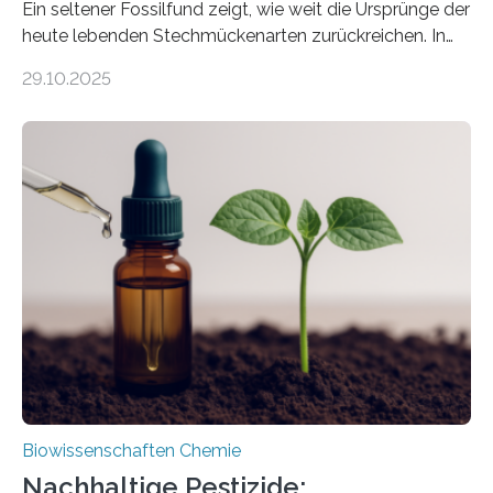
Ein seltener Fossilfund zeigt, wie weit die Ursprünge der
heute lebenden Stechmückenarten zurückreichen. In
99 Millionen Jahre altem Bernstein entdeckten LMU-
29.10.2025
Forschende die bisher älteste bekannte Stechmücken-
Larve. Das kreidezeitliche Fossil stammt aus der
Region Kachin in Myanmar und hat sich in
ausgezeichnetem Zustand erhalten. Es konnte als neue
Art einer neuen Gattung beschrieben werden und trägt
nun den Namen Cretosabethes primaevus. Dieser erste
fossile Nachweis einer Stechmückenlarve in Bernstein
stellt gleichzeitig den ersten Fossilfund einer
Mückenlarve aus dem Mesozoikum dar, denn…
Biowissenschaften Chemie
Nachhaltige Pestizide: