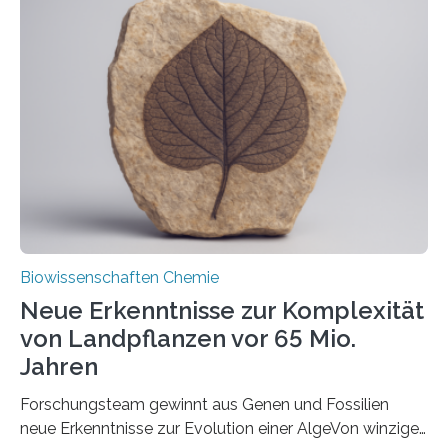
und Dr. Ismaila Francis Yusuf hat nun einen bislang
unbekannten Qualitätskontrollmechanismus des
peroxisomalen Proteintransports in der Bäckerhefe
Saccharomyces cerevisiae entdeckt, der für die
Funktionsfähigkeit der Organellen entscheidend ist. Die
Studie wurde am 28. Oktober 2025 in der
Fachzeitschrift…
Biowissenschaften Chemie
Neue Erkenntnisse zur Komplexität
von Landpflanzen vor 65 Mio.
Jahren
Forschungsteam gewinnt aus Genen und Fossilien
neue Erkenntnisse zur Evolution einer AlgeVon winzigen