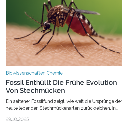
lebten. Unter den Vorfahren sticht eine Gruppe heraus,
die noch heute in der Natur vorkommt: die
Süßwasseralge Coleochaetophyceae. Einige Arten
dieser Gruppe bilden aus Zellfäden dichte Geflechte
mit scheibenförmiger Gestalt. Was auffällig ist: Die
nächsten…
Biowissenschaften Chemie
Fossil Enthüllt Die Frühe Evolution
Von Stechmücken
Ein seltener Fossilfund zeigt, wie weit die Ursprünge der
heute lebenden Stechmückenarten zurückreichen. In
99 Millionen Jahre altem Bernstein entdeckten LMU-
29.10.2025
Forschende die bisher älteste bekannte Stechmücken-