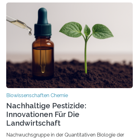
Larve. Das kreidezeitliche Fossil stammt aus der
Region Kachin in Myanmar und hat sich in
ausgezeichnetem Zustand erhalten. Es konnte als neue
Art einer neuen Gattung beschrieben werden und trägt
nun den Namen Cretosabethes primaevus. Dieser erste
fossile Nachweis einer Stechmückenlarve in Bernstein
stellt gleichzeitig den ersten Fossilfund einer
Mückenlarve aus dem Mesozoikum dar, denn…
Biowissenschaften Chemie
Nachhaltige Pestizide:
Innovationen Für Die
Landwirtschaft
Nachwuchsgruppe in der Quantitativen Biologie der