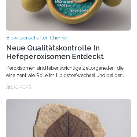
Biowissenschaften Chemie
Neue Qualitätskontrolle In
Hefeperoxisomen Entdeckt
Peroxisomen sind lebenswichtige Zellorganellen, die
eine zentrale Rolle im Lipidstoffwechsel und bei der
Entgiftung von Zellen spielen. Damit sie ihre Aufgaben
30.10.2025
erfüllen können, müssen zahlreiche Enzyme präzise in
ihr Inneres transportiert werden. Ein Forschungsteam
der Ruhr-Universität Bochum um Prof. Dr. Ralf Erdmann
und Dr. Ismaila Francis Yusuf hat nun einen bislang
unbekannten Qualitätskontrollmechanismus des
peroxisomalen Proteintransports in der Bäckerhefe
Saccharomyces cerevisiae entdeckt, der für die