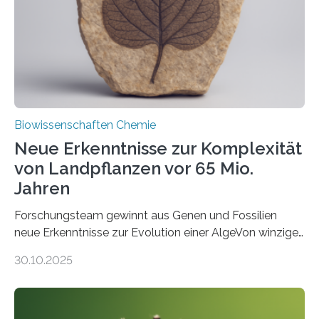
Funktionsfähigkeit der Organellen entscheidend ist. Die
Studie wurde am 28. Oktober 2025 in der
Fachzeitschrift…
Biowissenschaften Chemie
Neue Erkenntnisse zur Komplexität
von Landpflanzen vor 65 Mio.
Jahren
Forschungsteam gewinnt aus Genen und Fossilien
neue Erkenntnisse zur Evolution einer AlgeVon winzigen
Moosen über filigrane Farne bis zu riesigen Bäumen –
30.10.2025
Landpflanzen zählen zu den komplexesten
fotosynthetischen Organismen der Erde. Ihre
Geschichte beginnt jedoch eher unscheinbar: bei
Grünalgen, die vor Hunderten von Millionen Jahren