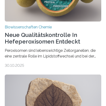
Biowissenschaften Chemie
Neue Qualitätskontrolle In
Hefeperoxisomen Entdeckt
Peroxisomen sind lebenswichtige Zellorganellen, die
eine zentrale Rolle im Lipidstoffwechsel und bei der
Entgiftung von Zellen spielen. Damit sie ihre Aufgaben
30.10.2025
erfüllen können, müssen zahlreiche Enzyme präzise in
ihr Inneres transportiert werden. Ein Forschungsteam
der Ruhr-Universität Bochum um Prof. Dr. Ralf Erdmann
und Dr. Ismaila Francis Yusuf hat nun einen bislang
unbekannten Qualitätskontrollmechanismus des
peroxisomalen Proteintransports in der Bäckerhefe
Saccharomyces cerevisiae entdeckt, der für die