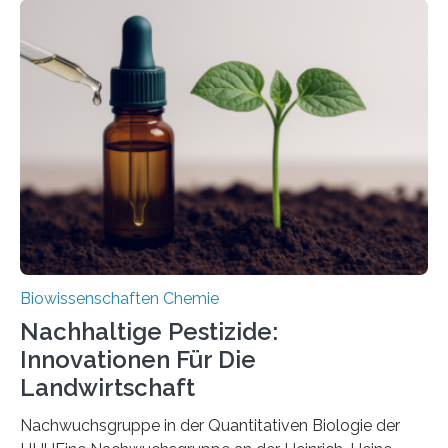
Region Kachin in Myanmar und hat sich in
ausgezeichnetem Zustand erhalten. Es konnte als neue
Art einer neuen Gattung beschrieben werden und trägt
nun den Namen Cretosabethes primaevus. Dieser erste
fossile Nachweis einer Stechmückenlarve in Bernstein
stellt gleichzeitig den ersten Fossilfund einer
Mückenlarve aus dem Mesozoikum dar, denn…
Biowissenschaften Chemie
Nachhaltige Pestizide:
Innovationen Für Die
Landwirtschaft
Nachwuchsgruppe in der Quantitativen Biologie der