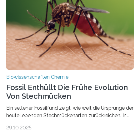
lebten. Unter den Vorfahren sticht eine Gruppe heraus,
die noch heute in der Natur vorkommt: die
Süßwasseralge Coleochaetophyceae. Einige Arten
dieser Gruppe bilden aus Zellfäden dichte Geflechte
mit scheibenförmiger Gestalt. Was auffällig ist: Die
nächsten…
Biowissenschaften Chemie
Fossil Enthüllt Die Frühe Evolution
Von Stechmücken
Ein seltener Fossilfund zeigt, wie weit die Ursprünge der
heute lebenden Stechmückenarten zurückreichen. In
99 Millionen Jahre altem Bernstein entdeckten LMU-
29.10.2025
Forschende die bisher älteste bekannte Stechmücken-
Larve. Das kreidezeitliche Fossil stammt aus der