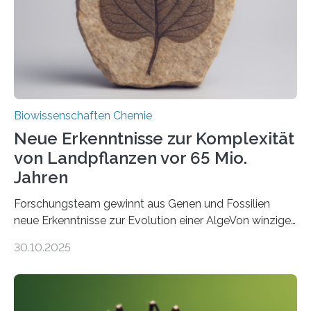
Funktionsfähigkeit der Organellen entscheidend ist. Die
Studie wurde am 28. Oktober 2025 in der
Fachzeitschrift…
Biowissenschaften Chemie
Neue Erkenntnisse zur Komplexität
von Landpflanzen vor 65 Mio.
Jahren
Forschungsteam gewinnt aus Genen und Fossilien
neue Erkenntnisse zur Evolution einer AlgeVon winzigen
Moosen über filigrane Farne bis zu riesigen Bäumen –
30.10.2025
Landpflanzen zählen zu den komplexesten
fotosynthetischen Organismen der Erde. Ihre
Geschichte beginnt jedoch eher unscheinbar: bei
Grünalgen, die vor Hunderten von Millionen Jahren