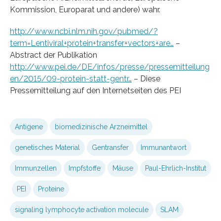
Kommission, Europarat und andere) wahr.
http://www.ncbi.nlm.nih.gov/pubmed/?
term=Lentiviral+protein+transfer+vectors+are…
–
Abstract der Publikation
http://www.pei.de/DE/infos/presse/pressemitteilung
en/2015/09-protein-statt-gentr…
– Diese
Pressemitteilung auf den Internetseiten des PEI
Antigene
biomedizinische Arzneimittel
genetisches Material
Gentransfer
Immunantwort
Immunzellen
Impfstoffe
Mäuse
Paul-Ehrlich-Institut
PEI
Proteine
signaling lymphocyte activation molecule
SLAM