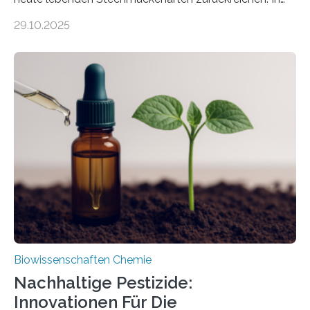
99 Millionen Jahre altem Bernstein entdeckten LMU-
29.10.2025
Forschende die bisher älteste bekannte Stechmücken-
Larve. Das kreidezeitliche Fossil stammt aus der
Region Kachin in Myanmar und hat sich in
ausgezeichnetem Zustand erhalten. Es konnte als neue
Art einer neuen Gattung beschrieben werden und trägt
nun den Namen Cretosabethes primaevus. Dieser erste
fossile Nachweis einer Stechmückenlarve in Bernstein
stellt gleichzeitig den ersten Fossilfund einer
Mückenlarve aus dem Mesozoikum dar, denn…
Biowissenschaften Chemie
Nachhaltige Pestizide:
Innovationen Für Die