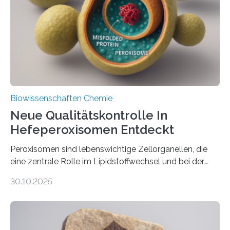
Biowissenschaften Chemie
Neue Qualitätskontrolle In
Hefeperoxisomen Entdeckt
Peroxisomen sind lebenswichtige Zellorganellen, die
eine zentrale Rolle im Lipidstoffwechsel und bei der
Entgiftung von Zellen spielen. Damit sie ihre Aufgaben
30.10.2025
erfüllen können, müssen zahlreiche Enzyme präzise in
ihr Inneres transportiert werden. Ein Forschungsteam
der Ruhr-Universität Bochum um Prof. Dr. Ralf Erdmann
und Dr. Ismaila Francis Yusuf hat nun einen bislang