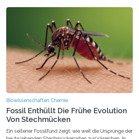
fotosynthetischen Organismen der Erde. Ihre
Geschichte beginnt jedoch eher unscheinbar: bei
Grünalgen, die vor Hunderten von Millionen Jahren
lebten. Unter den Vorfahren sticht eine Gruppe heraus,
die noch heute in der Natur vorkommt: die
Süßwasseralge Coleochaetophyceae. Einige Arten
dieser Gruppe bilden aus Zellfäden dichte Geflechte
mit scheibenförmiger Gestalt. Was auffällig ist: Die
nächsten…
Biowissenschaften Chemie
Fossil Enthüllt Die Frühe Evolution
Von Stechmücken
Ein seltener Fossilfund zeigt, wie weit die Ursprünge der
heute lebenden Stechmückenarten zurückreichen. In