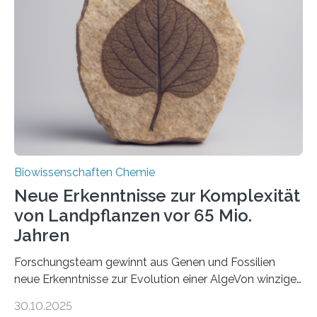
unbekannten Qualitätskontrollmechanismus des
peroxisomalen Proteintransports in der Bäckerhefe
Saccharomyces cerevisiae entdeckt, der für die
Funktionsfähigkeit der Organellen entscheidend ist. Die
Studie wurde am 28. Oktober 2025 in der
Fachzeitschrift…
Biowissenschaften Chemie
Neue Erkenntnisse zur Komplexität
von Landpflanzen vor 65 Mio.
Jahren
Forschungsteam gewinnt aus Genen und Fossilien
neue Erkenntnisse zur Evolution einer AlgeVon winzigen
Moosen über filigrane Farne bis zu riesigen Bäumen –
30.10.2025
Landpflanzen zählen zu den komplexesten