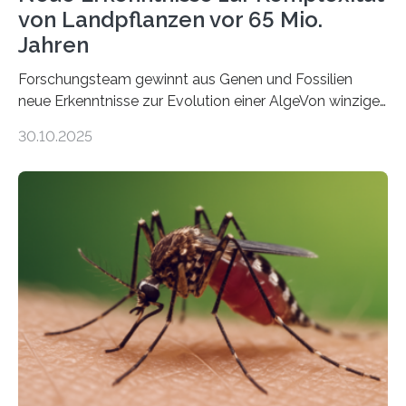
von Landpflanzen vor 65 Mio.
Jahren
Forschungsteam gewinnt aus Genen und Fossilien
neue Erkenntnisse zur Evolution einer AlgeVon winzigen
Moosen über filigrane Farne bis zu riesigen Bäumen –
30.10.2025
Landpflanzen zählen zu den komplexesten
fotosynthetischen Organismen der Erde. Ihre
Geschichte beginnt jedoch eher unscheinbar: bei
Grünalgen, die vor Hunderten von Millionen Jahren
lebten. Unter den Vorfahren sticht eine Gruppe heraus,
die noch heute in der Natur vorkommt: die
Süßwasseralge Coleochaetophyceae. Einige Arten
dieser Gruppe bilden aus Zellfäden dichte Geflechte
mit scheibenförmiger Gestalt. Was auffällig ist: Die
nächsten…