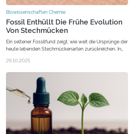
Biowissenschaften Chemie
Fossil Enthüllt Die Frühe Evolution
Von Stechmücken
Ein seltener Fossilfund zeigt, wie weit die Ursprünge der
heute lebenden Stechmückenarten zurückreichen. In
99 Millionen Jahre altem Bernstein entdeckten LMU-
29.10.2025
Forschende die bisher älteste bekannte Stechmücken-
Larve. Das kreidezeitliche Fossil stammt aus der
Region Kachin in Myanmar und hat sich in
ausgezeichnetem Zustand erhalten. Es konnte als neue
Art einer neuen Gattung beschrieben werden und trägt
nun den Namen Cretosabethes primaevus. Dieser erste
fossile Nachweis einer Stechmückenlarve in Bernstein
stellt gleichzeitig den ersten Fossilfund einer
Mückenlarve aus dem Mesozoikum dar, denn…