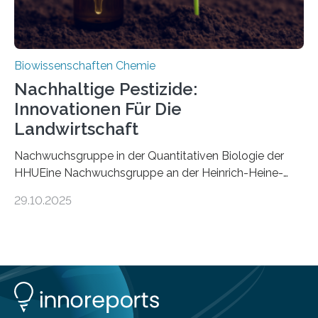
Biowissenschaften Chemie
Nachhaltige Pestizide:
Innovationen Für Die
Landwirtschaft
Nachwuchsgruppe in der Quantitativen Biologie der
HHUEine Nachwuchsgruppe an der Heinrich-Heine-
Universität Düsseldorf (HHU) wird in den kommenden
29.10.2025
fünf Jahren erforschen, wie Bakterien auf
biotechnologischem Weg ein ökologisch verträgliches
Pestizid erzeugen können. Der Wirkstoff stammt dabei
ursprünglich aus einer Pflanze, der Dalmatinischen
Insektenblume. Das Bundesministerium für Forschung,
Technologie und Raumfahrt (BMFTR) fördert das
Projekt im Rahmen der Nationalen