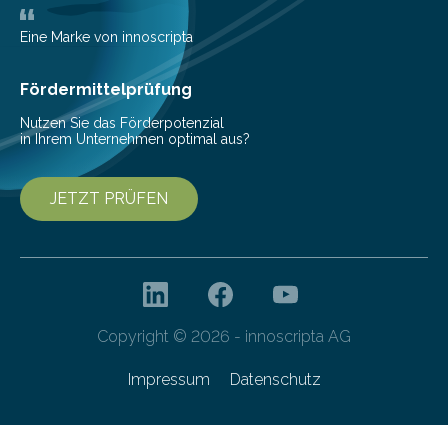
Bioökonomiestrategie mit rund 2,7 Millionen Euro.
Pestizide sind äußerst wichtig, um die globale
Eine Marke von innoscripta
Ernährung zu sichern. Ohne sie besteht die weltweite
Gefahr erheblicher…
Fördermittelprüfung
Nutzen Sie das Förderpotenzial
in Ihrem Unternehmen optimal aus?
JETZT PRÜFEN
Copyright © 2026 - innoscripta AG
Impressum
Datenschutz