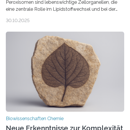
Peroxisomen sind lebenswichtige Zellorganellen, die
eine zentrale Rolle im Lipidstoffwechsel und bei der
Entgiftung von Zellen spielen. Damit sie ihre Aufgaben
30.10.2025
erfüllen können, müssen zahlreiche Enzyme präzise in
ihr Inneres transportiert werden. Ein Forschungsteam
der Ruhr-Universität Bochum um Prof. Dr. Ralf Erdmann
und Dr. Ismaila Francis Yusuf hat nun einen bislang
unbekannten Qualitätskontrollmechanismus des
peroxisomalen Proteintransports in der Bäckerhefe
Saccharomyces cerevisiae entdeckt, der für die
Funktionsfähigkeit der Organellen entscheidend ist. Die
Studie wurde am 28. Oktober 2025 in der
Fachzeitschrift…
Biowissenschaften Chemie
Neue Erkenntnisse zur Komplexität