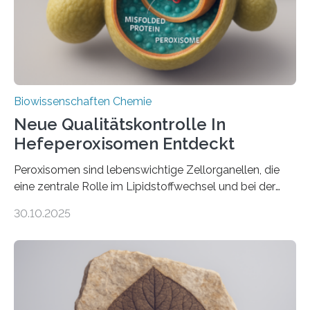
Biowissenschaften Chemie
Neue Qualitätskontrolle In
Hefeperoxisomen Entdeckt
Peroxisomen sind lebenswichtige Zellorganellen, die
eine zentrale Rolle im Lipidstoffwechsel und bei der
Entgiftung von Zellen spielen. Damit sie ihre Aufgaben
30.10.2025
erfüllen können, müssen zahlreiche Enzyme präzise in
ihr Inneres transportiert werden. Ein Forschungsteam
der Ruhr-Universität Bochum um Prof. Dr. Ralf Erdmann
und Dr. Ismaila Francis Yusuf hat nun einen bislang
unbekannten Qualitätskontrollmechanismus des
peroxisomalen Proteintransports in der Bäckerhefe