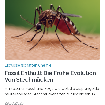
Grünalgen, die vor Hunderten von Millionen Jahren
lebten. Unter den Vorfahren sticht eine Gruppe heraus,
die noch heute in der Natur vorkommt: die
Süßwasseralge Coleochaetophyceae. Einige Arten
dieser Gruppe bilden aus Zellfäden dichte Geflechte
mit scheibenförmiger Gestalt. Was auffällig ist: Die
nächsten…
Biowissenschaften Chemie
Fossil Enthüllt Die Frühe Evolution
Von Stechmücken
Ein seltener Fossilfund zeigt, wie weit die Ursprünge der
heute lebenden Stechmückenarten zurückreichen. In
99 Millionen Jahre altem Bernstein entdeckten LMU-
29.10.2025