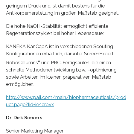
geringem Druck und ist damit bestens für die
Antikörperherstellung im großen Maßstab geeignet.
Die hohe NaOH-Stabilität ermöglicht effiziente
Regenerationszyklen bei hoher Lebensdauer.
KANEKA KanCapA ist in verschiedenen Scouting-
Konfigurationen erhältlich, darunter ScreenExpert
♦
RoboColumns
und PRC-Fertigsäulen, die einen
schnelle Methodenentwicklung bzw. –optimierung
sowie Arbeiten im kleinen präparativen Maßstab
ermöglichen.
http://www.pall.com/main/biopharmaceuticals/prod
uct.page?lid=ie4crbvx
Dr. Dirk Sievers
Senior Marketing Manager