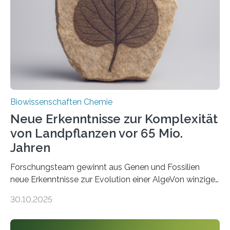
Saccharomyces cerevisiae entdeckt, der für die
Funktionsfähigkeit der Organellen entscheidend ist. Die
Studie wurde am 28. Oktober 2025 in der
Fachzeitschrift…
Biowissenschaften Chemie
Neue Erkenntnisse zur Komplexität
von Landpflanzen vor 65 Mio.
Jahren
Forschungsteam gewinnt aus Genen und Fossilien
neue Erkenntnisse zur Evolution einer AlgeVon winzigen
Moosen über filigrane Farne bis zu riesigen Bäumen –
30.10.2025
Landpflanzen zählen zu den komplexesten
fotosynthetischen Organismen der Erde. Ihre
Geschichte beginnt jedoch eher unscheinbar: bei