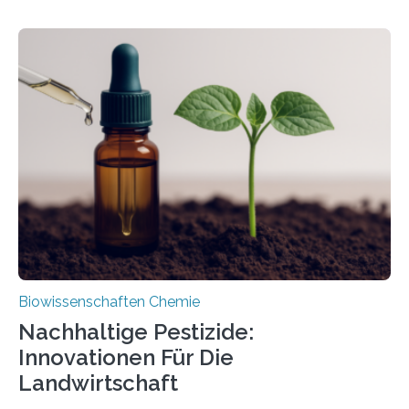
Forschende die bisher älteste bekannte Stechmücken-
Larve. Das kreidezeitliche Fossil stammt aus der
Region Kachin in Myanmar und hat sich in
ausgezeichnetem Zustand erhalten. Es konnte als neue
Art einer neuen Gattung beschrieben werden und trägt
nun den Namen Cretosabethes primaevus. Dieser erste
fossile Nachweis einer Stechmückenlarve in Bernstein
stellt gleichzeitig den ersten Fossilfund einer
Mückenlarve aus dem Mesozoikum dar, denn…
Biowissenschaften Chemie
Nachhaltige Pestizide:
Innovationen Für Die
Landwirtschaft