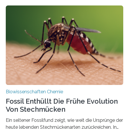
fotosynthetischen Organismen der Erde. Ihre
Geschichte beginnt jedoch eher unscheinbar: bei
Grünalgen, die vor Hunderten von Millionen Jahren
lebten. Unter den Vorfahren sticht eine Gruppe heraus,
die noch heute in der Natur vorkommt: die
Süßwasseralge Coleochaetophyceae. Einige Arten
dieser Gruppe bilden aus Zellfäden dichte Geflechte
mit scheibenförmiger Gestalt. Was auffällig ist: Die
nächsten…
Biowissenschaften Chemie
Fossil Enthüllt Die Frühe Evolution
Von Stechmücken
Ein seltener Fossilfund zeigt, wie weit die Ursprünge der
heute lebenden Stechmückenarten zurückreichen. In