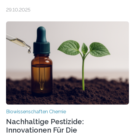
99 Millionen Jahre altem Bernstein entdeckten LMU-
29.10.2025
Forschende die bisher älteste bekannte Stechmücken-
Larve. Das kreidezeitliche Fossil stammt aus der
Region Kachin in Myanmar und hat sich in
ausgezeichnetem Zustand erhalten. Es konnte als neue
Art einer neuen Gattung beschrieben werden und trägt
nun den Namen Cretosabethes primaevus. Dieser erste
fossile Nachweis einer Stechmückenlarve in Bernstein
stellt gleichzeitig den ersten Fossilfund einer
Mückenlarve aus dem Mesozoikum dar, denn…
Biowissenschaften Chemie
Nachhaltige Pestizide:
Innovationen Für Die