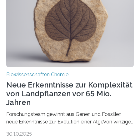
unbekannten Qualitätskontrollmechanismus des
peroxisomalen Proteintransports in der Bäckerhefe
Saccharomyces cerevisiae entdeckt, der für die
Funktionsfähigkeit der Organellen entscheidend ist. Die
Studie wurde am 28. Oktober 2025 in der
Fachzeitschrift…
Biowissenschaften Chemie
Neue Erkenntnisse zur Komplexität
von Landpflanzen vor 65 Mio.
Jahren
Forschungsteam gewinnt aus Genen und Fossilien
neue Erkenntnisse zur Evolution einer AlgeVon winzigen
Moosen über filigrane Farne bis zu riesigen Bäumen –
30.10.2025
Landpflanzen zählen zu den komplexesten