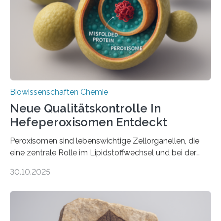
Biowissenschaften Chemie
Neue Qualitätskontrolle In
Hefeperoxisomen Entdeckt
Peroxisomen sind lebenswichtige Zellorganellen, die
eine zentrale Rolle im Lipidstoffwechsel und bei der
Entgiftung von Zellen spielen. Damit sie ihre Aufgaben
30.10.2025
erfüllen können, müssen zahlreiche Enzyme präzise in
ihr Inneres transportiert werden. Ein Forschungsteam
der Ruhr-Universität Bochum um Prof. Dr. Ralf Erdmann
und Dr. Ismaila Francis Yusuf hat nun einen bislang