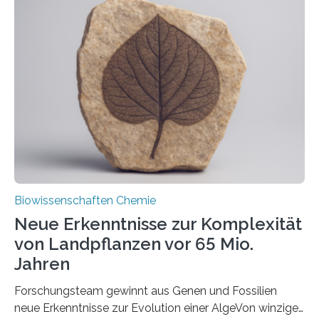
der Ruhr-Universität Bochum um Prof. Dr. Ralf Erdmann
und Dr. Ismaila Francis Yusuf hat nun einen bislang
unbekannten Qualitätskontrollmechanismus des
peroxisomalen Proteintransports in der Bäckerhefe
Saccharomyces cerevisiae entdeckt, der für die
Funktionsfähigkeit der Organellen entscheidend ist. Die
Studie wurde am 28. Oktober 2025 in der
Fachzeitschrift…
Biowissenschaften Chemie
Neue Erkenntnisse zur Komplexität
von Landpflanzen vor 65 Mio.
Jahren
Forschungsteam gewinnt aus Genen und Fossilien
neue Erkenntnisse zur Evolution einer AlgeVon winzigen