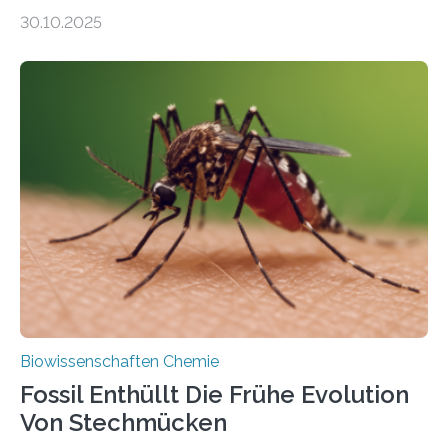
Moosen über filigrane Farne bis zu riesigen Bäumen –
30.10.2025
Landpflanzen zählen zu den komplexesten
fotosynthetischen Organismen der Erde. Ihre
Geschichte beginnt jedoch eher unscheinbar: bei
Grünalgen, die vor Hunderten von Millionen Jahren
lebten. Unter den Vorfahren sticht eine Gruppe heraus,
die noch heute in der Natur vorkommt: die
Süßwasseralge Coleochaetophyceae. Einige Arten
dieser Gruppe bilden aus Zellfäden dichte Geflechte
mit scheibenförmiger Gestalt. Was auffällig ist: Die
nächsten…
Biowissenschaften Chemie
Fossil Enthüllt Die Frühe Evolution
Von Stechmücken