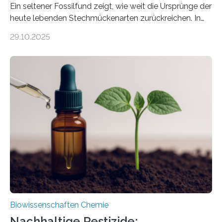
Ein seltener Fossilfund zeigt, wie weit die Ursprünge der
heute lebenden Stechmückenarten zurückreichen. In
99 Millionen Jahre altem Bernstein entdeckten LMU-
29.10.2025
Forschende die bisher älteste bekannte Stechmücken-
Larve. Das kreidezeitliche Fossil stammt aus der
Region Kachin in Myanmar und hat sich in
ausgezeichnetem Zustand erhalten. Es konnte als neue
Art einer neuen Gattung beschrieben werden und trägt
nun den Namen Cretosabethes primaevus. Dieser erste
fossile Nachweis einer Stechmückenlarve in Bernstein
stellt gleichzeitig den ersten Fossilfund einer
Mückenlarve aus dem Mesozoikum dar, denn…
Biowissenschaften Chemie
Nachhaltige Pestizide: