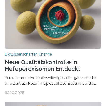
Biowissenschaften Chemie
Neue Qualitätskontrolle In
Hefeperoxisomen Entdeckt
Peroxisomen sind lebenswichtige Zellorganellen, die
eine zentrale Rolle im Lipidstoffwechsel und bei der
Entgiftung von Zellen spielen. Damit sie ihre Aufgaben
30.10.2025
erfüllen können, müssen zahlreiche Enzyme präzise in
ihr Inneres transportiert werden. Ein Forschungsteam