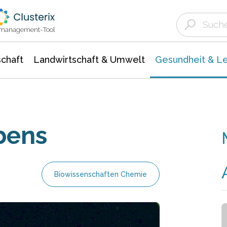
Landwirtschaft & Umwelt
Gesundheit &
Agrar- Forstwissenschaften
Biowissenschafte
Unternehmensmeldungen
Ökologie Umwelt- Naturschutz
ktmanagement-Tool
chaft
Landwirtschaft & Umwelt
Gesundheit & L
bens
Biowissenschaften Chemie