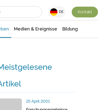
 Leben
Medien & Ereignisse
Interdisziplinäre Forschung
Veranstaltungsnachrichten
n Chemie
Gesellschaftswissenschaften
Kontakt
DE
eben
Medien & Ereignisse
Bildung
Meistgelesene
Artikel
25 April 2001
Forschungsergebnisse