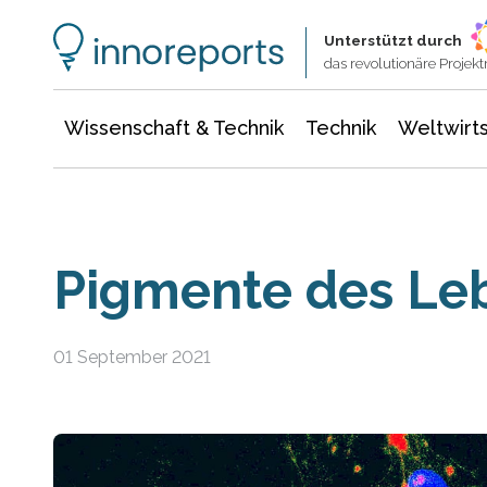
Wissenschaft & Technik
Informationstechnologie
Energie & Elektrotechnik
Unterstützt durch
das revolutionäre Proje
Wissenschaft & Technik
Technik
Weltwirts
Pigmente des Le
01 September 2021