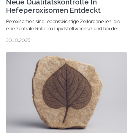
Neue Qualitätskontrolle In
Hefeperoxisomen Entdeckt
Peroxisomen sind lebenswichtige Zellorganellen, die
eine zentrale Rolle im Lipidstoffwechsel und bei der
Entgiftung von Zellen spielen. Damit sie ihre Aufgaben
30.10.2025
erfüllen können, müssen zahlreiche Enzyme präzise in
ihr Inneres transportiert werden. Ein Forschungsteam
der Ruhr-Universität Bochum um Prof. Dr. Ralf Erdmann
und Dr. Ismaila Francis Yusuf hat nun einen bislang
unbekannten Qualitätskontrollmechanismus des
peroxisomalen Proteintransports in der Bäckerhefe
Saccharomyces cerevisiae entdeckt, der für die
Funktionsfähigkeit der Organellen entscheidend ist. Die
Studie wurde am 28. Oktober 2025 in der
Fachzeitschrift…