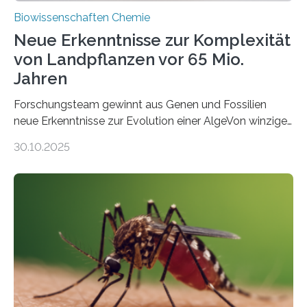
Biowissenschaften Chemie
Neue Erkenntnisse zur Komplexität
von Landpflanzen vor 65 Mio.
Jahren
Forschungsteam gewinnt aus Genen und Fossilien
neue Erkenntnisse zur Evolution einer AlgeVon winzigen
Moosen über filigrane Farne bis zu riesigen Bäumen –
30.10.2025
Landpflanzen zählen zu den komplexesten
fotosynthetischen Organismen der Erde. Ihre
Geschichte beginnt jedoch eher unscheinbar: bei
Grünalgen, die vor Hunderten von Millionen Jahren
lebten. Unter den Vorfahren sticht eine Gruppe heraus,
die noch heute in der Natur vorkommt: die
Süßwasseralge Coleochaetophyceae. Einige Arten
dieser Gruppe bilden aus Zellfäden dichte Geflechte
mit scheibenförmiger Gestalt. Was auffällig ist: Die
nächsten…