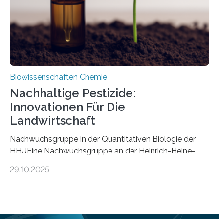
Mückenlarve aus dem Mesozoikum dar, denn…
Biowissenschaften Chemie
Nachhaltige Pestizide:
Innovationen Für Die
Landwirtschaft
Nachwuchsgruppe in der Quantitativen Biologie der
HHUEine Nachwuchsgruppe an der Heinrich-Heine-
Universität Düsseldorf (HHU) wird in den kommenden
29.10.2025
fünf Jahren erforschen, wie Bakterien auf
biotechnologischem Weg ein ökologisch verträgliches
Pestizid erzeugen können. Der Wirkstoff stammt dabei
ursprünglich aus einer Pflanze, der Dalmatinischen