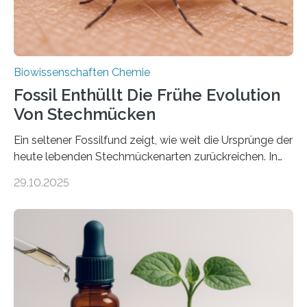
Biowissenschaften Chemie
Fossil Enthüllt Die Frühe Evolution
Von Stechmücken
Ein seltener Fossilfund zeigt, wie weit die Ursprünge der
heute lebenden Stechmückenarten zurückreichen. In
99 Millionen Jahre altem Bernstein entdeckten LMU-
29.10.2025
Forschende die bisher älteste bekannte Stechmücken-
Larve. Das kreidezeitliche Fossil stammt aus der
Region Kachin in Myanmar und hat sich in
ausgezeichnetem Zustand erhalten. Es konnte als neue
Art einer neuen Gattung beschrieben werden und trägt
nun den Namen Cretosabethes primaevus. Dieser erste
fossile Nachweis einer Stechmückenlarve in Bernstein
stellt gleichzeitig den ersten Fossilfund einer