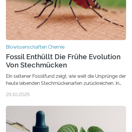
mit scheibenförmiger Gestalt. Was auffällig ist: Die
nächsten…
Biowissenschaften Chemie
Fossil Enthüllt Die Frühe Evolution
Von Stechmücken
Ein seltener Fossilfund zeigt, wie weit die Ursprünge der
heute lebenden Stechmückenarten zurückreichen. In
99 Millionen Jahre altem Bernstein entdeckten LMU-
29.10.2025
Forschende die bisher älteste bekannte Stechmücken-
Larve. Das kreidezeitliche Fossil stammt aus der
Region Kachin in Myanmar und hat sich in
ausgezeichnetem Zustand erhalten. Es konnte als neue
Art einer neuen Gattung beschrieben werden und trägt