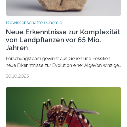
Biowissenschaften Chemie
Neue Erkenntnisse zur Komplexität
von Landpflanzen vor 65 Mio.
Jahren
Forschungsteam gewinnt aus Genen und Fossilien
neue Erkenntnisse zur Evolution einer AlgeVon winzigen
Moosen über filigrane Farne bis zu riesigen Bäumen –
30.10.2025
Landpflanzen zählen zu den komplexesten
fotosynthetischen Organismen der Erde. Ihre
Geschichte beginnt jedoch eher unscheinbar: bei
Grünalgen, die vor Hunderten von Millionen Jahren
lebten. Unter den Vorfahren sticht eine Gruppe heraus,
die noch heute in der Natur vorkommt: die
Süßwasseralge Coleochaetophyceae. Einige Arten
dieser Gruppe bilden aus Zellfäden dichte Geflechte