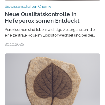
Biowissenschaften Chemie
Neue Qualitätskontrolle In
Hefeperoxisomen Entdeckt
Peroxisomen sind lebenswichtige Zellorganellen, die
eine zentrale Rolle im Lipidstoffwechsel und bei der
Entgiftung von Zellen spielen. Damit sie ihre Aufgaben
30.10.2025
erfüllen können, müssen zahlreiche Enzyme präzise in
ihr Inneres transportiert werden. Ein Forschungsteam
der Ruhr-Universität Bochum um Prof. Dr. Ralf Erdmann
und Dr. Ismaila Francis Yusuf hat nun einen bislang
unbekannten Qualitätskontrollmechanismus des
peroxisomalen Proteintransports in der Bäckerhefe
Saccharomyces cerevisiae entdeckt, der für die
Funktionsfähigkeit der Organellen entscheidend ist. Die
Studie wurde am 28. Oktober 2025 in der
Fachzeitschrift…