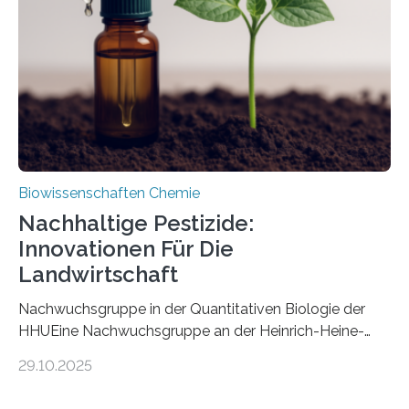
nun den Namen Cretosabethes primaevus. Dieser erste
fossile Nachweis einer Stechmückenlarve in Bernstein
stellt gleichzeitig den ersten Fossilfund einer
Mückenlarve aus dem Mesozoikum dar, denn…
Biowissenschaften Chemie
Nachhaltige Pestizide:
Innovationen Für Die
Landwirtschaft
Nachwuchsgruppe in der Quantitativen Biologie der
HHUEine Nachwuchsgruppe an der Heinrich-Heine-
Universität Düsseldorf (HHU) wird in den kommenden
29.10.2025
fünf Jahren erforschen, wie Bakterien auf
biotechnologischem Weg ein ökologisch verträgliches