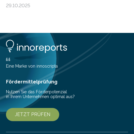
Universität Düsseldorf (HHU) wird in den kommenden
29.10.2025
fünf Jahren erforschen, wie Bakterien auf
biotechnologischem Weg ein ökologisch verträgliches
Pestizid erzeugen können. Der Wirkstoff stammt dabei
ursprünglich aus einer Pflanze, der Dalmatinischen
Insektenblume. Das Bundesministerium für Forschung,
Technologie und Raumfahrt (BMFTR) fördert das
Projekt im Rahmen der Nationalen
Bioökonomiestrategie mit rund 2,7 Millionen Euro.
Pestizide sind äußerst wichtig, um die globale
Eine Marke von innoscripta
Ernährung zu sichern. Ohne sie besteht die weltweite
Gefahr erheblicher…
Fördermittelprüfung
Nutzen Sie das Förderpotenzial
in Ihrem Unternehmen optimal aus?
JETZT PRÜFEN