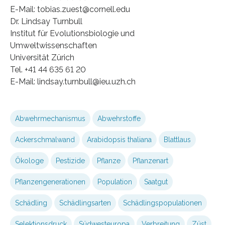
E-Mail: tobias.zuest@cornell.edu
Dr. Lindsay Turnbull
Institut für Evolutionsbiologie und
Umweltwissenschaften
Universität Zürich
Tel. +41 44 635 61 20
E-Mail: lindsay.turnbull@ieu.uzh.ch
Abwehrmechanismus
Abwehrstoffe
Ackerschmalwand
Arabidopsis thaliana
Blattlaus
Ökologe
Pestizide
Pflanze
Pflanzenart
Pflanzengenerationen
Population
Saatgut
Schädling
Schädlingsarten
Schädlingspopulationen
Selektionsdruck
Südwesteuropa
Verbreitung
Züst