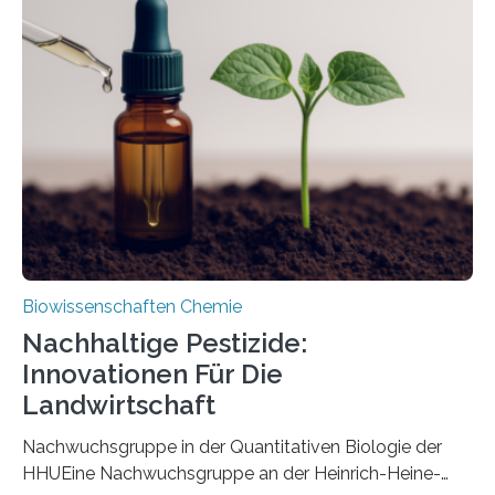
ausgezeichnetem Zustand erhalten. Es konnte als neue
Art einer neuen Gattung beschrieben werden und trägt
nun den Namen Cretosabethes primaevus. Dieser erste
fossile Nachweis einer Stechmückenlarve in Bernstein
stellt gleichzeitig den ersten Fossilfund einer
Mückenlarve aus dem Mesozoikum dar, denn…
Biowissenschaften Chemie
Nachhaltige Pestizide:
Innovationen Für Die
Landwirtschaft
Nachwuchsgruppe in der Quantitativen Biologie der
HHUEine Nachwuchsgruppe an der Heinrich-Heine-