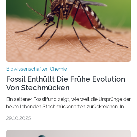
die noch heute in der Natur vorkommt: die
Süßwasseralge Coleochaetophyceae. Einige Arten
dieser Gruppe bilden aus Zellfäden dichte Geflechte
mit scheibenförmiger Gestalt. Was auffällig ist: Die
nächsten…
Biowissenschaften Chemie
Fossil Enthüllt Die Frühe Evolution
Von Stechmücken
Ein seltener Fossilfund zeigt, wie weit die Ursprünge der
heute lebenden Stechmückenarten zurückreichen. In
99 Millionen Jahre altem Bernstein entdeckten LMU-
29.10.2025
Forschende die bisher älteste bekannte Stechmücken-
Larve. Das kreidezeitliche Fossil stammt aus der
Region Kachin in Myanmar und hat sich in