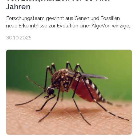
Jahren
Forschungsteam gewinnt aus Genen und Fossilien
neue Erkenntnisse zur Evolution einer AlgeVon winzigen
Moosen über filigrane Farne bis zu riesigen Bäumen –
30.10.2025
Landpflanzen zählen zu den komplexesten
fotosynthetischen Organismen der Erde. Ihre
Geschichte beginnt jedoch eher unscheinbar: bei
Grünalgen, die vor Hunderten von Millionen Jahren
lebten. Unter den Vorfahren sticht eine Gruppe heraus,
die noch heute in der Natur vorkommt: die
Süßwasseralge Coleochaetophyceae. Einige Arten
dieser Gruppe bilden aus Zellfäden dichte Geflechte
mit scheibenförmiger Gestalt. Was auffällig ist: Die
nächsten…