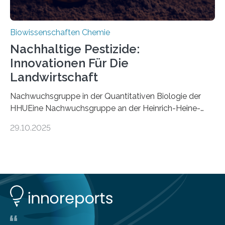
Biowissenschaften Chemie
Nachhaltige Pestizide:
Innovationen Für Die
Landwirtschaft
Nachwuchsgruppe in der Quantitativen Biologie der
HHUEine Nachwuchsgruppe an der Heinrich-Heine-
Universität Düsseldorf (HHU) wird in den kommenden
29.10.2025
fünf Jahren erforschen, wie Bakterien auf
biotechnologischem Weg ein ökologisch verträgliches
Pestizid erzeugen können. Der Wirkstoff stammt dabei
ursprünglich aus einer Pflanze, der Dalmatinischen
Insektenblume. Das Bundesministerium für Forschung,
Technologie und Raumfahrt (BMFTR) fördert das
Projekt im Rahmen der Nationalen
Bioökonomiestrategie mit rund 2,7 Millionen Euro.