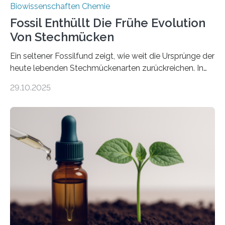
Biowissenschaften Chemie
Fossil Enthüllt Die Frühe Evolution
Von Stechmücken
Ein seltener Fossilfund zeigt, wie weit die Ursprünge der
heute lebenden Stechmückenarten zurückreichen. In
99 Millionen Jahre altem Bernstein entdeckten LMU-
29.10.2025
Forschende die bisher älteste bekannte Stechmücken-
Larve. Das kreidezeitliche Fossil stammt aus der
Region Kachin in Myanmar und hat sich in
ausgezeichnetem Zustand erhalten. Es konnte als neue
Art einer neuen Gattung beschrieben werden und trägt
nun den Namen Cretosabethes primaevus. Dieser erste
fossile Nachweis einer Stechmückenlarve in Bernstein
stellt gleichzeitig den ersten Fossilfund einer
Mückenlarve aus dem Mesozoikum dar, denn…