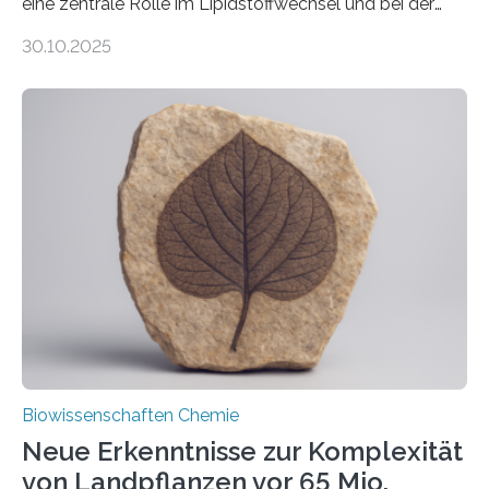
eine zentrale Rolle im Lipidstoffwechsel und bei der
Entgiftung von Zellen spielen. Damit sie ihre Aufgaben
30.10.2025
erfüllen können, müssen zahlreiche Enzyme präzise in
ihr Inneres transportiert werden. Ein Forschungsteam
der Ruhr-Universität Bochum um Prof. Dr. Ralf Erdmann
und Dr. Ismaila Francis Yusuf hat nun einen bislang
unbekannten Qualitätskontrollmechanismus des
peroxisomalen Proteintransports in der Bäckerhefe
Saccharomyces cerevisiae entdeckt, der für die
Funktionsfähigkeit der Organellen entscheidend ist. Die
Studie wurde am 28. Oktober 2025 in der
Fachzeitschrift…
Biowissenschaften Chemie
Neue Erkenntnisse zur Komplexität
von Landpflanzen vor 65 Mio.