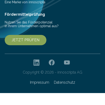
Pestizide sind äußerst wichtig, um die globale
Eine Marke von innoscripta
Ernährung zu sichern. Ohne sie besteht die weltweite
Gefahr erheblicher…
Fördermittelprüfung
Nutzen Sie das Förderpotenzial
in Ihrem Unternehmen optimal aus?
JETZT PRÜFEN
Copyright © 2026 - innoscripta AG
Impressum
Datenschutz