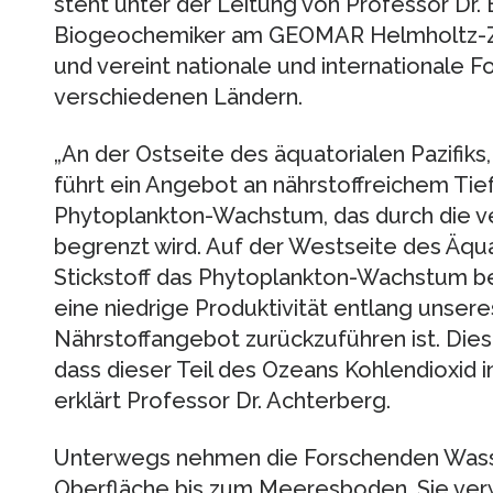
steht unter der Leitung von Professor Dr. 
Biogeochemiker am GEOMAR Helmholtz-Ze
und vereint nationale und internationale 
verschiedenen Ländern.
„An der Ostseite des äquatorialen Pazifiks
führt ein Angebot an nährstoffreichem Ti
Phytoplankton-Wachstum, das durch die v
begrenzt wird. Auf der Westseite des Äquat
Stickstoff das Phytoplankton-Wachstum b
eine niedrige Produktivität entlang unsere
Nährstoffangebot zurückzuführen ist. Dies 
dass dieser Teil des Ozeans Kohlendioxid i
erklärt Professor Dr. Achterberg.
Unterwegs nehmen die Forschenden Wasse
Oberfläche bis zum Meeresboden. Sie verw