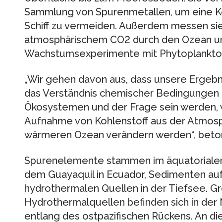
Sammlung von Spurenmetallen, um eine K
Schiff zu vermeiden. Außerdem messen s
atmosphärischem CO2 durch den Ozean u
Wachstumsexperimente mit Phytoplankton
„Wir gehen davon aus, dass unsere Ergebn
das Verständnis chemischer Bedingungen f
Ökosystemen und der Frage sein werden, wi
Aufnahme von Kohlenstoff aus der Atmosp
wärmeren Ozean verändern werden“, beton
Spurenelemente stammen im äquatorialen 
dem Guayaquil in Ecuador, Sedimenten au
hydrothermalen Quellen in der Tiefsee. 
Hydrothermalquellen befinden sich in der
entlang des ostpazifischen Rückens. An 