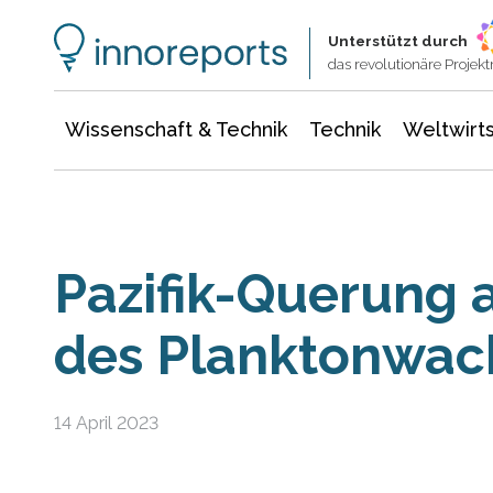
Wissenschaft & Technik
Informationstechnologie
Energie & Elektrotechnik
Unterstützt durch
das revolutionäre Proje
Wissenschaft & Technik
Technik
Weltwirts
Pazifik-Querung 
des Planktonwa
14 April 2023