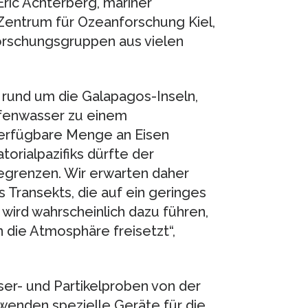
Eric Achterberg, mariner
ntrum für Ozeanforschung Kiel,
Forschungsgruppen aus vielen
, rund um die Galapagos-Inseln,
efenwasser zu einem
erfügbare Menge an Eisen
orialpazifiks dürfte der
egrenzen. Wir erwarten daher
s Transekts, die auf ein geringes
wird wahrscheinlich dazu führen,
n die Atmosphäre freisetzt“,
r- und Partikelproben von der
enden spezielle Geräte für die