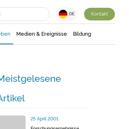
 Leben
Medien & Ereignisse
Interdisziplinäre Forschung
Veranstaltungsnachrichten
n Chemie
Gesellschaftswissenschaften
Kontakt
DE
eben
Medien & Ereignisse
Bildung
Meistgelesene
Artikel
25 April 2001
Forschungsergebnisse