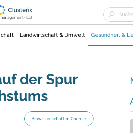
Landwirtschaft & Umwelt
Gesundheit &
Agrar- Forstwissenschaften
Biowissenschafte
Unternehmensmeldungen
Ökologie Umwelt- Naturschutz
ktmanagement-Tool
chaft
Landwirtschaft & Umwelt
Gesundheit & L
auf der Spur
chstums
Biowissenschaften Chemie