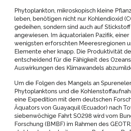
Phytoplankton, mikroskopisch kleine Pflan
leben, benötigen nicht nur Kohlendioxid (
gedeihen, sondern sind auch auf Sticksto
angewiesen. Im äquatorialen Pazifik, ein
wenigsten erforschten Meeresregionen un
Elemente eher knapp. Die Produktivität de
entscheidend für die Fähigkeit des Ozean
Auswirkungen des Klimawandels abzumild
Um die Folgen des Mangels an Spurenel
Phytoplanktons und die Kohlenstoffaufnah
eine Expedition mit dem deutschen Forsc
Äquators von Guayaquil (Ecuador) nach Town
siebenwöchige Fahrt SO298 wird vom Bund
Forschung (BMBF) im Rahmen des GEOTR