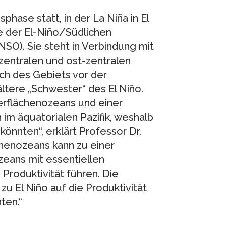
phase statt, in der La Niña in El
e der El-Niño/Südlichen
ENSO). Sie steht in Verbindung mit
zentralen und ost-zentralen
lich des Gebiets vor der
ältere „Schwester“ des El Niño.
erflächenozeans und einer
 äquatorialen Pazifik, weshalb
könnten“, erklärt Professor Dr.
henozeans kann zu einer
eans mit essentiellen
Produktivität führen. Die
 El Niño auf die Produktivität
ten.“