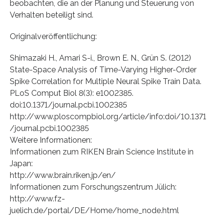
beobachten, die an der Planung und Steuerung von
Verhalten beteiligt sind.
Originalveröffentlichung:
Shimazaki H., Amari S-i., Brown E. N., Grün S. (2012)
State-Space Analysis of Time-Varying Higher-Order
Spike Correlation for Multiple Neural Spike Train Data.
PLoS Comput Biol 8(3): e1002385.
doi:10.1371/journal.pcbi.1002385
http://www.ploscompbiol.org/article/info:doi/10.1371
/journal.pcbi.1002385
Weitere Informationen:
Informationen zum RIKEN Brain Science Institute in
Japan:
http://www.brain.riken.jp/en/
Informationen zum Forschungszentrum Jülich:
http://www.fz-
juelich.de/portal/DE/Home/home_node.html