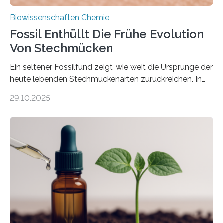
Biowissenschaften Chemie
Fossil Enthüllt Die Frühe Evolution
Von Stechmücken
Ein seltener Fossilfund zeigt, wie weit die Ursprünge der
heute lebenden Stechmückenarten zurückreichen. In
99 Millionen Jahre altem Bernstein entdeckten LMU-
29.10.2025
Forschende die bisher älteste bekannte Stechmücken-
Larve. Das kreidezeitliche Fossil stammt aus der
Region Kachin in Myanmar und hat sich in
ausgezeichnetem Zustand erhalten. Es konnte als neue
Art einer neuen Gattung beschrieben werden und trägt
nun den Namen Cretosabethes primaevus. Dieser erste
fossile Nachweis einer Stechmückenlarve in Bernstein
stellt gleichzeitig den ersten Fossilfund einer
Mückenlarve aus dem Mesozoikum dar, denn…