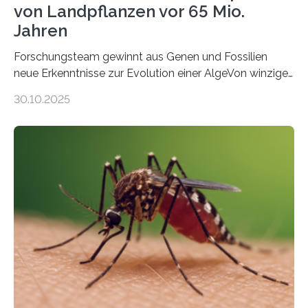
von Landpflanzen vor 65 Mio.
Jahren
Forschungsteam gewinnt aus Genen und Fossilien
neue Erkenntnisse zur Evolution einer AlgeVon winzigen
Moosen über filigrane Farne bis zu riesigen Bäumen –
30.10.2025
Landpflanzen zählen zu den komplexesten
fotosynthetischen Organismen der Erde. Ihre
Geschichte beginnt jedoch eher unscheinbar: bei
Grünalgen, die vor Hunderten von Millionen Jahren
lebten. Unter den Vorfahren sticht eine Gruppe heraus,
die noch heute in der Natur vorkommt: die
Süßwasseralge Coleochaetophyceae. Einige Arten
dieser Gruppe bilden aus Zellfäden dichte Geflechte
mit scheibenförmiger Gestalt. Was auffällig ist: Die
nächsten…