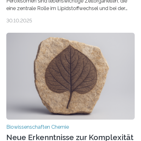
Peroxisomen sind lebenswichtige Zellorganellen, die
eine zentrale Rolle im Lipidstoffwechsel und bei der
Entgiftung von Zellen spielen. Damit sie ihre Aufgaben
30.10.2025
erfüllen können, müssen zahlreiche Enzyme präzise in
ihr Inneres transportiert werden. Ein Forschungsteam
der Ruhr-Universität Bochum um Prof. Dr. Ralf Erdmann
und Dr. Ismaila Francis Yusuf hat nun einen bislang
unbekannten Qualitätskontrollmechanismus des
peroxisomalen Proteintransports in der Bäckerhefe
Saccharomyces cerevisiae entdeckt, der für die
Funktionsfähigkeit der Organellen entscheidend ist. Die
Studie wurde am 28. Oktober 2025 in der
Fachzeitschrift…
Biowissenschaften Chemie
Neue Erkenntnisse zur Komplexität