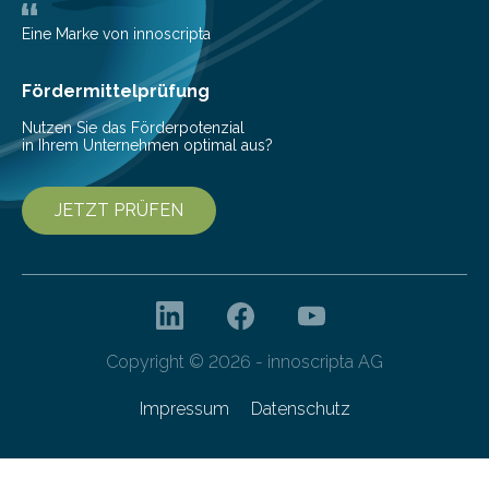
Bioökonomiestrategie mit rund 2,7 Millionen Euro.
Pestizide sind äußerst wichtig, um die globale
Eine Marke von innoscripta
Ernährung zu sichern. Ohne sie besteht die weltweite
Gefahr erheblicher…
Fördermittelprüfung
Nutzen Sie das Förderpotenzial
in Ihrem Unternehmen optimal aus?
JETZT PRÜFEN
Copyright © 2026 - innoscripta AG
Impressum
Datenschutz