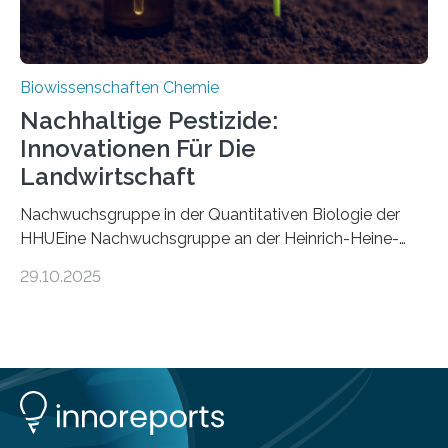
Biowissenschaften Chemie
Nachhaltige Pestizide:
Innovationen Für Die
Landwirtschaft
Nachwuchsgruppe in der Quantitativen Biologie der
HHUEine Nachwuchsgruppe an der Heinrich-Heine-
Universität Düsseldorf (HHU) wird in den kommenden
29.10.2025
fünf Jahren erforschen, wie Bakterien auf
biotechnologischem Weg ein ökologisch verträgliches
Pestizid erzeugen können. Der Wirkstoff stammt dabei
ursprünglich aus einer Pflanze, der Dalmatinischen
Insektenblume. Das Bundesministerium für Forschung,
Technologie und Raumfahrt (BMFTR) fördert das
Projekt im Rahmen der Nationalen