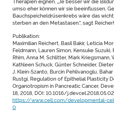
Therapien eignen. „Je besser wir die Bild
umso eher können wir sie beeinflussen. G
Bauchspeicheldrüsenkrebs wäre das wichtig
sterben an den Metastasen.“, sagt Reichert
Publikation:
Maximilian Reichert, Basil Bakir, Leticia More
Feldmann, Lauren Simon, Kensuke Suzuki, 
Rhim, Anna M. Schlitter, Mark Kriegsmann, 
Kathleen Schuck, Günter Schneider, Dieter 
J. Klein-Szanto, Burcin Pehlivanoglu, Bahar
Rustgi, Regulation of Epithelial Plasticity
Organotropism in Pancreatic Cancer, Develo
18, 2018, DOI: 10.1016/j.devcel.2018.05.0
https://www.cell.com/developmental-cel
0