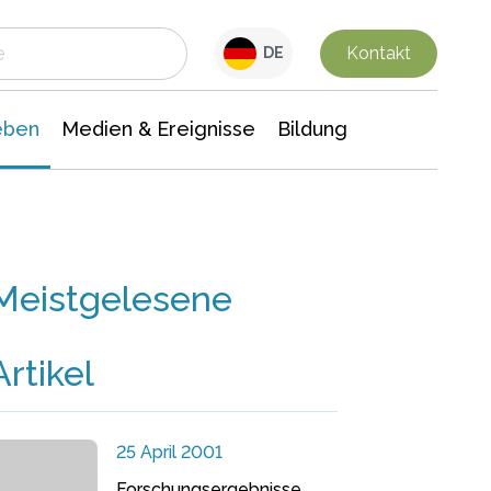
 Leben
Medien & Ereignisse
Interdisziplinäre Forschung
Veranstaltungsnachrichten
n Chemie
Gesellschaftswissenschaften
Kontakt
DE
eben
Medien & Ereignisse
Bildung
Meistgelesene
Artikel
25 April 2001
Forschungsergebnisse