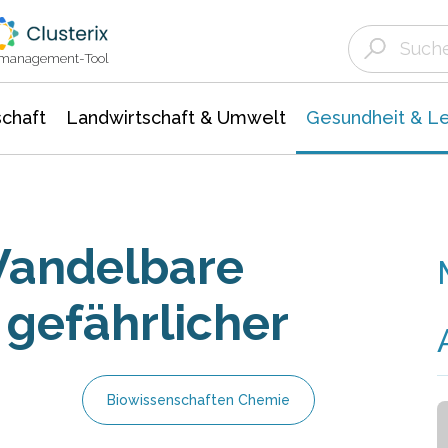
Landwirtschaft & Umwelt
Gesundheit &
Agrar- Forstwissenschaften
Biowissenschafte
Unternehmensmeldungen
Ökologie Umwelt- Naturschutz
ktmanagement-Tool
chaft
Landwirtschaft & Umwelt
Gesundheit & L
Wandelbare
 gefährlicher
Biowissenschaften Chemie