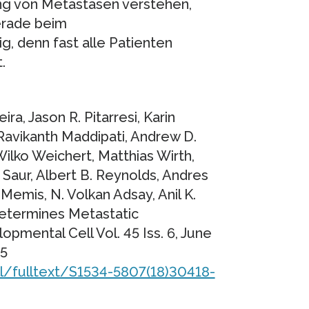
ung von Metastasen verstehen,
erade beim
, denn fast alle Patienten
.
ira, Jason R. Pitarresi, Karin
Ravikanth Maddipati, Andrew D.
Wilko Weichert, Matthias Wirth,
Saur, Albert B. Reynolds, Andres
 Memis, N. Volkan Adsay, Anil K.
 Determines Metastatic
pmental Cell Vol. 45 Iss. 6, June
25
l/fulltext/S1534-5807(18)30418-