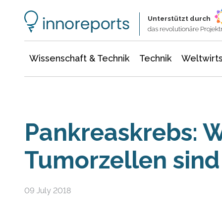
Wissenschaft & Technik
Informationstechnologie
Energie & Elektrotechnik
Unterstützt durch
das revolutionäre Proje
Wissenschaft & Technik
Technik
Weltwirts
Pankreaskrebs: 
Tumorzellen sind
09 July 2018