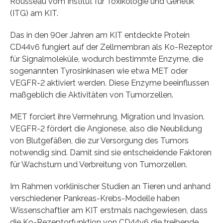
Rousseau vom Institut für Toxikologie und Genetik
(ITG) am KIT.
Das in den 90er Jahren am KIT entdeckte Protein
CD44v6 fungiert auf der Zellmembran als Ko-Rezeptor
für Signalmoleküle, wodurch bestimmte Enzyme, die
sogenannten Tyrosinkinasen wie etwa MET oder
VEGFR-2 aktiviert werden. Diese Enzyme beeinflussen
maßgeblich die Aktivitäten von Tumorzellen.
MET forciert ihre Vermehrung, Migration und Invasion.
VEGFR-2 fördert die Angionese, also die Neubildung
von Blutgefäßen, die zur Versorgung des Tumors
notwendig sind. Damit sind sie entscheidende Faktoren
für Wachstum und Verbreitung von Tumorzellen.
Im Rahmen vorklinischer Studien an Tieren und anhand
verschiedener Pankreas-Krebs-Modelle haben
Wissenschaftler am KIT erstmals nachgewiesen, dass
die Ko-Rezeptorfunktion von CD44v6 die treibende