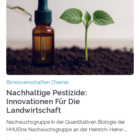
ausgezeichnetem Zustand erhalten. Es konnte als neue
Art einer neuen Gattung beschrieben werden und trägt
nun den Namen Cretosabethes primaevus. Dieser erste
fossile Nachweis einer Stechmückenlarve in Bernstein
stellt gleichzeitig den ersten Fossilfund einer
Mückenlarve aus dem Mesozoikum dar, denn…
Biowissenschaften Chemie
Nachhaltige Pestizide:
Innovationen Für Die
Landwirtschaft
Nachwuchsgruppe in der Quantitativen Biologie der
HHUEine Nachwuchsgruppe an der Heinrich-Heine-
Universität Düsseldorf (HHU) wird in den kommenden