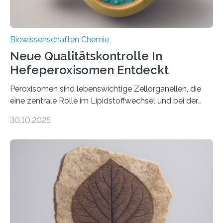
Biowissenschaften Chemie
Neue Qualitätskontrolle In
Hefeperoxisomen Entdeckt
Peroxisomen sind lebenswichtige Zellorganellen, die
eine zentrale Rolle im Lipidstoffwechsel und bei der
Entgiftung von Zellen spielen. Damit sie ihre Aufgaben
30.10.2025
erfüllen können, müssen zahlreiche Enzyme präzise in
ihr Inneres transportiert werden. Ein Forschungsteam
der Ruhr-Universität Bochum um Prof. Dr. Ralf Erdmann
und Dr. Ismaila Francis Yusuf hat nun einen bislang
unbekannten Qualitätskontrollmechanismus des
peroxisomalen Proteintransports in der Bäckerhefe
Saccharomyces cerevisiae entdeckt, der für die
Funktionsfähigkeit der Organellen entscheidend ist. Die
Studie wurde am 28. Oktober 2025 in der