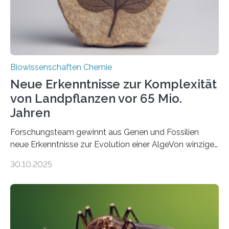
Fachzeitschrift…
Biowissenschaften Chemie
Neue Erkenntnisse zur Komplexität
von Landpflanzen vor 65 Mio.
Jahren
Forschungsteam gewinnt aus Genen und Fossilien
neue Erkenntnisse zur Evolution einer AlgeVon winzigen
Moosen über filigrane Farne bis zu riesigen Bäumen –
30.10.2025
Landpflanzen zählen zu den komplexesten
fotosynthetischen Organismen der Erde. Ihre
Geschichte beginnt jedoch eher unscheinbar: bei
Grünalgen, die vor Hunderten von Millionen Jahren
lebten. Unter den Vorfahren sticht eine Gruppe heraus,