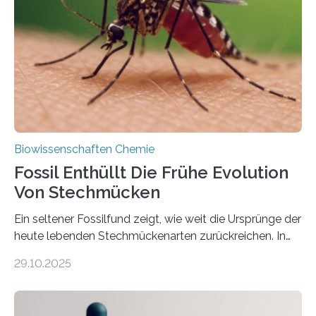
die noch heute in der Natur vorkommt: die
Süßwasseralge Coleochaetophyceae. Einige Arten
dieser Gruppe bilden aus Zellfäden dichte Geflechte
mit scheibenförmiger Gestalt. Was auffällig ist: Die
nächsten…
Biowissenschaften Chemie
Fossil Enthüllt Die Frühe Evolution
Von Stechmücken
Ein seltener Fossilfund zeigt, wie weit die Ursprünge der
heute lebenden Stechmückenarten zurückreichen. In
99 Millionen Jahre altem Bernstein entdeckten LMU-
29.10.2025
Forschende die bisher älteste bekannte Stechmücken-
Larve. Das kreidezeitliche Fossil stammt aus der
Region Kachin in Myanmar und hat sich in