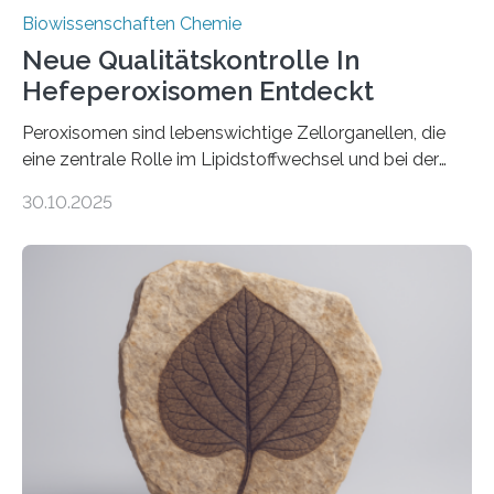
Biowissenschaften Chemie
Neue Qualitätskontrolle In
Hefeperoxisomen Entdeckt
Peroxisomen sind lebenswichtige Zellorganellen, die
eine zentrale Rolle im Lipidstoffwechsel und bei der
Entgiftung von Zellen spielen. Damit sie ihre Aufgaben
30.10.2025
erfüllen können, müssen zahlreiche Enzyme präzise in
ihr Inneres transportiert werden. Ein Forschungsteam
der Ruhr-Universität Bochum um Prof. Dr. Ralf Erdmann
und Dr. Ismaila Francis Yusuf hat nun einen bislang
unbekannten Qualitätskontrollmechanismus des
peroxisomalen Proteintransports in der Bäckerhefe
Saccharomyces cerevisiae entdeckt, der für die
Funktionsfähigkeit der Organellen entscheidend ist. Die
Studie wurde am 28. Oktober 2025 in der
Fachzeitschrift…