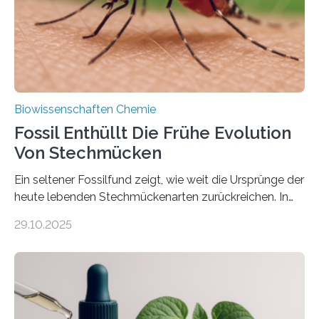
mit scheibenförmiger Gestalt. Was auffällig ist: Die
nächsten…
Biowissenschaften Chemie
Fossil Enthüllt Die Frühe Evolution
Von Stechmücken
Ein seltener Fossilfund zeigt, wie weit die Ursprünge der
heute lebenden Stechmückenarten zurückreichen. In
99 Millionen Jahre altem Bernstein entdeckten LMU-
29.10.2025
Forschende die bisher älteste bekannte Stechmücken-
Larve. Das kreidezeitliche Fossil stammt aus der
Region Kachin in Myanmar und hat sich in
ausgezeichnetem Zustand erhalten. Es konnte als neue
Art einer neuen Gattung beschrieben werden und trägt
nun den Namen Cretosabethes primaevus. Dieser erste