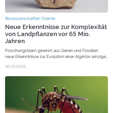
Biowissenschaften Chemie
Neue Erkenntnisse zur Komplexität
von Landpflanzen vor 65 Mio.
Jahren
Forschungsteam gewinnt aus Genen und Fossilien
neue Erkenntnisse zur Evolution einer AlgeVon winzigen
Moosen über filigrane Farne bis zu riesigen Bäumen –
30.10.2025
Landpflanzen zählen zu den komplexesten
fotosynthetischen Organismen der Erde. Ihre
Geschichte beginnt jedoch eher unscheinbar: bei
Grünalgen, die vor Hunderten von Millionen Jahren
lebten. Unter den Vorfahren sticht eine Gruppe heraus,
die noch heute in der Natur vorkommt: die
Süßwasseralge Coleochaetophyceae. Einige Arten
dieser Gruppe bilden aus Zellfäden dichte Geflechte