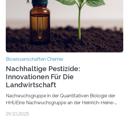
fossile Nachweis einer Stechmückenlarve in Bernstein
stellt gleichzeitig den ersten Fossilfund einer
Mückenlarve aus dem Mesozoikum dar, denn…
Biowissenschaften Chemie
Nachhaltige Pestizide:
Innovationen Für Die
Landwirtschaft
Nachwuchsgruppe in der Quantitativen Biologie der
HHUEine Nachwuchsgruppe an der Heinrich-Heine-
Universität Düsseldorf (HHU) wird in den kommenden
29.10.2025
fünf Jahren erforschen, wie Bakterien auf
biotechnologischem Weg ein ökologisch verträgliches