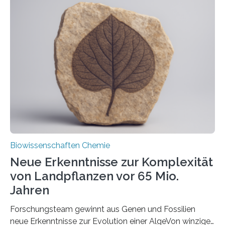
der Ruhr-Universität Bochum um Prof. Dr. Ralf Erdmann
und Dr. Ismaila Francis Yusuf hat nun einen bislang
unbekannten Qualitätskontrollmechanismus des
peroxisomalen Proteintransports in der Bäckerhefe
Saccharomyces cerevisiae entdeckt, der für die
Funktionsfähigkeit der Organellen entscheidend ist. Die
Studie wurde am 28. Oktober 2025 in der
Fachzeitschrift…
Biowissenschaften Chemie
Neue Erkenntnisse zur Komplexität
von Landpflanzen vor 65 Mio.
Jahren
Forschungsteam gewinnt aus Genen und Fossilien
neue Erkenntnisse zur Evolution einer AlgeVon winzigen