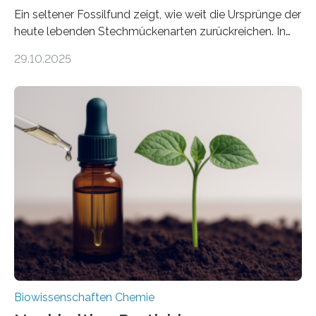
Ein seltener Fossilfund zeigt, wie weit die Ursprünge der
heute lebenden Stechmückenarten zurückreichen. In
99 Millionen Jahre altem Bernstein entdeckten LMU-
29.10.2025
Forschende die bisher älteste bekannte Stechmücken-
Larve. Das kreidezeitliche Fossil stammt aus der
Region Kachin in Myanmar und hat sich in
ausgezeichnetem Zustand erhalten. Es konnte als neue
Art einer neuen Gattung beschrieben werden und trägt
nun den Namen Cretosabethes primaevus. Dieser erste
fossile Nachweis einer Stechmückenlarve in Bernstein
stellt gleichzeitig den ersten Fossilfund einer
Mückenlarve aus dem Mesozoikum dar, denn…
Biowissenschaften Chemie