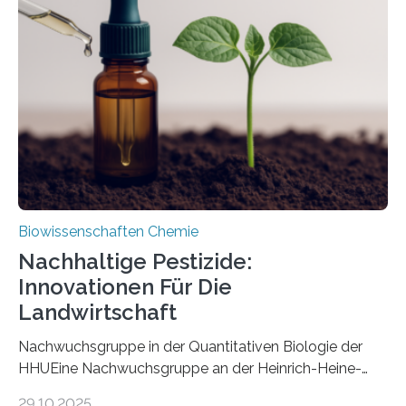
Art einer neuen Gattung beschrieben werden und trägt
nun den Namen Cretosabethes primaevus. Dieser erste
fossile Nachweis einer Stechmückenlarve in Bernstein
stellt gleichzeitig den ersten Fossilfund einer
Mückenlarve aus dem Mesozoikum dar, denn…
Biowissenschaften Chemie
Nachhaltige Pestizide:
Innovationen Für Die
Landwirtschaft
Nachwuchsgruppe in der Quantitativen Biologie der
HHUEine Nachwuchsgruppe an der Heinrich-Heine-
Universität Düsseldorf (HHU) wird in den kommenden
29.10.2025