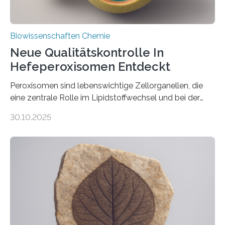
Biowissenschaften Chemie
Neue Qualitätskontrolle In
Hefeperoxisomen Entdeckt
Peroxisomen sind lebenswichtige Zellorganellen, die
eine zentrale Rolle im Lipidstoffwechsel und bei der
Entgiftung von Zellen spielen. Damit sie ihre Aufgaben
30.10.2025
erfüllen können, müssen zahlreiche Enzyme präzise in
ihr Inneres transportiert werden. Ein Forschungsteam
der Ruhr-Universität Bochum um Prof. Dr. Ralf Erdmann
und Dr. Ismaila Francis Yusuf hat nun einen bislang
unbekannten Qualitätskontrollmechanismus des
peroxisomalen Proteintransports in der Bäckerhefe
Saccharomyces cerevisiae entdeckt, der für die
Funktionsfähigkeit der Organellen entscheidend ist. Die
Studie wurde am 28. Oktober 2025 in der