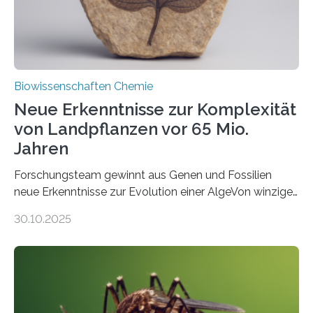
Fachzeitschrift…
Biowissenschaften Chemie
Neue Erkenntnisse zur Komplexität
von Landpflanzen vor 65 Mio.
Jahren
Forschungsteam gewinnt aus Genen und Fossilien
neue Erkenntnisse zur Evolution einer AlgeVon winzigen
Moosen über filigrane Farne bis zu riesigen Bäumen –
30.10.2025
Landpflanzen zählen zu den komplexesten
fotosynthetischen Organismen der Erde. Ihre
Geschichte beginnt jedoch eher unscheinbar: bei
Grünalgen, die vor Hunderten von Millionen Jahren
lebten. Unter den Vorfahren sticht eine Gruppe heraus,
die noch heute in der Natur vorkommt: die