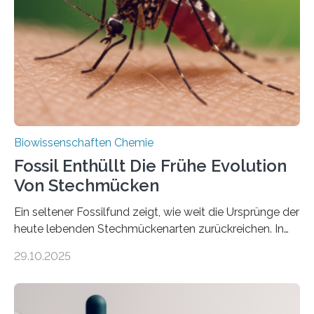
Süßwasseralge Coleochaetophyceae. Einige Arten
dieser Gruppe bilden aus Zellfäden dichte Geflechte
mit scheibenförmiger Gestalt. Was auffällig ist: Die
nächsten…
Biowissenschaften Chemie
Fossil Enthüllt Die Frühe Evolution
Von Stechmücken
Ein seltener Fossilfund zeigt, wie weit die Ursprünge der
heute lebenden Stechmückenarten zurückreichen. In
99 Millionen Jahre altem Bernstein entdeckten LMU-
29.10.2025
Forschende die bisher älteste bekannte Stechmücken-
Larve. Das kreidezeitliche Fossil stammt aus der
Region Kachin in Myanmar und hat sich in
ausgezeichnetem Zustand erhalten. Es konnte als neue