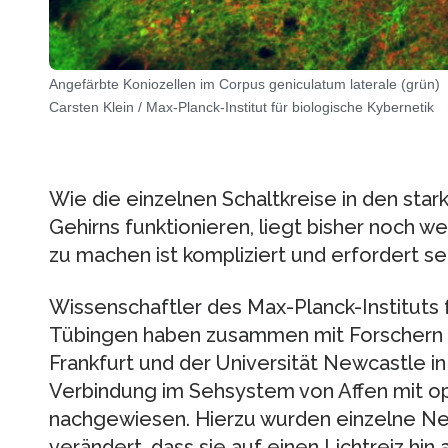
Angefärbte Koniozellen im Corpus geniculatum laterale (grün)
Carsten Klein / Max-Planck-Institut für biologische Kybernetik
Wie die einzelnen Schaltkreise in den st
Gehirns funktionieren, liegt bisher noch w
zu machen ist kompliziert und erfordert 
Wissenschaftler des Max-Planck-Instituts f
Tübingen haben zusammen mit Forschern de
Frankfurt und der Universität Newcastle i
Verbindung im Sehsystem von Affen mit 
nachgewiesen. Hierzu wurden einzelne Ne
verändert, dass sie auf einen Lichtreiz hin 