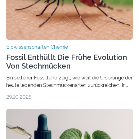
mit scheibenförmiger Gestalt. Was auffällig ist: Die
nächsten…
Biowissenschaften Chemie
Fossil Enthüllt Die Frühe Evolution
Von Stechmücken
Ein seltener Fossilfund zeigt, wie weit die Ursprünge der
heute lebenden Stechmückenarten zurückreichen. In
99 Millionen Jahre altem Bernstein entdeckten LMU-
29.10.2025
Forschende die bisher älteste bekannte Stechmücken-
Larve. Das kreidezeitliche Fossil stammt aus der
Region Kachin in Myanmar und hat sich in
ausgezeichnetem Zustand erhalten. Es konnte als neue
Art einer neuen Gattung beschrieben werden und trägt
nun den Namen Cretosabethes primaevus. Dieser erste