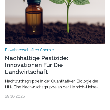
fossile Nachweis einer Stechmückenlarve in Bernstein
stellt gleichzeitig den ersten Fossilfund einer
Mückenlarve aus dem Mesozoikum dar, denn…
Biowissenschaften Chemie
Nachhaltige Pestizide:
Innovationen Für Die
Landwirtschaft
Nachwuchsgruppe in der Quantitativen Biologie der
HHUEine Nachwuchsgruppe an der Heinrich-Heine-
Universität Düsseldorf (HHU) wird in den kommenden
29.10.2025
fünf Jahren erforschen, wie Bakterien auf
biotechnologischem Weg ein ökologisch verträgliches