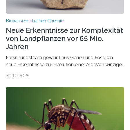
Biowissenschaften Chemie
Neue Erkenntnisse zur Komplexität
von Landpflanzen vor 65 Mio.
Jahren
Forschungsteam gewinnt aus Genen und Fossilien
neue Erkenntnisse zur Evolution einer AlgeVon winzigen
Moosen über filigrane Farne bis zu riesigen Bäumen –
30.10.2025
Landpflanzen zählen zu den komplexesten
fotosynthetischen Organismen der Erde. Ihre
Geschichte beginnt jedoch eher unscheinbar: bei
Grünalgen, die vor Hunderten von Millionen Jahren
lebten. Unter den Vorfahren sticht eine Gruppe heraus,
die noch heute in der Natur vorkommt: die
Süßwasseralge Coleochaetophyceae. Einige Arten
dieser Gruppe bilden aus Zellfäden dichte Geflechte