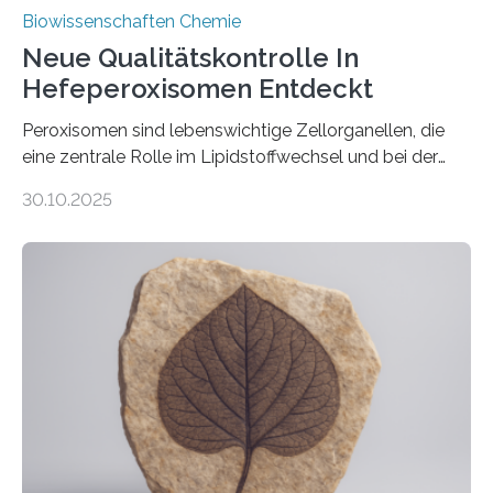
Biowissenschaften Chemie
Neue Qualitätskontrolle In
Hefeperoxisomen Entdeckt
Peroxisomen sind lebenswichtige Zellorganellen, die
eine zentrale Rolle im Lipidstoffwechsel und bei der
Entgiftung von Zellen spielen. Damit sie ihre Aufgaben
30.10.2025
erfüllen können, müssen zahlreiche Enzyme präzise in
ihr Inneres transportiert werden. Ein Forschungsteam
der Ruhr-Universität Bochum um Prof. Dr. Ralf Erdmann
und Dr. Ismaila Francis Yusuf hat nun einen bislang
unbekannten Qualitätskontrollmechanismus des
peroxisomalen Proteintransports in der Bäckerhefe
Saccharomyces cerevisiae entdeckt, der für die
Funktionsfähigkeit der Organellen entscheidend ist. Die
Studie wurde am 28. Oktober 2025 in der
Fachzeitschrift…