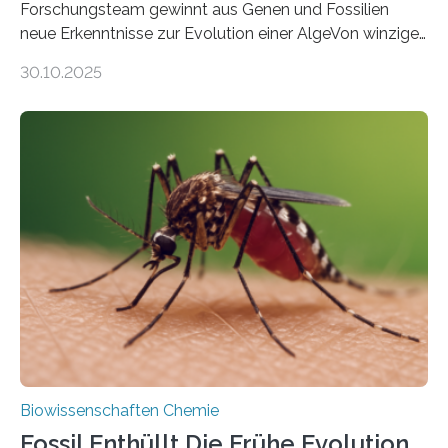
Forschungsteam gewinnt aus Genen und Fossilien
neue Erkenntnisse zur Evolution einer AlgeVon winzigen
Moosen über filigrane Farne bis zu riesigen Bäumen –
30.10.2025
Landpflanzen zählen zu den komplexesten
fotosynthetischen Organismen der Erde. Ihre
Geschichte beginnt jedoch eher unscheinbar: bei
Grünalgen, die vor Hunderten von Millionen Jahren
lebten. Unter den Vorfahren sticht eine Gruppe heraus,
die noch heute in der Natur vorkommt: die
Süßwasseralge Coleochaetophyceae. Einige Arten
dieser Gruppe bilden aus Zellfäden dichte Geflechte
mit scheibenförmiger Gestalt. Was auffällig ist: Die
nächsten…
Biowissenschaften Chemie
Fossil Enthüllt Die Frühe Evolution