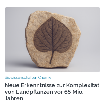
erfüllen können, müssen zahlreiche Enzyme präzise in
ihr Inneres transportiert werden. Ein Forschungsteam
der Ruhr-Universität Bochum um Prof. Dr. Ralf Erdmann
und Dr. Ismaila Francis Yusuf hat nun einen bislang
unbekannten Qualitätskontrollmechanismus des
peroxisomalen Proteintransports in der Bäckerhefe
Saccharomyces cerevisiae entdeckt, der für die
Funktionsfähigkeit der Organellen entscheidend ist. Die
Studie wurde am 28. Oktober 2025 in der
Fachzeitschrift…
Biowissenschaften Chemie
Neue Erkenntnisse zur Komplexität
von Landpflanzen vor 65 Mio.
Jahren