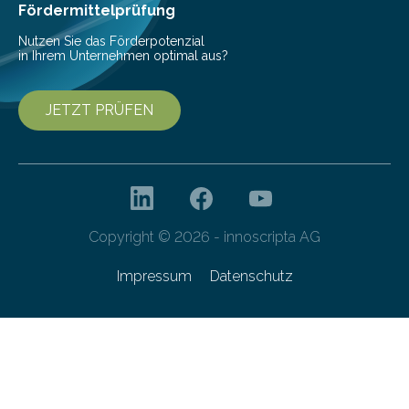
Gefahr erheblicher…
Fördermittelprüfung
Nutzen Sie das Förderpotenzial
in Ihrem Unternehmen optimal aus?
JETZT PRÜFEN
Copyright © 2026 - innoscripta AG
Impressum
Datenschutz