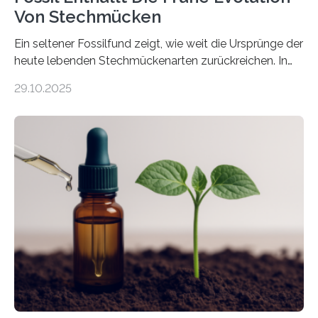
Von Stechmücken
Ein seltener Fossilfund zeigt, wie weit die Ursprünge der
heute lebenden Stechmückenarten zurückreichen. In
99 Millionen Jahre altem Bernstein entdeckten LMU-
29.10.2025
Forschende die bisher älteste bekannte Stechmücken-
Larve. Das kreidezeitliche Fossil stammt aus der
Region Kachin in Myanmar und hat sich in
ausgezeichnetem Zustand erhalten. Es konnte als neue
Art einer neuen Gattung beschrieben werden und trägt
nun den Namen Cretosabethes primaevus. Dieser erste
fossile Nachweis einer Stechmückenlarve in Bernstein
stellt gleichzeitig den ersten Fossilfund einer
Mückenlarve aus dem Mesozoikum dar, denn…