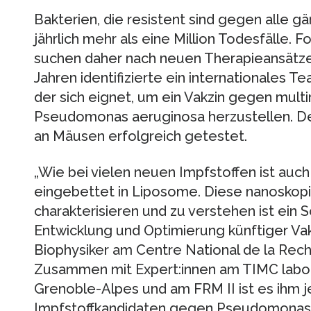
Bakterien, die resistent sind gegen alle g
jährlich mehr als eine Million Todesfälle.
suchen daher nach neuen Therapieansätze
Jahren identifizierte ein internationales T
der sich eignet, um ein Vakzin gegen mult
Pseudomonas aeruginosa herzustellen. Der
an Mäusen erfolgreich getestet.
„Wie bei vielen neuen Impfstoffen ist auch 
eingebettet in Liposome. Diese nanoskop
charakterisieren und zu verstehen ist ein S
Entwicklung und Optimierung künftiger Vakz
Biophysiker am Centre National de la Rech
Zusammen mit Expert:innen am TIMC labora
Grenoble-Alpes und am FRM II ist es ihm j
Impfstoffkandidaten gegen Pseudomonas a