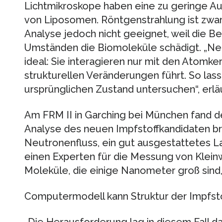
Lichtmikroskope haben eine zu geringe Au
von Liposomen. Röntgenstrahlung ist zwar k
Analyse jedoch nicht geeignet, weil die 
Umständen die Biomoleküle schädigt. „Ne
ideal: Sie interagieren nur mit den Atomk
strukturellen Veränderungen führt. So lass
ursprünglichen Zustand untersuchen“, erläu
Am FRM II in Garching bei München fand der
Analyse des neuen Impfstoffkandidaten b
Neutronenfluss, ein gut ausgestattetes La
einen Experten für die Messung von Kleinw
Moleküle, die einige Nanometer groß sind, 
Computermodell kann Struktur der Impfsto
„Die Herausforderung lag in diesem Fall dar