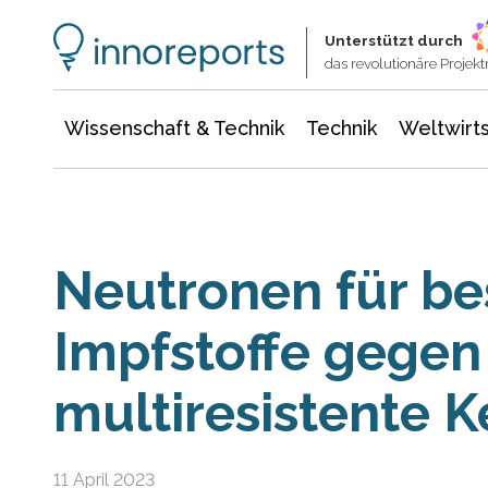
Wissenschaft & Technik
Informationstechnologie
Energie & Elektrotechnik
Unterstützt durch
das revolutionäre Proje
Wissenschaft & Technik
Technik
Weltwirts
Neutronen für be
Impfstoffe gegen
multiresistente 
11 April 2023