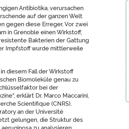
ängigen Antibiotika, verursachen
 Forschende auf der ganzen Welt
n gegen diese Erreger. Vor zwei
eam in Grenoble einen Wirkstoff,
iresistente Bakterien der Gattung
 Impfstoff wurde mittlerweile
in diesem Fall der Wirkstoff
ischen Biomoleküle genau zu
chlüsselfaktor bei der
ine“, erklärt Dr. Marco Maccarini,
erche Scientifique (CNRS).
tory an der Université
etzt gelungen, die Struktur des
eruginosa zu analysieren.