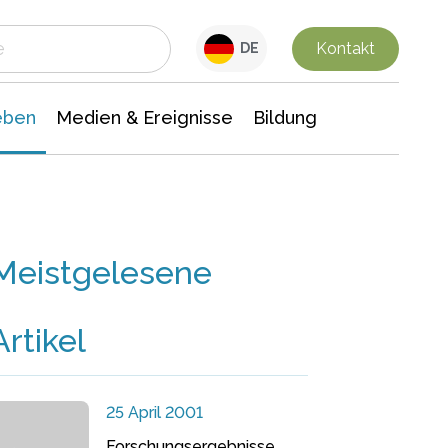
 Leben
Medien & Ereignisse
Interdisziplinäre Forschung
Veranstaltungsnachrichten
n Chemie
Gesellschaftswissenschaften
Kontakt
DE
eben
Medien & Ereignisse
Bildung
Meistgelesene
Artikel
25 April 2001
Forschungsergebnisse