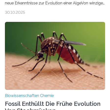
neue Erkenntnisse zur Evolution einer AlgeVon winzigen
Moosen über filigrane Farne bis zu riesigen Bäumen –
30.10.2025
Landpflanzen zählen zu den komplexesten
fotosynthetischen Organismen der Erde. Ihre
Geschichte beginnt jedoch eher unscheinbar: bei
Grünalgen, die vor Hunderten von Millionen Jahren
lebten. Unter den Vorfahren sticht eine Gruppe heraus,
die noch heute in der Natur vorkommt: die
Süßwasseralge Coleochaetophyceae. Einige Arten
dieser Gruppe bilden aus Zellfäden dichte Geflechte
mit scheibenförmiger Gestalt. Was auffällig ist: Die
nächsten…
Biowissenschaften Chemie
Fossil Enthüllt Die Frühe Evolution