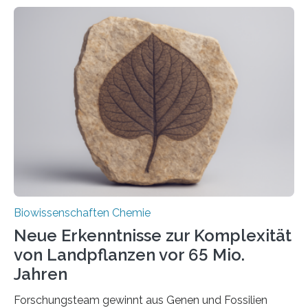
ihr Inneres transportiert werden. Ein Forschungsteam
der Ruhr-Universität Bochum um Prof. Dr. Ralf Erdmann
und Dr. Ismaila Francis Yusuf hat nun einen bislang
unbekannten Qualitätskontrollmechanismus des
peroxisomalen Proteintransports in der Bäckerhefe
Saccharomyces cerevisiae entdeckt, der für die
Funktionsfähigkeit der Organellen entscheidend ist. Die
Studie wurde am 28. Oktober 2025 in der
Fachzeitschrift…
Biowissenschaften Chemie
Neue Erkenntnisse zur Komplexität
von Landpflanzen vor 65 Mio.
Jahren
Forschungsteam gewinnt aus Genen und Fossilien