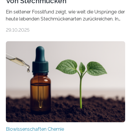
Von Stechmücken
Ein seltener Fossilfund zeigt, wie weit die Ursprünge der
heute lebenden Stechmückenarten zurückreichen. In
99 Millionen Jahre altem Bernstein entdeckten LMU-
29.10.2025
Forschende die bisher älteste bekannte Stechmücken-
Larve. Das kreidezeitliche Fossil stammt aus der
Region Kachin in Myanmar und hat sich in
ausgezeichnetem Zustand erhalten. Es konnte als neue
Art einer neuen Gattung beschrieben werden und trägt
nun den Namen Cretosabethes primaevus. Dieser erste
fossile Nachweis einer Stechmückenlarve in Bernstein
stellt gleichzeitig den ersten Fossilfund einer
Mückenlarve aus dem Mesozoikum dar, denn…
Biowissenschaften Chemie