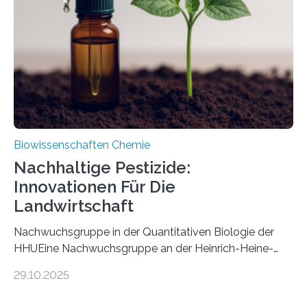
nun den Namen Cretosabethes primaevus. Dieser erste
fossile Nachweis einer Stechmückenlarve in Bernstein
stellt gleichzeitig den ersten Fossilfund einer
Mückenlarve aus dem Mesozoikum dar, denn…
Biowissenschaften Chemie
Nachhaltige Pestizide:
Innovationen Für Die
Landwirtschaft
Nachwuchsgruppe in der Quantitativen Biologie der
HHUEine Nachwuchsgruppe an der Heinrich-Heine-
Universität Düsseldorf (HHU) wird in den kommenden
29.10.2025
fünf Jahren erforschen, wie Bakterien auf
biotechnologischem Weg ein ökologisch verträgliches