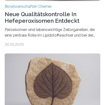
Biowissenschaften Chemie
Neue Qualitätskontrolle In
Hefeperoxisomen Entdeckt
Peroxisomen sind lebenswichtige Zellorganellen, die
eine zentrale Rolle im Lipidstoffwechsel und bei der
Entgiftung von Zellen spielen. Damit sie ihre Aufgaben
30.10.2025
erfüllen können, müssen zahlreiche Enzyme präzise in
ihr Inneres transportiert werden. Ein Forschungsteam
der Ruhr-Universität Bochum um Prof. Dr. Ralf Erdmann
und Dr. Ismaila Francis Yusuf hat nun einen bislang
unbekannten Qualitätskontrollmechanismus des
peroxisomalen Proteintransports in der Bäckerhefe
Saccharomyces cerevisiae entdeckt, der für die
Funktionsfähigkeit der Organellen entscheidend ist. Die
Studie wurde am 28. Oktober 2025 in der
Fachzeitschrift…