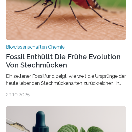
mit scheibenförmiger Gestalt. Was auffällig ist: Die
nächsten…
Biowissenschaften Chemie
Fossil Enthüllt Die Frühe Evolution
Von Stechmücken
Ein seltener Fossilfund zeigt, wie weit die Ursprünge der
heute lebenden Stechmückenarten zurückreichen. In
99 Millionen Jahre altem Bernstein entdeckten LMU-
29.10.2025
Forschende die bisher älteste bekannte Stechmücken-
Larve. Das kreidezeitliche Fossil stammt aus der
Region Kachin in Myanmar und hat sich in
ausgezeichnetem Zustand erhalten. Es konnte als neue
Art einer neuen Gattung beschrieben werden und trägt