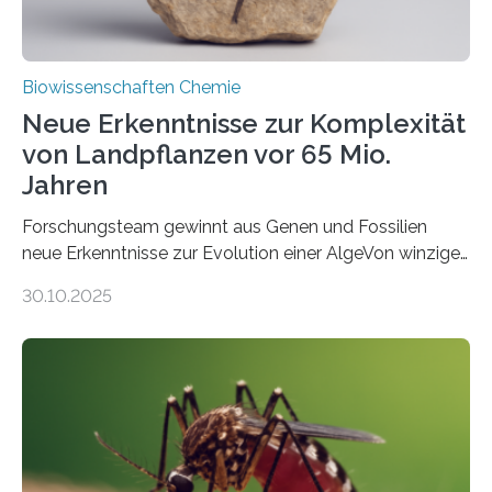
Biowissenschaften Chemie
Neue Erkenntnisse zur Komplexität
von Landpflanzen vor 65 Mio.
Jahren
Forschungsteam gewinnt aus Genen und Fossilien
neue Erkenntnisse zur Evolution einer AlgeVon winzigen
Moosen über filigrane Farne bis zu riesigen Bäumen –
30.10.2025
Landpflanzen zählen zu den komplexesten
fotosynthetischen Organismen der Erde. Ihre
Geschichte beginnt jedoch eher unscheinbar: bei
Grünalgen, die vor Hunderten von Millionen Jahren
lebten. Unter den Vorfahren sticht eine Gruppe heraus,
die noch heute in der Natur vorkommt: die
Süßwasseralge Coleochaetophyceae. Einige Arten
dieser Gruppe bilden aus Zellfäden dichte Geflechte