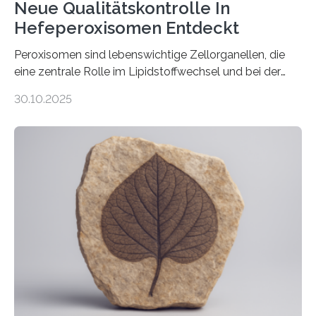
Neue Qualitätskontrolle In
Hefeperoxisomen Entdeckt
Peroxisomen sind lebenswichtige Zellorganellen, die
eine zentrale Rolle im Lipidstoffwechsel und bei der
Entgiftung von Zellen spielen. Damit sie ihre Aufgaben
30.10.2025
erfüllen können, müssen zahlreiche Enzyme präzise in
ihr Inneres transportiert werden. Ein Forschungsteam
der Ruhr-Universität Bochum um Prof. Dr. Ralf Erdmann
und Dr. Ismaila Francis Yusuf hat nun einen bislang
unbekannten Qualitätskontrollmechanismus des
peroxisomalen Proteintransports in der Bäckerhefe
Saccharomyces cerevisiae entdeckt, der für die
Funktionsfähigkeit der Organellen entscheidend ist. Die
Studie wurde am 28. Oktober 2025 in der
Fachzeitschrift…