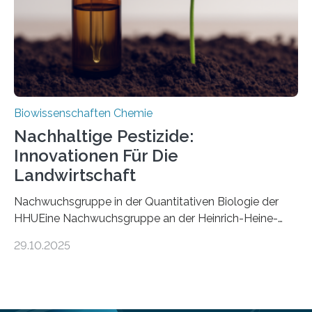
stellt gleichzeitig den ersten Fossilfund einer
Mückenlarve aus dem Mesozoikum dar, denn…
Biowissenschaften Chemie
Nachhaltige Pestizide:
Innovationen Für Die
Landwirtschaft
Nachwuchsgruppe in der Quantitativen Biologie der
HHUEine Nachwuchsgruppe an der Heinrich-Heine-
Universität Düsseldorf (HHU) wird in den kommenden
29.10.2025
fünf Jahren erforschen, wie Bakterien auf
biotechnologischem Weg ein ökologisch verträgliches
Pestizid erzeugen können. Der Wirkstoff stammt dabei
ursprünglich aus einer Pflanze, der Dalmatinischen