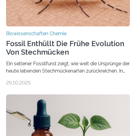
Biowissenschaften Chemie
Fossil Enthüllt Die Frühe Evolution
Von Stechmücken
Ein seltener Fossilfund zeigt, wie weit die Ursprünge der
heute lebenden Stechmückenarten zurückreichen. In
99 Millionen Jahre altem Bernstein entdeckten LMU-
29.10.2025
Forschende die bisher älteste bekannte Stechmücken-
Larve. Das kreidezeitliche Fossil stammt aus der
Region Kachin in Myanmar und hat sich in
ausgezeichnetem Zustand erhalten. Es konnte als neue
Art einer neuen Gattung beschrieben werden und trägt
nun den Namen Cretosabethes primaevus. Dieser erste
fossile Nachweis einer Stechmückenlarve in Bernstein