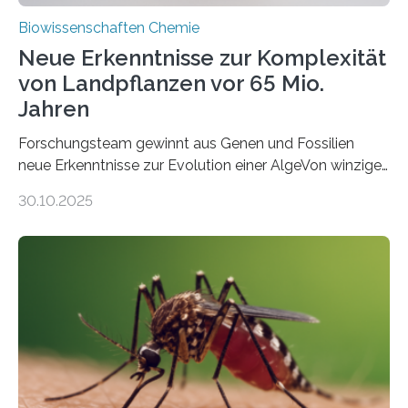
Biowissenschaften Chemie
Neue Erkenntnisse zur Komplexität
von Landpflanzen vor 65 Mio.
Jahren
Forschungsteam gewinnt aus Genen und Fossilien
neue Erkenntnisse zur Evolution einer AlgeVon winzigen
Moosen über filigrane Farne bis zu riesigen Bäumen –
30.10.2025
Landpflanzen zählen zu den komplexesten
fotosynthetischen Organismen der Erde. Ihre
Geschichte beginnt jedoch eher unscheinbar: bei
Grünalgen, die vor Hunderten von Millionen Jahren
lebten. Unter den Vorfahren sticht eine Gruppe heraus,
die noch heute in der Natur vorkommt: die
Süßwasseralge Coleochaetophyceae. Einige Arten
dieser Gruppe bilden aus Zellfäden dichte Geflechte
mit scheibenförmiger Gestalt. Was auffällig ist: Die
nächsten…