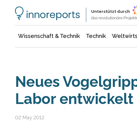
Wissenschaft & Technik
Informationstechnologie
Energie & Elektrotechnik
Unterstützt durch
das revolutionäre Proje
Wissenschaft & Technik
Technik
Weltwirts
Neues Vogelgripp
Labor entwickelt
02 May 2012