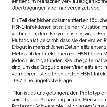
effizient im Menschen vervielfältigen kö
Übertragungen aber nur vereinzelt vor.
Ein Teil der bisher dokumentierten tödlic
H5N1-Infektionen ist mit einer Mutation i
verbunden, dem Enzym, das das virale Erbg
Mutation ist bekannt, dass sie der viralen 
Erbgut in menschlichen Zellen effizienter z
Mehrzahl der Infektionen mit H5N1 beim 
jedoch nicht gefunden. Welche „alternati
sind, um das Erbgut dieser Viren effizient 
vermehren, ist seit den ersten H5N1 Infe
1997 eine ungelöste Frage.
„Nun ist es uns gelungen, den Prototyp ei
keine für die Anpassung an den Menschen r
Professor Schwemmle. „Mit diesem Virus 