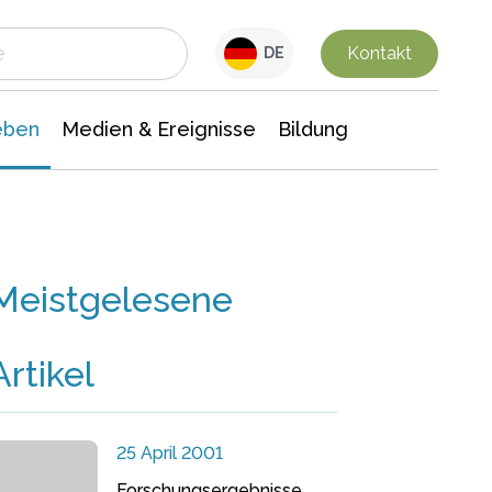
 Leben
Medien & Ereignisse
Interdisziplinäre Forschung
Veranstaltungsnachrichten
n Chemie
Gesellschaftswissenschaften
Kontakt
DE
eben
Medien & Ereignisse
Bildung
Meistgelesene
Artikel
25 April 2001
Forschungsergebnisse