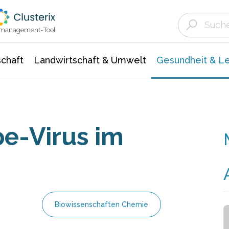
Landwirtschaft & Umwelt
Gesundheit &
Agrar- Forstwissenschaften
Biowissenschafte
Unternehmensmeldungen
Ökologie Umwelt- Naturschutz
ktmanagement-Tool
chaft
Landwirtschaft & Umwelt
Gesundheit & L
e-Virus im
Biowissenschaften Chemie