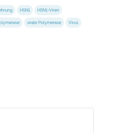
ehrung
H5N1
H5N1-Viren
olymerase
virale Polymerase
Virus