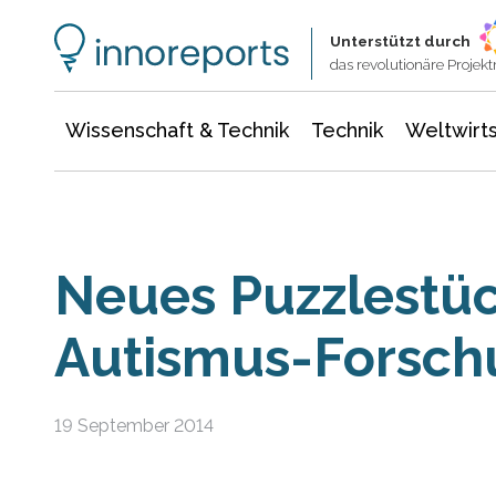
Wissenschaft & Technik
Informationstechnologie
Energie & Elektrotechnik
Unterstützt durch
das revolutionäre Proje
Wissenschaft & Technik
Technik
Weltwirts
Neues Puzzlestüc
Autismus-Forsch
19 September 2014