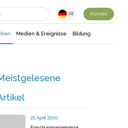
 Leben
Medien & Ereignisse
Interdisziplinäre Forschung
Veranstaltungsnachrichten
n Chemie
Gesellschaftswissenschaften
Kontakt
DE
eben
Medien & Ereignisse
Bildung
Meistgelesene
Artikel
25 April 2001
Forschungsergebnisse