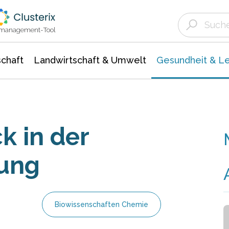
Landwirtschaft & Umwelt
Gesundheit &
Agrar- Forstwissenschaften
Biowissenschafte
Unternehmensmeldungen
Ökologie Umwelt- Naturschutz
ktmanagement-Tool
chaft
Landwirtschaft & Umwelt
Gesundheit & L
k in der
ung
Biowissenschaften Chemie