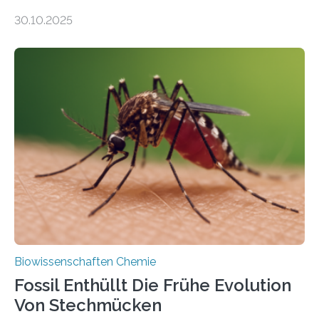
Moosen über filigrane Farne bis zu riesigen Bäumen –
30.10.2025
Landpflanzen zählen zu den komplexesten
fotosynthetischen Organismen der Erde. Ihre
Geschichte beginnt jedoch eher unscheinbar: bei
Grünalgen, die vor Hunderten von Millionen Jahren
lebten. Unter den Vorfahren sticht eine Gruppe heraus,
die noch heute in der Natur vorkommt: die
Süßwasseralge Coleochaetophyceae. Einige Arten
dieser Gruppe bilden aus Zellfäden dichte Geflechte
mit scheibenförmiger Gestalt. Was auffällig ist: Die
nächsten…
Biowissenschaften Chemie
Fossil Enthüllt Die Frühe Evolution
Von Stechmücken