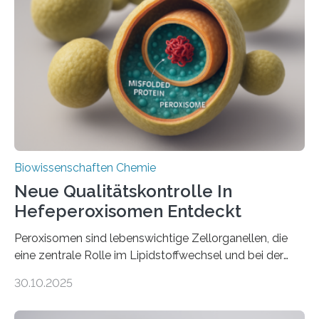
Biowissenschaften Chemie
Neue Qualitätskontrolle In
Hefeperoxisomen Entdeckt
Peroxisomen sind lebenswichtige Zellorganellen, die
eine zentrale Rolle im Lipidstoffwechsel und bei der
Entgiftung von Zellen spielen. Damit sie ihre Aufgaben
30.10.2025
erfüllen können, müssen zahlreiche Enzyme präzise in
ihr Inneres transportiert werden. Ein Forschungsteam