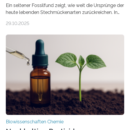
Ein seltener Fossilfund zeigt, wie weit die Ursprünge der
heute lebenden Stechmückenarten zurückreichen. In
99 Millionen Jahre altem Bernstein entdeckten LMU-
29.10.2025
Forschende die bisher älteste bekannte Stechmücken-
Larve. Das kreidezeitliche Fossil stammt aus der
Region Kachin in Myanmar und hat sich in
ausgezeichnetem Zustand erhalten. Es konnte als neue
Art einer neuen Gattung beschrieben werden und trägt
nun den Namen Cretosabethes primaevus. Dieser erste
fossile Nachweis einer Stechmückenlarve in Bernstein
stellt gleichzeitig den ersten Fossilfund einer
Mückenlarve aus dem Mesozoikum dar, denn…
Biowissenschaften Chemie