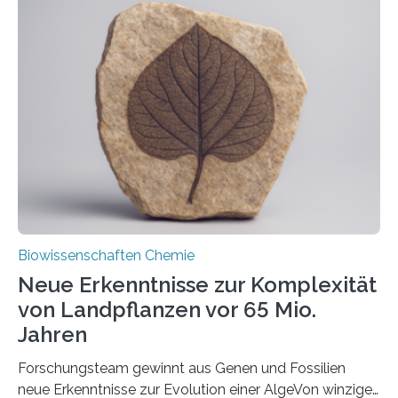
der Ruhr-Universität Bochum um Prof. Dr. Ralf Erdmann
und Dr. Ismaila Francis Yusuf hat nun einen bislang
unbekannten Qualitätskontrollmechanismus des
peroxisomalen Proteintransports in der Bäckerhefe
Saccharomyces cerevisiae entdeckt, der für die
Funktionsfähigkeit der Organellen entscheidend ist. Die
Studie wurde am 28. Oktober 2025 in der
Fachzeitschrift…
Biowissenschaften Chemie
Neue Erkenntnisse zur Komplexität
von Landpflanzen vor 65 Mio.
Jahren
Forschungsteam gewinnt aus Genen und Fossilien
neue Erkenntnisse zur Evolution einer AlgeVon winzigen