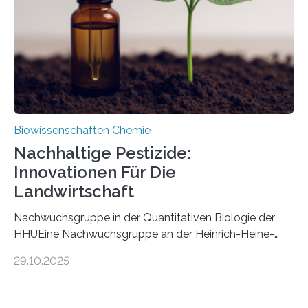
fossile Nachweis einer Stechmückenlarve in Bernstein
stellt gleichzeitig den ersten Fossilfund einer
Mückenlarve aus dem Mesozoikum dar, denn…
Biowissenschaften Chemie
Nachhaltige Pestizide:
Innovationen Für Die
Landwirtschaft
Nachwuchsgruppe in der Quantitativen Biologie der
HHUEine Nachwuchsgruppe an der Heinrich-Heine-
Universität Düsseldorf (HHU) wird in den kommenden
29.10.2025
fünf Jahren erforschen, wie Bakterien auf
biotechnologischem Weg ein ökologisch verträgliches
Pestizid erzeugen können. Der Wirkstoff stammt dabei