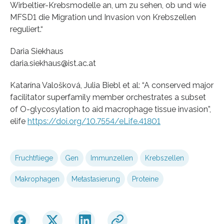
Wirbeltier-Krebsmodelle an, um zu sehen, ob und wie
MFSD1 die Migration und Invasion von Krebszellen
reguliert.“
Daria Siekhaus
daria.siekhaus@ist.ac.at
Katarína Valošková, Julia Biebl et al: “A conserved major
facilitator superfamily member orchestrates a subset
of O-glycosylation to aid macrophage tissue invasion”,
elife
https://doi.org/10.7554/eLife.41801
Fruchtfliege
Gen
Immunzellen
Krebszellen
Makrophagen
Metastasierung
Proteine