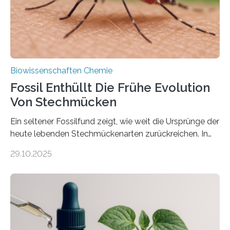
mit scheibenförmiger Gestalt. Was auffällig ist: Die
nächsten…
Biowissenschaften Chemie
Fossil Enthüllt Die Frühe Evolution
Von Stechmücken
Ein seltener Fossilfund zeigt, wie weit die Ursprünge der
heute lebenden Stechmückenarten zurückreichen. In
99 Millionen Jahre altem Bernstein entdeckten LMU-
29.10.2025
Forschende die bisher älteste bekannte Stechmücken-
Larve. Das kreidezeitliche Fossil stammt aus der
Region Kachin in Myanmar und hat sich in
ausgezeichnetem Zustand erhalten. Es konnte als neue
Art einer neuen Gattung beschrieben werden und trägt
nun den Namen Cretosabethes primaevus. Dieser erste