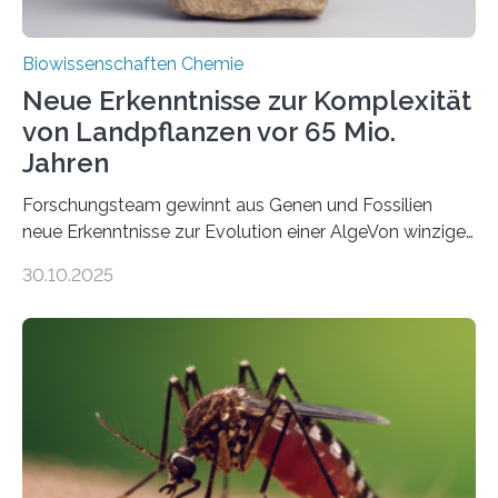
Biowissenschaften Chemie
Neue Erkenntnisse zur Komplexität
von Landpflanzen vor 65 Mio.
Jahren
Forschungsteam gewinnt aus Genen und Fossilien
neue Erkenntnisse zur Evolution einer AlgeVon winzigen
Moosen über filigrane Farne bis zu riesigen Bäumen –
30.10.2025
Landpflanzen zählen zu den komplexesten
fotosynthetischen Organismen der Erde. Ihre
Geschichte beginnt jedoch eher unscheinbar: bei
Grünalgen, die vor Hunderten von Millionen Jahren
lebten. Unter den Vorfahren sticht eine Gruppe heraus,
die noch heute in der Natur vorkommt: die
Süßwasseralge Coleochaetophyceae. Einige Arten
dieser Gruppe bilden aus Zellfäden dichte Geflechte