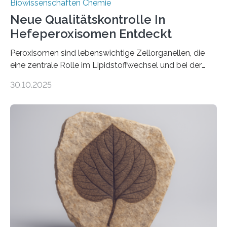
Biowissenschaften Chemie
Neue Qualitätskontrolle In
Hefeperoxisomen Entdeckt
Peroxisomen sind lebenswichtige Zellorganellen, die
eine zentrale Rolle im Lipidstoffwechsel und bei der
Entgiftung von Zellen spielen. Damit sie ihre Aufgaben
30.10.2025
erfüllen können, müssen zahlreiche Enzyme präzise in
ihr Inneres transportiert werden. Ein Forschungsteam
der Ruhr-Universität Bochum um Prof. Dr. Ralf Erdmann
und Dr. Ismaila Francis Yusuf hat nun einen bislang
unbekannten Qualitätskontrollmechanismus des
peroxisomalen Proteintransports in der Bäckerhefe
Saccharomyces cerevisiae entdeckt, der für die
Funktionsfähigkeit der Organellen entscheidend ist. Die
Studie wurde am 28. Oktober 2025 in der
Fachzeitschrift…