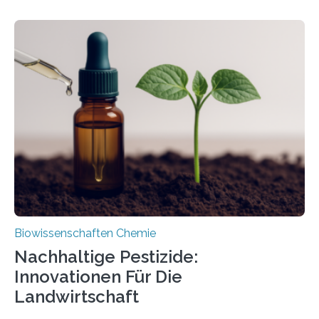
Larve. Das kreidezeitliche Fossil stammt aus der
Region Kachin in Myanmar und hat sich in
ausgezeichnetem Zustand erhalten. Es konnte als neue
Art einer neuen Gattung beschrieben werden und trägt
nun den Namen Cretosabethes primaevus. Dieser erste
fossile Nachweis einer Stechmückenlarve in Bernstein
stellt gleichzeitig den ersten Fossilfund einer
Mückenlarve aus dem Mesozoikum dar, denn…
Biowissenschaften Chemie
Nachhaltige Pestizide:
Innovationen Für Die
Landwirtschaft