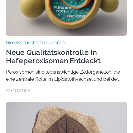
Biowissenschaften Chemie
Neue Qualitätskontrolle In
Hefeperoxisomen Entdeckt
Peroxisomen sind lebenswichtige Zellorganellen, die
eine zentrale Rolle im Lipidstoffwechsel und bei der
Entgiftung von Zellen spielen. Damit sie ihre Aufgaben
30.10.2025
erfüllen können, müssen zahlreiche Enzyme präzise in
ihr Inneres transportiert werden. Ein Forschungsteam
der Ruhr-Universität Bochum um Prof. Dr. Ralf Erdmann
und Dr. Ismaila Francis Yusuf hat nun einen bislang
unbekannten Qualitätskontrollmechanismus des
peroxisomalen Proteintransports in der Bäckerhefe