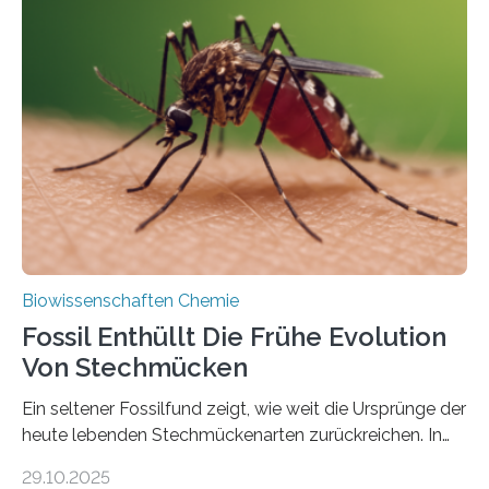
Grünalgen, die vor Hunderten von Millionen Jahren
lebten. Unter den Vorfahren sticht eine Gruppe heraus,
die noch heute in der Natur vorkommt: die
Süßwasseralge Coleochaetophyceae. Einige Arten
dieser Gruppe bilden aus Zellfäden dichte Geflechte
mit scheibenförmiger Gestalt. Was auffällig ist: Die
nächsten…
Biowissenschaften Chemie
Fossil Enthüllt Die Frühe Evolution
Von Stechmücken
Ein seltener Fossilfund zeigt, wie weit die Ursprünge der
heute lebenden Stechmückenarten zurückreichen. In
99 Millionen Jahre altem Bernstein entdeckten LMU-
29.10.2025
Forschende die bisher älteste bekannte Stechmücken-