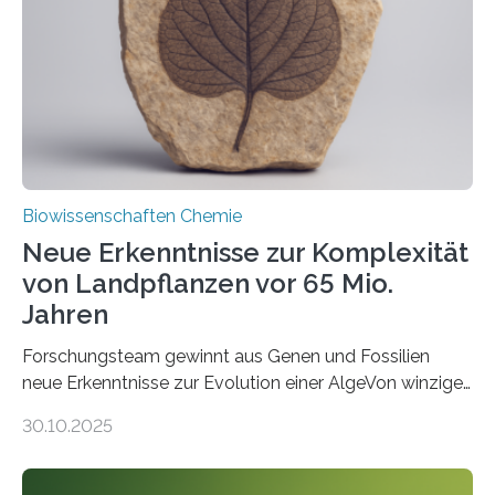
Saccharomyces cerevisiae entdeckt, der für die
Funktionsfähigkeit der Organellen entscheidend ist. Die
Studie wurde am 28. Oktober 2025 in der
Fachzeitschrift…
Biowissenschaften Chemie
Neue Erkenntnisse zur Komplexität
von Landpflanzen vor 65 Mio.
Jahren
Forschungsteam gewinnt aus Genen und Fossilien
neue Erkenntnisse zur Evolution einer AlgeVon winzigen
Moosen über filigrane Farne bis zu riesigen Bäumen –
30.10.2025
Landpflanzen zählen zu den komplexesten
fotosynthetischen Organismen der Erde. Ihre
Geschichte beginnt jedoch eher unscheinbar: bei