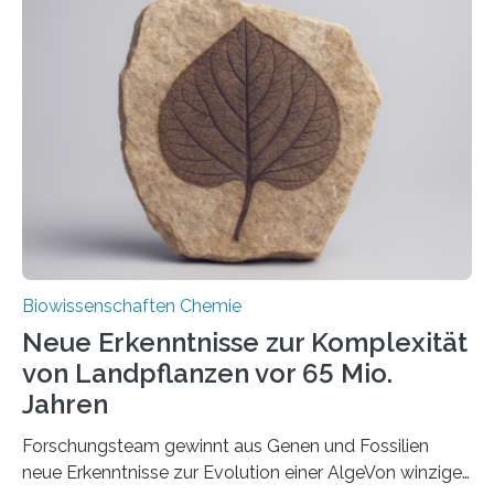
und Dr. Ismaila Francis Yusuf hat nun einen bislang
unbekannten Qualitätskontrollmechanismus des
peroxisomalen Proteintransports in der Bäckerhefe
Saccharomyces cerevisiae entdeckt, der für die
Funktionsfähigkeit der Organellen entscheidend ist. Die
Studie wurde am 28. Oktober 2025 in der
Fachzeitschrift…
Biowissenschaften Chemie
Neue Erkenntnisse zur Komplexität
von Landpflanzen vor 65 Mio.
Jahren
Forschungsteam gewinnt aus Genen und Fossilien
neue Erkenntnisse zur Evolution einer AlgeVon winzigen