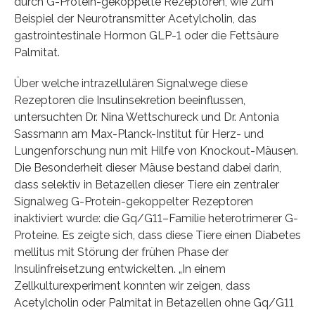
durch G-Protein-gekoppelte Rezeptoren, wie zum
Beispiel der Neurotransmitter Acetylcholin, das
gastrointestinale Hormon GLP-1 oder die Fettsäure
Palmitat.
Über welche intrazellulären Signalwege diese
Rezeptoren die Insulinsekretion beeinflussen,
untersuchten Dr. Nina Wettschureck und Dr. Antonia
Sassmann am Max-Planck-Institut für Herz- und
Lungenforschung nun mit Hilfe von Knockout-Mäusen.
Die Besonderheit dieser Mäuse bestand dabei darin,
dass selektiv in Betazellen dieser Tiere ein zentraler
Signalweg G-Protein-gekoppelter Rezeptoren
inaktiviert wurde: die Gq/G11–Familie heterotrimerer G-
Proteine. Es zeigte sich, dass diese Tiere einen Diabetes
mellitus mit Störung der frühen Phase der
Insulinfreisetzung entwickelten. „In einem
Zellkulturexperiment konnten wir zeigen, dass
Acetylcholin oder Palmitat in Betazellen ohne Gq/G11