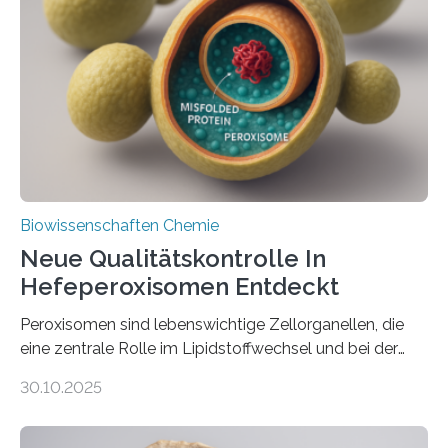
Biowissenschaften Chemie
Neue Qualitätskontrolle In
Hefeperoxisomen Entdeckt
Peroxisomen sind lebenswichtige Zellorganellen, die
eine zentrale Rolle im Lipidstoffwechsel und bei der
Entgiftung von Zellen spielen. Damit sie ihre Aufgaben
30.10.2025
erfüllen können, müssen zahlreiche Enzyme präzise in
ihr Inneres transportiert werden. Ein Forschungsteam
der Ruhr-Universität Bochum um Prof. Dr. Ralf Erdmann