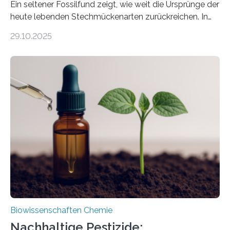
Ein seltener Fossilfund zeigt, wie weit die Ursprünge der
heute lebenden Stechmückenarten zurückreichen. In
99 Millionen Jahre altem Bernstein entdeckten LMU-
29.10.2025
Forschende die bisher älteste bekannte Stechmücken-
Larve. Das kreidezeitliche Fossil stammt aus der
Region Kachin in Myanmar und hat sich in
ausgezeichnetem Zustand erhalten. Es konnte als neue
Art einer neuen Gattung beschrieben werden und trägt
nun den Namen Cretosabethes primaevus. Dieser erste
fossile Nachweis einer Stechmückenlarve in Bernstein
stellt gleichzeitig den ersten Fossilfund einer
Mückenlarve aus dem Mesozoikum dar, denn…
Biowissenschaften Chemie
Nachhaltige Pestizide: