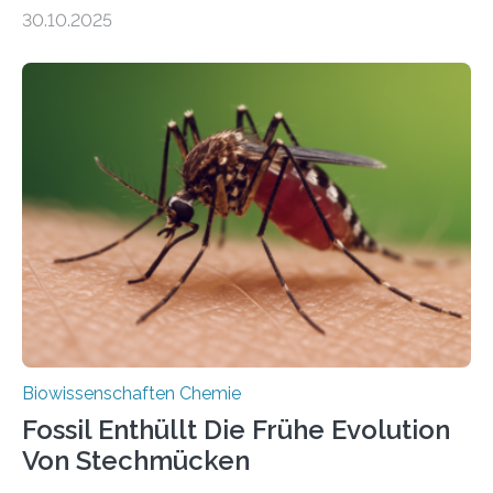
Moosen über filigrane Farne bis zu riesigen Bäumen –
30.10.2025
Landpflanzen zählen zu den komplexesten
fotosynthetischen Organismen der Erde. Ihre
Geschichte beginnt jedoch eher unscheinbar: bei
Grünalgen, die vor Hunderten von Millionen Jahren
lebten. Unter den Vorfahren sticht eine Gruppe heraus,
die noch heute in der Natur vorkommt: die
Süßwasseralge Coleochaetophyceae. Einige Arten
dieser Gruppe bilden aus Zellfäden dichte Geflechte
mit scheibenförmiger Gestalt. Was auffällig ist: Die
nächsten…
Biowissenschaften Chemie
Fossil Enthüllt Die Frühe Evolution
Von Stechmücken