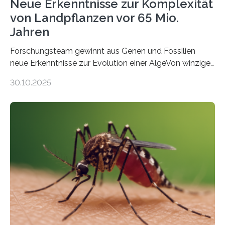
Neue Erkenntnisse zur Komplexität
von Landpflanzen vor 65 Mio.
Jahren
Forschungsteam gewinnt aus Genen und Fossilien
neue Erkenntnisse zur Evolution einer AlgeVon winzigen
Moosen über filigrane Farne bis zu riesigen Bäumen –
30.10.2025
Landpflanzen zählen zu den komplexesten
fotosynthetischen Organismen der Erde. Ihre
Geschichte beginnt jedoch eher unscheinbar: bei
Grünalgen, die vor Hunderten von Millionen Jahren
lebten. Unter den Vorfahren sticht eine Gruppe heraus,
die noch heute in der Natur vorkommt: die
Süßwasseralge Coleochaetophyceae. Einige Arten
dieser Gruppe bilden aus Zellfäden dichte Geflechte
mit scheibenförmiger Gestalt. Was auffällig ist: Die
nächsten…