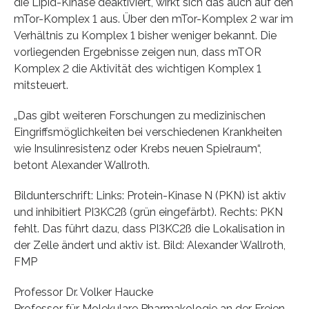
die Lipid-Kinase deaktiviert, wirkt sich das auch auf den
mTor-Komplex 1 aus. Über den mTor-Komplex 2 war im
Verhältnis zu Komplex 1 bisher weniger bekannt. Die
vorliegenden Ergebnisse zeigen nun, dass mTOR
Komplex 2 die Aktivität des wichtigen Komplex 1
mitsteuert.
„Das gibt weiteren Forschungen zu medizinischen
Eingriffsmöglichkeiten bei verschiedenen Krankheiten
wie Insulinresistenz oder Krebs neuen Spielraum“,
betont Alexander Wallroth.
Bildunterschrift: Links: Protein-Kinase N (PKN) ist aktiv
und inhibitiert PI3KC2ß (grün eingefärbt). Rechts: PKN
fehlt. Das führt dazu, dass PI3KC2ß die Lokalisation in
der Zelle ändert und aktiv ist. Bild: Alexander Wallroth,
FMP
Professor Dr. Volker Haucke
Professor für Molekulare Pharmakologie an der Freien