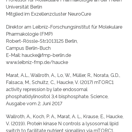
Universität Berlin
Mitglied im Exzellenzcluster NeuroCure
Direktor am Leibniz-Forschungsinstitut für Molekulare
Pharmakologie (FMP)
Robert-Rössle-Str.1013125 Berlin,
Campus Berlin-Buch
E-Mail: haucke@fmp-berlin.de
www.leibniz-fmp.de/haucke
Marat, A.L., Wallroth, A., Lo, W., Müller, R., Norata, G.D.,
Falsaca, M., Schultz, C., Haucke, V. (2017) mTORC1
activity repression by late endosomal
phosphatidylinositol 3,4 bisphosphate. Science,
Ausgabe vom 2. Juni 2017
Wallroth, A., Koch, P. A., Marat, A. L., Krause, E., Haucke,
V. (2019). Protein kinase N controls a lysosomal lipid
switch to facilitate nutrient signalling via mTORC1.