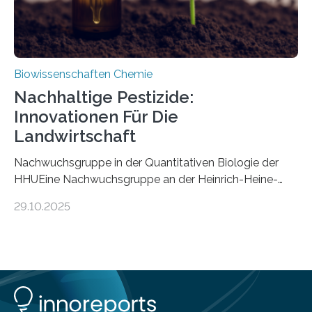
Biowissenschaften Chemie
Nachhaltige Pestizide:
Innovationen Für Die
Landwirtschaft
Nachwuchsgruppe in der Quantitativen Biologie der
HHUEine Nachwuchsgruppe an der Heinrich-Heine-
Universität Düsseldorf (HHU) wird in den kommenden
29.10.2025
fünf Jahren erforschen, wie Bakterien auf
biotechnologischem Weg ein ökologisch verträgliches
Pestizid erzeugen können. Der Wirkstoff stammt dabei
ursprünglich aus einer Pflanze, der Dalmatinischen
Insektenblume. Das Bundesministerium für Forschung,
Technologie und Raumfahrt (BMFTR) fördert das