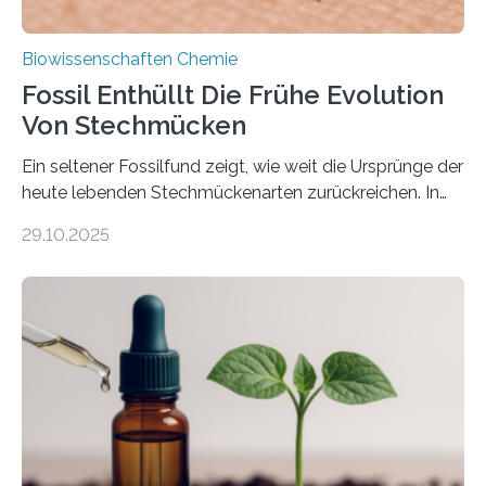
Biowissenschaften Chemie
Fossil Enthüllt Die Frühe Evolution
Von Stechmücken
Ein seltener Fossilfund zeigt, wie weit die Ursprünge der
heute lebenden Stechmückenarten zurückreichen. In
99 Millionen Jahre altem Bernstein entdeckten LMU-
29.10.2025
Forschende die bisher älteste bekannte Stechmücken-
Larve. Das kreidezeitliche Fossil stammt aus der
Region Kachin in Myanmar und hat sich in
ausgezeichnetem Zustand erhalten. Es konnte als neue
Art einer neuen Gattung beschrieben werden und trägt
nun den Namen Cretosabethes primaevus. Dieser erste
fossile Nachweis einer Stechmückenlarve in Bernstein
stellt gleichzeitig den ersten Fossilfund einer
Mückenlarve aus dem Mesozoikum dar, denn…