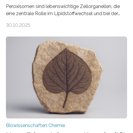
Peroxisomen sind lebenswichtige Zellorganellen, die
eine zentrale Rolle im Lipidstoffwechsel und bei der
Entgiftung von Zellen spielen. Damit sie ihre Aufgaben
30.10.2025
erfüllen können, müssen zahlreiche Enzyme präzise in
ihr Inneres transportiert werden. Ein Forschungsteam
der Ruhr-Universität Bochum um Prof. Dr. Ralf Erdmann
und Dr. Ismaila Francis Yusuf hat nun einen bislang
unbekannten Qualitätskontrollmechanismus des
peroxisomalen Proteintransports in der Bäckerhefe
Saccharomyces cerevisiae entdeckt, der für die
Funktionsfähigkeit der Organellen entscheidend ist. Die
Studie wurde am 28. Oktober 2025 in der
Fachzeitschrift…
Biowissenschaften Chemie