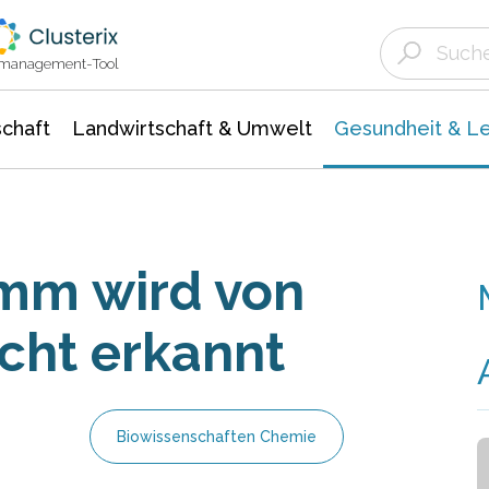
Landwirtschaft & Umwelt
Gesundheit &
Agrar- Forstwissenschaften
Biowissenschafte
Unternehmensmeldungen
Ökologie Umwelt- Naturschutz
ktmanagement-Tool
chaft
Landwirtschaft & Umwelt
Gesundheit & L
mm wird von
cht erkannt
Biowissenschaften Chemie