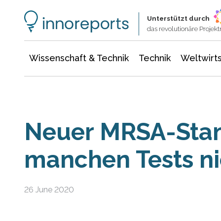
Wissenschaft & Technik
Informationstechnologie
Energie & Elektrotechnik
Unterstützt durch
das revolutionäre Proje
Wissenschaft & Technik
Technik
Weltwirts
Neuer MRSA-Sta
manchen Tests ni
26 June 2020