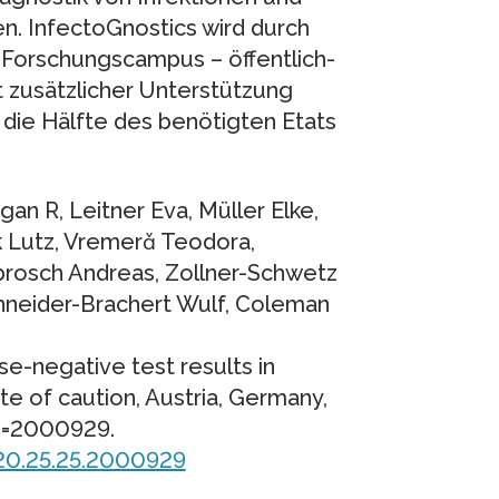
zen. InfectoGnostics wird durch
„Forschungscampus – öffentlich-
t zusätzlicher Unterstützung
die Hälfte des benötigten Etats
an R, Leitner Eva, Müller Elke,
k Lutz, Vremerǎ Teodora,
brosch Andreas, Zollner-Schwetz
chneider-Brachert Wulf, Coleman
e-negative test results in
te of caution, Austria, Germany,
pii=2000929.
020.25.25.2000929