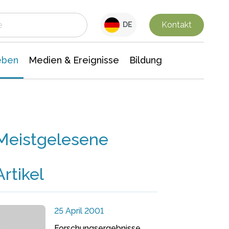
 Leben
Medien & Ereignisse
Interdisziplinäre Forschung
Veranstaltungsnachrichten
n Chemie
Gesellschaftswissenschaften
Kontakt
DE
eben
Medien & Ereignisse
Bildung
Meistgelesene
Artikel
25 April 2001
Forschungsergebnisse