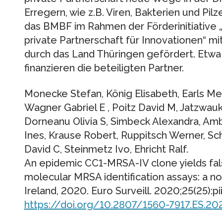
Erregern, wie z.B. Viren, Bakterien und Pil
das BMBF im Rahmen der Förderinitiative 
private Partnerschaft für Innovationen“ mi
durch das Land Thüringen gefördert. Etwa 
finanzieren die beteiligten Partner.
Monecke Stefan, König Elisabeth, Earls Meg
Wagner Gabriel E , Poitz David M, Jatzwau
Dorneanu Olivia S, Simbeck Alexandra, Am
Ines, Krause Robert, Ruppitsch Werner, S
David C, Steinmetz Ivo, Ehricht Ralf.
An epidemic CC1-MRSA-IV clone yields fals
molecular MRSA identification assays: a no
Ireland, 2020. Euro Surveill. 2020;25(25):
https://doi.org/10.2807/1560-7917.ES.2