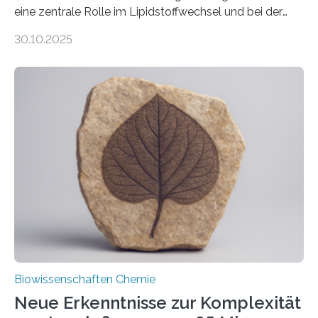
eine zentrale Rolle im Lipidstoffwechsel und bei der
Entgiftung von Zellen spielen. Damit sie ihre Aufgaben
30.10.2025
erfüllen können, müssen zahlreiche Enzyme präzise in
ihr Inneres transportiert werden. Ein Forschungsteam
der Ruhr-Universität Bochum um Prof. Dr. Ralf Erdmann
und Dr. Ismaila Francis Yusuf hat nun einen bislang
unbekannten Qualitätskontrollmechanismus des
peroxisomalen Proteintransports in der Bäckerhefe
Saccharomyces cerevisiae entdeckt, der für die
Funktionsfähigkeit der Organellen entscheidend ist. Die
Studie wurde am 28. Oktober 2025 in der
Fachzeitschrift…
Biowissenschaften Chemie
Neue Erkenntnisse zur Komplexität