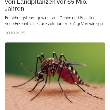
von Landpflanzen vor 65 Mio.
Jahren
Forschungsteam gewinnt aus Genen und Fossilien
neue Erkenntnisse zur Evolution einer AlgeVon winzigen
Moosen über filigrane Farne bis zu riesigen Bäumen –
30.10.2025
Landpflanzen zählen zu den komplexesten
fotosynthetischen Organismen der Erde. Ihre
Geschichte beginnt jedoch eher unscheinbar: bei
Grünalgen, die vor Hunderten von Millionen Jahren
lebten. Unter den Vorfahren sticht eine Gruppe heraus,
die noch heute in der Natur vorkommt: die
Süßwasseralge Coleochaetophyceae. Einige Arten
dieser Gruppe bilden aus Zellfäden dichte Geflechte
mit scheibenförmiger Gestalt. Was auffällig ist: Die
nächsten…