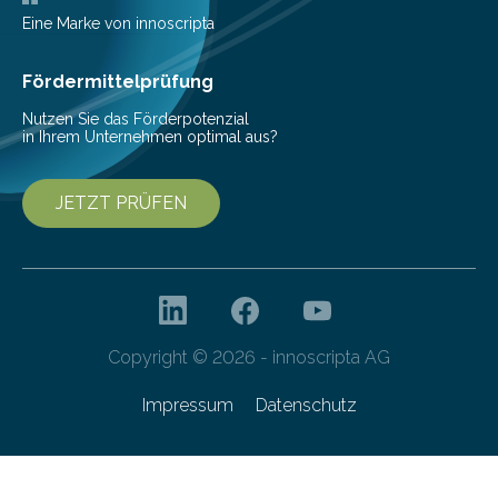
Pestizide sind äußerst wichtig, um die globale
Eine Marke von innoscripta
Ernährung zu sichern. Ohne sie besteht die weltweite
Gefahr erheblicher…
Fördermittelprüfung
Nutzen Sie das Förderpotenzial
in Ihrem Unternehmen optimal aus?
JETZT PRÜFEN
Copyright © 2026 - innoscripta AG
Impressum
Datenschutz