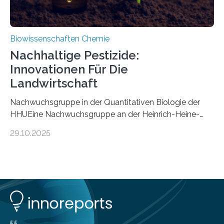
Biowissenschaften Chemie
Nachhaltige Pestizide:
Innovationen Für Die
Landwirtschaft
Nachwuchsgruppe in der Quantitativen Biologie der
HHUEine Nachwuchsgruppe an der Heinrich-Heine-
Universität Düsseldorf (HHU) wird in den kommenden
29.10.2025
fünf Jahren erforschen, wie Bakterien auf
biotechnologischem Weg ein ökologisch verträgliches
Pestizid erzeugen können. Der Wirkstoff stammt dabei
ursprünglich aus einer Pflanze, der Dalmatinischen
Insektenblume. Das Bundesministerium für Forschung,
Technologie und Raumfahrt (BMFTR) fördert das
Projekt im Rahmen der Nationalen
Bioökonomiestrategie mit rund 2,7 Millionen Euro.