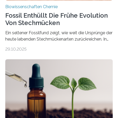
Biowissenschaften Chemie
Fossil Enthüllt Die Frühe Evolution
Von Stechmücken
Ein seltener Fossilfund zeigt, wie weit die Ursprünge der
heute lebenden Stechmückenarten zurückreichen. In
99 Millionen Jahre altem Bernstein entdeckten LMU-
29.10.2025
Forschende die bisher älteste bekannte Stechmücken-
Larve. Das kreidezeitliche Fossil stammt aus der
Region Kachin in Myanmar und hat sich in
ausgezeichnetem Zustand erhalten. Es konnte als neue
Art einer neuen Gattung beschrieben werden und trägt
nun den Namen Cretosabethes primaevus. Dieser erste
fossile Nachweis einer Stechmückenlarve in Bernstein
stellt gleichzeitig den ersten Fossilfund einer
Mückenlarve aus dem Mesozoikum dar, denn…