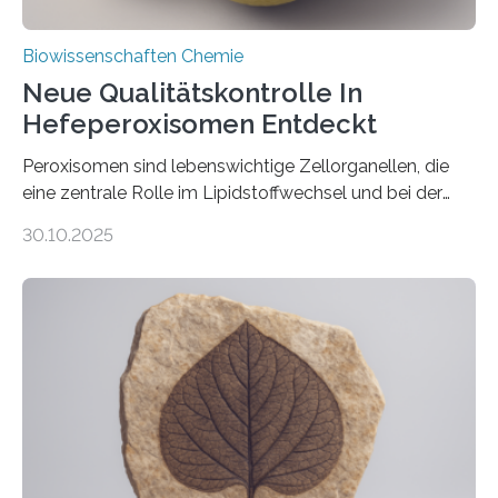
Biowissenschaften Chemie
Neue Qualitätskontrolle In
Hefeperoxisomen Entdeckt
Peroxisomen sind lebenswichtige Zellorganellen, die
eine zentrale Rolle im Lipidstoffwechsel und bei der
Entgiftung von Zellen spielen. Damit sie ihre Aufgaben
30.10.2025
erfüllen können, müssen zahlreiche Enzyme präzise in
ihr Inneres transportiert werden. Ein Forschungsteam
der Ruhr-Universität Bochum um Prof. Dr. Ralf Erdmann
und Dr. Ismaila Francis Yusuf hat nun einen bislang
unbekannten Qualitätskontrollmechanismus des
peroxisomalen Proteintransports in der Bäckerhefe
Saccharomyces cerevisiae entdeckt, der für die
Funktionsfähigkeit der Organellen entscheidend ist. Die
Studie wurde am 28. Oktober 2025 in der
Fachzeitschrift…