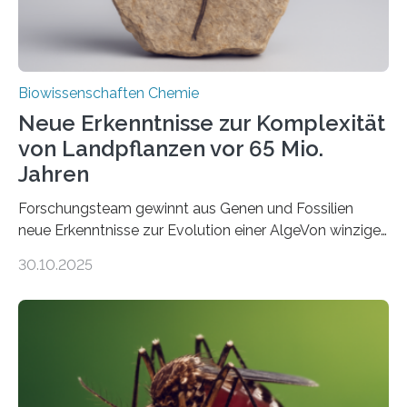
Biowissenschaften Chemie
Neue Erkenntnisse zur Komplexität
von Landpflanzen vor 65 Mio.
Jahren
Forschungsteam gewinnt aus Genen und Fossilien
neue Erkenntnisse zur Evolution einer AlgeVon winzigen
Moosen über filigrane Farne bis zu riesigen Bäumen –
30.10.2025
Landpflanzen zählen zu den komplexesten
fotosynthetischen Organismen der Erde. Ihre
Geschichte beginnt jedoch eher unscheinbar: bei
Grünalgen, die vor Hunderten von Millionen Jahren
lebten. Unter den Vorfahren sticht eine Gruppe heraus,
die noch heute in der Natur vorkommt: die
Süßwasseralge Coleochaetophyceae. Einige Arten