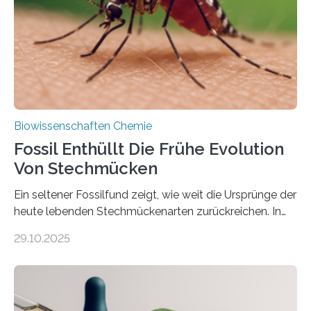
dieser Gruppe bilden aus Zellfäden dichte Geflechte
mit scheibenförmiger Gestalt. Was auffällig ist: Die
nächsten…
Biowissenschaften Chemie
Fossil Enthüllt Die Frühe Evolution
Von Stechmücken
Ein seltener Fossilfund zeigt, wie weit die Ursprünge der
heute lebenden Stechmückenarten zurückreichen. In
99 Millionen Jahre altem Bernstein entdeckten LMU-
29.10.2025
Forschende die bisher älteste bekannte Stechmücken-
Larve. Das kreidezeitliche Fossil stammt aus der
Region Kachin in Myanmar und hat sich in
ausgezeichnetem Zustand erhalten. Es konnte als neue