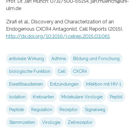
Prof. Dr. Jan Münch: 0731/500-65154, jan.muench@uni-
ulm.de
Zirafi et al., Discovery and Characterization of an
Endogenous CXCR4 Antagonist, Cell Reports (2015),
http://dx.doi.org/10.1016/j.celrep.2015.03.061
antivirale Wirkung
Asthma
Bildung und Forschung
biologische Funktion
Cell
CXCR4
Eiweißbausteinen
Entzündungen
Infektion mit HIV-1
Isolation
Krebsarten
Molekulare Virologie
Peptid
Peptide
Regulation
Rezeptor
Signalweg
Stammzellen
Virologie
Zellrezeptor