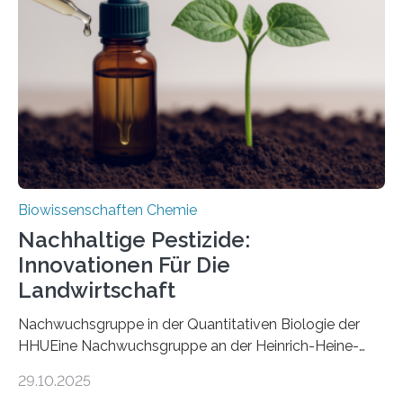
Art einer neuen Gattung beschrieben werden und trägt
nun den Namen Cretosabethes primaevus. Dieser erste
fossile Nachweis einer Stechmückenlarve in Bernstein
stellt gleichzeitig den ersten Fossilfund einer
Mückenlarve aus dem Mesozoikum dar, denn…
Biowissenschaften Chemie
Nachhaltige Pestizide:
Innovationen Für Die
Landwirtschaft
Nachwuchsgruppe in der Quantitativen Biologie der
HHUEine Nachwuchsgruppe an der Heinrich-Heine-
Universität Düsseldorf (HHU) wird in den kommenden
29.10.2025
fünf Jahren erforschen, wie Bakterien auf