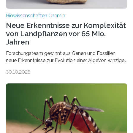
Biowissenschaften Chemie
Neue Erkenntnisse zur Komplexität
von Landpflanzen vor 65 Mio.
Jahren
Forschungsteam gewinnt aus Genen und Fossilien
neue Erkenntnisse zur Evolution einer AlgeVon winzigen
Moosen über filigrane Farne bis zu riesigen Bäumen –
30.10.2025
Landpflanzen zählen zu den komplexesten
fotosynthetischen Organismen der Erde. Ihre
Geschichte beginnt jedoch eher unscheinbar: bei
Grünalgen, die vor Hunderten von Millionen Jahren
lebten. Unter den Vorfahren sticht eine Gruppe heraus,
die noch heute in der Natur vorkommt: die
Süßwasseralge Coleochaetophyceae. Einige Arten
dieser Gruppe bilden aus Zellfäden dichte Geflechte
mit scheibenförmiger Gestalt. Was auffällig ist: Die