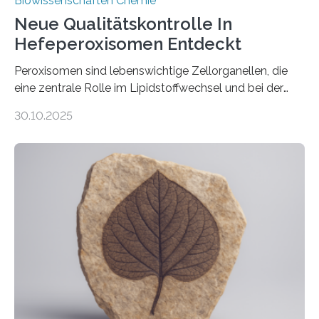
Biowissenschaften Chemie
Neue Qualitätskontrolle In
Hefeperoxisomen Entdeckt
Peroxisomen sind lebenswichtige Zellorganellen, die
eine zentrale Rolle im Lipidstoffwechsel und bei der
Entgiftung von Zellen spielen. Damit sie ihre Aufgaben
30.10.2025
erfüllen können, müssen zahlreiche Enzyme präzise in
ihr Inneres transportiert werden. Ein Forschungsteam
der Ruhr-Universität Bochum um Prof. Dr. Ralf Erdmann
und Dr. Ismaila Francis Yusuf hat nun einen bislang
unbekannten Qualitätskontrollmechanismus des
peroxisomalen Proteintransports in der Bäckerhefe
Saccharomyces cerevisiae entdeckt, der für die
Funktionsfähigkeit der Organellen entscheidend ist. Die
Studie wurde am 28. Oktober 2025 in der
Fachzeitschrift…