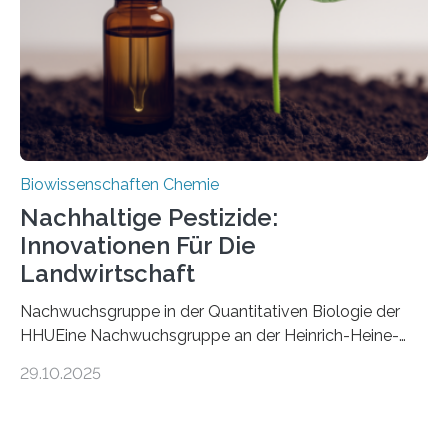
stellt gleichzeitig den ersten Fossilfund einer
Mückenlarve aus dem Mesozoikum dar, denn…
Biowissenschaften Chemie
Nachhaltige Pestizide:
Innovationen Für Die
Landwirtschaft
Nachwuchsgruppe in der Quantitativen Biologie der
HHUEine Nachwuchsgruppe an der Heinrich-Heine-
Universität Düsseldorf (HHU) wird in den kommenden
29.10.2025
fünf Jahren erforschen, wie Bakterien auf
biotechnologischem Weg ein ökologisch verträgliches
Pestizid erzeugen können. Der Wirkstoff stammt dabei