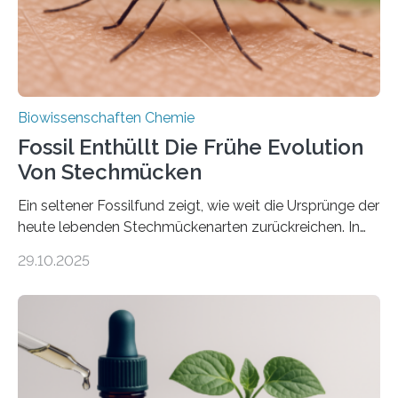
nächsten…
Biowissenschaften Chemie
Fossil Enthüllt Die Frühe Evolution
Von Stechmücken
Ein seltener Fossilfund zeigt, wie weit die Ursprünge der
heute lebenden Stechmückenarten zurückreichen. In
99 Millionen Jahre altem Bernstein entdeckten LMU-
29.10.2025
Forschende die bisher älteste bekannte Stechmücken-
Larve. Das kreidezeitliche Fossil stammt aus der
Region Kachin in Myanmar und hat sich in
ausgezeichnetem Zustand erhalten. Es konnte als neue
Art einer neuen Gattung beschrieben werden und trägt
nun den Namen Cretosabethes primaevus. Dieser erste
fossile Nachweis einer Stechmückenlarve in Bernstein