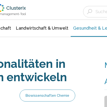
Landwirtschaft & Umwelt
Gesundheit &
Agrar- Forstwissenschaften
Biowissenschafte
Unternehmensmeldungen
Ökologie Umwelt- Naturschutz
ktmanagement-Tool
chaft
Landwirtschaft & Umwelt
Gesundheit & L
nalitäten in
n entwickeln
Biowissenschaften Chemie