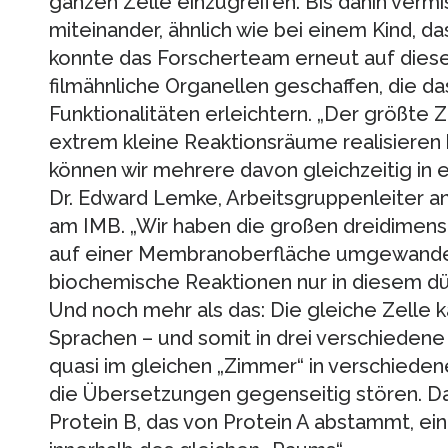
ganzen Zelle einzugreifen. Bis dahin verm
miteinander, ähnlich wie bei einem Kind, d
konnte das Forscherteam erneut auf diesen
filmähnliche Organellen geschaffen, die d
Funktionalitäten erleichtern. „Der größte Z
extrem kleine Reaktionsräume realisieren
können wir mehrere davon gleichzeitig in ei
Dr. Edward Lemke, Arbeitsgruppenleiter a
am IMB. „Wir haben die großen dreidimens
auf einer Membranoberfläche umgewandel
biochemische Reaktionen nur in diesem dü
Und noch mehr als das: Die gleiche Zelle 
Sprachen – und somit in drei verschiedene
quasi im gleichen „Zimmer“ in verschiede
die Übersetzungen gegenseitig stören. D
Protein B, das von Protein A abstammt, ei