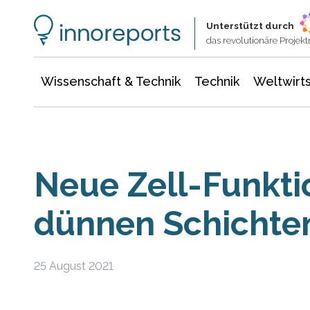
Wissenschaft & Technik
Informationstechnologie
Energie & Elektrotechnik
Unterstützt durch
das revolutionäre Proje
Wissenschaft & Technik
Technik
Weltwirts
Neue Zell-Funktio
dünnen Schichte
25 August 2021