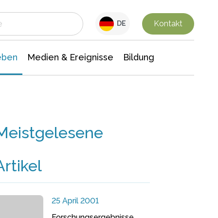
 Leben
Medien & Ereignisse
Interdisziplinäre Forschung
Veranstaltungsnachrichten
n Chemie
Gesellschaftswissenschaften
Kontakt
DE
eben
Medien & Ereignisse
Bildung
Meistgelesene
Artikel
25 April 2001
Forschungsergebnisse