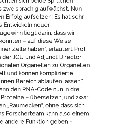
ischten sich beide Sprachen
as zweisprachig aufwächst. Nun
 Erfolg aufsetzen: Es hat sehr
as Entwickeln neuer
ugewinn liegt darin, dass wir
 konnten – auf diese Weise
ner Zelle haben“, erläutert Prof.
n der JGU und Adjunct Director
ionalen Organellen zu Organellen
t und können komplizierte
nnen Bereich ablaufen lassen.“
kann den RNA-Code nun in drei
 Proteine – übersetzen, und zwar
nen „Raumecken“, ohne dass sich
as Forscherteam kann also einem
ne andere Funktion geben –