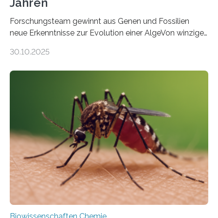
Jahren
Forschungsteam gewinnt aus Genen und Fossilien
neue Erkenntnisse zur Evolution einer AlgeVon winzigen
Moosen über filigrane Farne bis zu riesigen Bäumen –
30.10.2025
Landpflanzen zählen zu den komplexesten
fotosynthetischen Organismen der Erde. Ihre
Geschichte beginnt jedoch eher unscheinbar: bei
Grünalgen, die vor Hunderten von Millionen Jahren
lebten. Unter den Vorfahren sticht eine Gruppe heraus,
die noch heute in der Natur vorkommt: die
Süßwasseralge Coleochaetophyceae. Einige Arten
dieser Gruppe bilden aus Zellfäden dichte Geflechte
mit scheibenförmiger Gestalt. Was auffällig ist: Die
nächsten…
Biowissenschaften Chemie