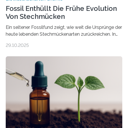
Fossil Enthüllt Die Frühe Evolution
Von Stechmücken
Ein seltener Fossilfund zeigt, wie weit die Ursprünge der
heute lebenden Stechmückenarten zurückreichen. In
99 Millionen Jahre altem Bernstein entdeckten LMU-
29.10.2025
Forschende die bisher älteste bekannte Stechmücken-
Larve. Das kreidezeitliche Fossil stammt aus der
Region Kachin in Myanmar und hat sich in
ausgezeichnetem Zustand erhalten. Es konnte als neue
Art einer neuen Gattung beschrieben werden und trägt
nun den Namen Cretosabethes primaevus. Dieser erste
fossile Nachweis einer Stechmückenlarve in Bernstein
stellt gleichzeitig den ersten Fossilfund einer
Mückenlarve aus dem Mesozoikum dar, denn…