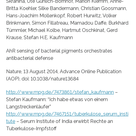
Skrahina, Ute Guhlich-Bornhof, Marion Klemm, Anne-
Britta Koehler, Silke Bandermann, Christian Goosmann,
Hans-Joachim Mollenkopf, Robert Hurwitz, Volker
Brinkmann, Simon Fillatreau, Mamadou Daffe, Burkhard
Tümmler, Michael Kolbe, Hartmut Oschkinat, Gerd
Krause, Stefan H.E. Kaufmann
AhR sensing of bacterial pigments orchestrates
antibacterial defense
Nature, 13 August 2014, Advance Online Publication
(AOP), doi: 10.1038/nature13684
http://www.mpg.de/7473861/stefan_kaufmann
–
Stefan Kaufmann: “Ich habe etwas von einem
Langstreckenläufer”
http://www.mpg.de/7467151/tuberkulose_serum_insti
tute
– Serum Institute of India erwirbt Rechte an
Tuberkulose-Impfstoff