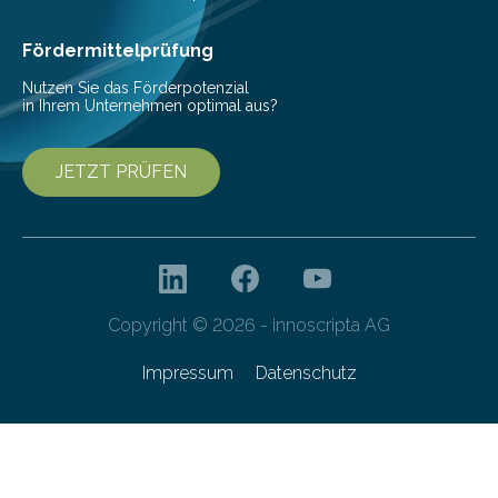
Ernährung zu sichern. Ohne sie besteht die weltweite
Gefahr erheblicher…
Fördermittelprüfung
Nutzen Sie das Förderpotenzial
in Ihrem Unternehmen optimal aus?
JETZT PRÜFEN
Copyright © 2026 - innoscripta AG
Impressum
Datenschutz