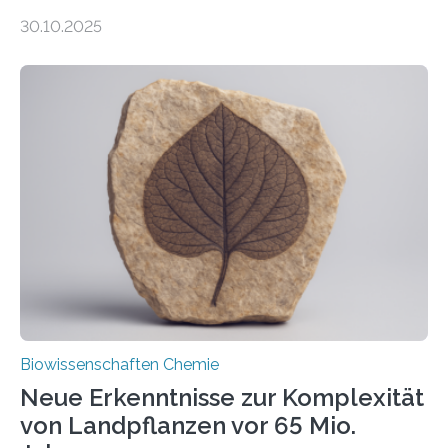
Entgiftung von Zellen spielen. Damit sie ihre Aufgaben
30.10.2025
erfüllen können, müssen zahlreiche Enzyme präzise in
ihr Inneres transportiert werden. Ein Forschungsteam
der Ruhr-Universität Bochum um Prof. Dr. Ralf Erdmann
und Dr. Ismaila Francis Yusuf hat nun einen bislang
unbekannten Qualitätskontrollmechanismus des
peroxisomalen Proteintransports in der Bäckerhefe
Saccharomyces cerevisiae entdeckt, der für die
Funktionsfähigkeit der Organellen entscheidend ist. Die
Studie wurde am 28. Oktober 2025 in der
Fachzeitschrift…
Biowissenschaften Chemie
Neue Erkenntnisse zur Komplexität
von Landpflanzen vor 65 Mio.