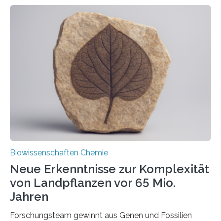
ihr Inneres transportiert werden. Ein Forschungsteam
der Ruhr-Universität Bochum um Prof. Dr. Ralf Erdmann
und Dr. Ismaila Francis Yusuf hat nun einen bislang
unbekannten Qualitätskontrollmechanismus des
peroxisomalen Proteintransports in der Bäckerhefe
Saccharomyces cerevisiae entdeckt, der für die
Funktionsfähigkeit der Organellen entscheidend ist. Die
Studie wurde am 28. Oktober 2025 in der
Fachzeitschrift…
Biowissenschaften Chemie
Neue Erkenntnisse zur Komplexität
von Landpflanzen vor 65 Mio.
Jahren
Forschungsteam gewinnt aus Genen und Fossilien