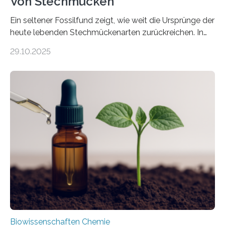
Von Stechmücken
Ein seltener Fossilfund zeigt, wie weit die Ursprünge der
heute lebenden Stechmückenarten zurückreichen. In
99 Millionen Jahre altem Bernstein entdeckten LMU-
29.10.2025
Forschende die bisher älteste bekannte Stechmücken-
Larve. Das kreidezeitliche Fossil stammt aus der
Region Kachin in Myanmar und hat sich in
ausgezeichnetem Zustand erhalten. Es konnte als neue
Art einer neuen Gattung beschrieben werden und trägt
nun den Namen Cretosabethes primaevus. Dieser erste
fossile Nachweis einer Stechmückenlarve in Bernstein
stellt gleichzeitig den ersten Fossilfund einer
Mückenlarve aus dem Mesozoikum dar, denn…
Biowissenschaften Chemie