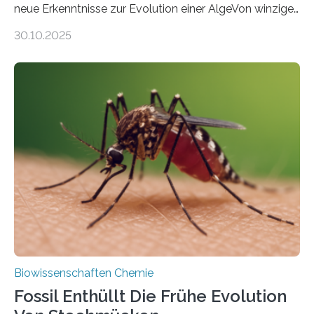
neue Erkenntnisse zur Evolution einer AlgeVon winzigen
Moosen über filigrane Farne bis zu riesigen Bäumen –
30.10.2025
Landpflanzen zählen zu den komplexesten
fotosynthetischen Organismen der Erde. Ihre
Geschichte beginnt jedoch eher unscheinbar: bei
Grünalgen, die vor Hunderten von Millionen Jahren
lebten. Unter den Vorfahren sticht eine Gruppe heraus,
die noch heute in der Natur vorkommt: die
Süßwasseralge Coleochaetophyceae. Einige Arten
dieser Gruppe bilden aus Zellfäden dichte Geflechte
mit scheibenförmiger Gestalt. Was auffällig ist: Die
nächsten…
Biowissenschaften Chemie
Fossil Enthüllt Die Frühe Evolution