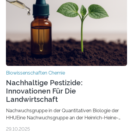
Art einer neuen Gattung beschrieben werden und trägt
nun den Namen Cretosabethes primaevus. Dieser erste
fossile Nachweis einer Stechmückenlarve in Bernstein
stellt gleichzeitig den ersten Fossilfund einer
Mückenlarve aus dem Mesozoikum dar, denn…
Biowissenschaften Chemie
Nachhaltige Pestizide:
Innovationen Für Die
Landwirtschaft
Nachwuchsgruppe in der Quantitativen Biologie der
HHUEine Nachwuchsgruppe an der Heinrich-Heine-
Universität Düsseldorf (HHU) wird in den kommenden
29.10.2025
fünf Jahren erforschen, wie Bakterien auf