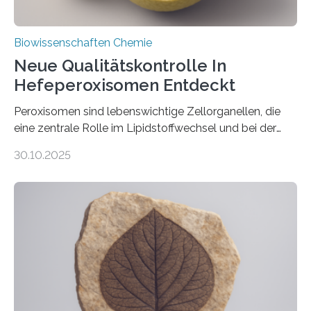
Biowissenschaften Chemie
Neue Qualitätskontrolle In
Hefeperoxisomen Entdeckt
Peroxisomen sind lebenswichtige Zellorganellen, die
eine zentrale Rolle im Lipidstoffwechsel und bei der
Entgiftung von Zellen spielen. Damit sie ihre Aufgaben
30.10.2025
erfüllen können, müssen zahlreiche Enzyme präzise in
ihr Inneres transportiert werden. Ein Forschungsteam
der Ruhr-Universität Bochum um Prof. Dr. Ralf Erdmann
und Dr. Ismaila Francis Yusuf hat nun einen bislang
unbekannten Qualitätskontrollmechanismus des
peroxisomalen Proteintransports in der Bäckerhefe
Saccharomyces cerevisiae entdeckt, der für die
Funktionsfähigkeit der Organellen entscheidend ist. Die
Studie wurde am 28. Oktober 2025 in der