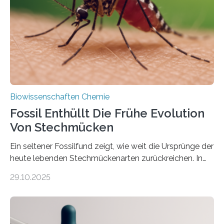
Süßwasseralge Coleochaetophyceae. Einige Arten
dieser Gruppe bilden aus Zellfäden dichte Geflechte
mit scheibenförmiger Gestalt. Was auffällig ist: Die
nächsten…
Biowissenschaften Chemie
Fossil Enthüllt Die Frühe Evolution
Von Stechmücken
Ein seltener Fossilfund zeigt, wie weit die Ursprünge der
heute lebenden Stechmückenarten zurückreichen. In
99 Millionen Jahre altem Bernstein entdeckten LMU-
29.10.2025
Forschende die bisher älteste bekannte Stechmücken-
Larve. Das kreidezeitliche Fossil stammt aus der
Region Kachin in Myanmar und hat sich in
ausgezeichnetem Zustand erhalten. Es konnte als neue