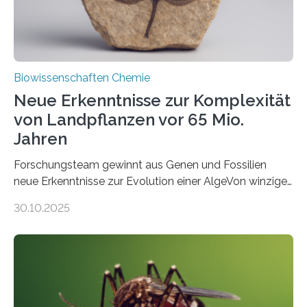
Fachzeitschrift…
Biowissenschaften Chemie
Neue Erkenntnisse zur Komplexität
von Landpflanzen vor 65 Mio.
Jahren
Forschungsteam gewinnt aus Genen und Fossilien
neue Erkenntnisse zur Evolution einer AlgeVon winzigen
Moosen über filigrane Farne bis zu riesigen Bäumen –
30.10.2025
Landpflanzen zählen zu den komplexesten
fotosynthetischen Organismen der Erde. Ihre
Geschichte beginnt jedoch eher unscheinbar: bei
Grünalgen, die vor Hunderten von Millionen Jahren
lebten. Unter den Vorfahren sticht eine Gruppe heraus,
die noch heute in der Natur vorkommt: die