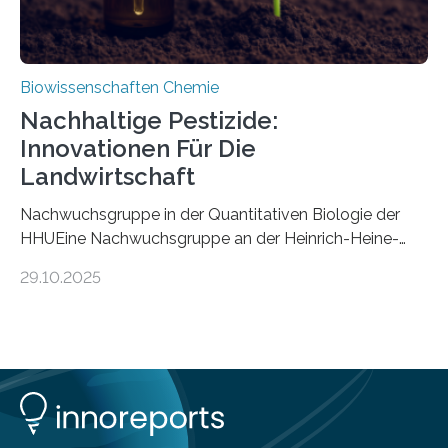
Biowissenschaften Chemie
Nachhaltige Pestizide:
Innovationen Für Die
Landwirtschaft
Nachwuchsgruppe in der Quantitativen Biologie der
HHUEine Nachwuchsgruppe an der Heinrich-Heine-
Universität Düsseldorf (HHU) wird in den kommenden
29.10.2025
fünf Jahren erforschen, wie Bakterien auf
biotechnologischem Weg ein ökologisch verträgliches
Pestizid erzeugen können. Der Wirkstoff stammt dabei
ursprünglich aus einer Pflanze, der Dalmatinischen
Insektenblume. Das Bundesministerium für Forschung,
Technologie und Raumfahrt (BMFTR) fördert das
Projekt im Rahmen der Nationalen