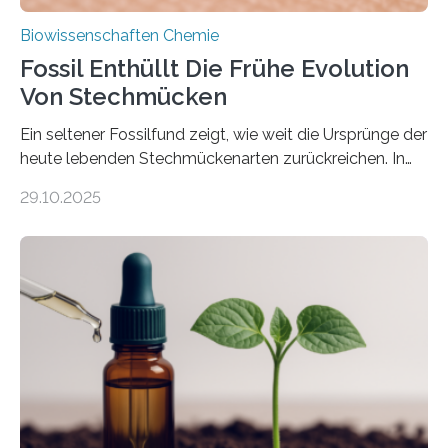
Biowissenschaften Chemie
Fossil Enthüllt Die Frühe Evolution
Von Stechmücken
Ein seltener Fossilfund zeigt, wie weit die Ursprünge der
heute lebenden Stechmückenarten zurückreichen. In
99 Millionen Jahre altem Bernstein entdeckten LMU-
29.10.2025
Forschende die bisher älteste bekannte Stechmücken-
Larve. Das kreidezeitliche Fossil stammt aus der
Region Kachin in Myanmar und hat sich in
ausgezeichnetem Zustand erhalten. Es konnte als neue
Art einer neuen Gattung beschrieben werden und trägt
nun den Namen Cretosabethes primaevus. Dieser erste
fossile Nachweis einer Stechmückenlarve in Bernstein
stellt gleichzeitig den ersten Fossilfund einer
Mückenlarve aus dem Mesozoikum dar, denn…