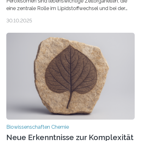
Peroxisomen sind lebenswichtige Zellorganellen, die
eine zentrale Rolle im Lipidstoffwechsel und bei der
Entgiftung von Zellen spielen. Damit sie ihre Aufgaben
30.10.2025
erfüllen können, müssen zahlreiche Enzyme präzise in
ihr Inneres transportiert werden. Ein Forschungsteam
der Ruhr-Universität Bochum um Prof. Dr. Ralf Erdmann
und Dr. Ismaila Francis Yusuf hat nun einen bislang
unbekannten Qualitätskontrollmechanismus des
peroxisomalen Proteintransports in der Bäckerhefe
Saccharomyces cerevisiae entdeckt, der für die
Funktionsfähigkeit der Organellen entscheidend ist. Die
Studie wurde am 28. Oktober 2025 in der
Fachzeitschrift…
Biowissenschaften Chemie
Neue Erkenntnisse zur Komplexität