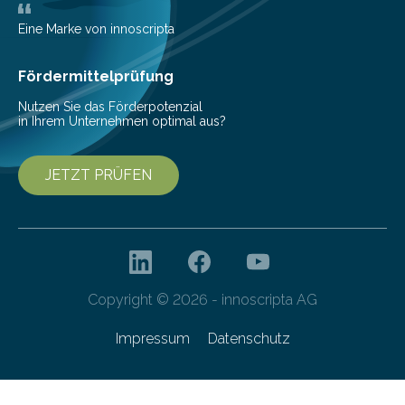
Bioökonomiestrategie mit rund 2,7 Millionen Euro.
Pestizide sind äußerst wichtig, um die globale
Eine Marke von innoscripta
Ernährung zu sichern. Ohne sie besteht die weltweite
Gefahr erheblicher…
Fördermittelprüfung
Nutzen Sie das Förderpotenzial
in Ihrem Unternehmen optimal aus?
JETZT PRÜFEN
Copyright © 2026 - innoscripta AG
Impressum
Datenschutz