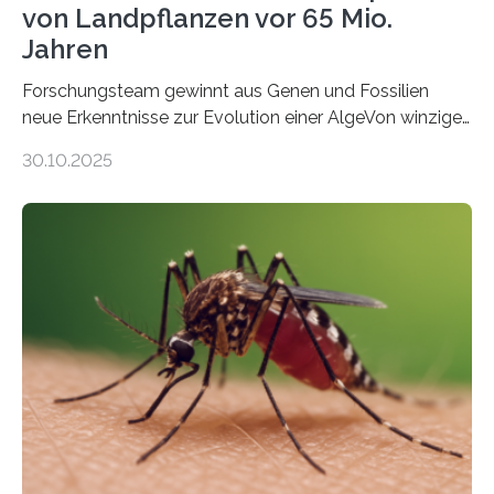
von Landpflanzen vor 65 Mio.
Jahren
Forschungsteam gewinnt aus Genen und Fossilien
neue Erkenntnisse zur Evolution einer AlgeVon winzigen
Moosen über filigrane Farne bis zu riesigen Bäumen –
30.10.2025
Landpflanzen zählen zu den komplexesten
fotosynthetischen Organismen der Erde. Ihre
Geschichte beginnt jedoch eher unscheinbar: bei
Grünalgen, die vor Hunderten von Millionen Jahren
lebten. Unter den Vorfahren sticht eine Gruppe heraus,
die noch heute in der Natur vorkommt: die
Süßwasseralge Coleochaetophyceae. Einige Arten
dieser Gruppe bilden aus Zellfäden dichte Geflechte
mit scheibenförmiger Gestalt. Was auffällig ist: Die
nächsten…