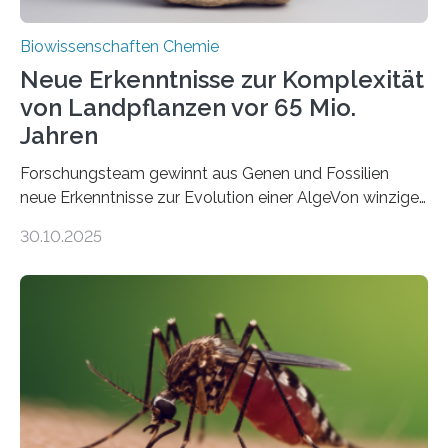
Biowissenschaften Chemie
Neue Erkenntnisse zur Komplexität
von Landpflanzen vor 65 Mio.
Jahren
Forschungsteam gewinnt aus Genen und Fossilien
neue Erkenntnisse zur Evolution einer AlgeVon winzigen
Moosen über filigrane Farne bis zu riesigen Bäumen –
30.10.2025
Landpflanzen zählen zu den komplexesten
fotosynthetischen Organismen der Erde. Ihre
Geschichte beginnt jedoch eher unscheinbar: bei
Grünalgen, die vor Hunderten von Millionen Jahren
lebten. Unter den Vorfahren sticht eine Gruppe heraus,
die noch heute in der Natur vorkommt: die
Süßwasseralge Coleochaetophyceae. Einige Arten
dieser Gruppe bilden aus Zellfäden dichte Geflechte
mit scheibenförmiger Gestalt. Was auffällig ist: Die