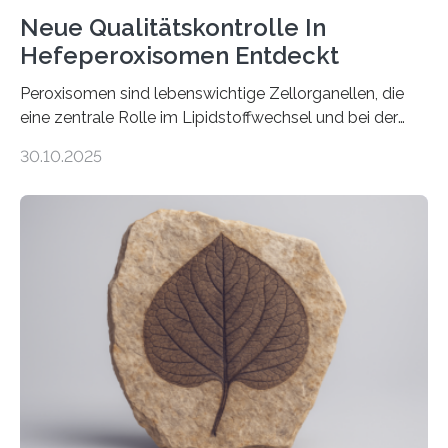
Neue Qualitätskontrolle In
Hefeperoxisomen Entdeckt
Peroxisomen sind lebenswichtige Zellorganellen, die
eine zentrale Rolle im Lipidstoffwechsel und bei der
Entgiftung von Zellen spielen. Damit sie ihre Aufgaben
30.10.2025
erfüllen können, müssen zahlreiche Enzyme präzise in
ihr Inneres transportiert werden. Ein Forschungsteam
der Ruhr-Universität Bochum um Prof. Dr. Ralf Erdmann
und Dr. Ismaila Francis Yusuf hat nun einen bislang
unbekannten Qualitätskontrollmechanismus des
peroxisomalen Proteintransports in der Bäckerhefe
Saccharomyces cerevisiae entdeckt, der für die
Funktionsfähigkeit der Organellen entscheidend ist. Die
Studie wurde am 28. Oktober 2025 in der
Fachzeitschrift…