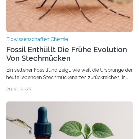
nächsten…
Biowissenschaften Chemie
Fossil Enthüllt Die Frühe Evolution
Von Stechmücken
Ein seltener Fossilfund zeigt, wie weit die Ursprünge der
heute lebenden Stechmückenarten zurückreichen. In
99 Millionen Jahre altem Bernstein entdeckten LMU-
29.10.2025
Forschende die bisher älteste bekannte Stechmücken-
Larve. Das kreidezeitliche Fossil stammt aus der
Region Kachin in Myanmar und hat sich in
ausgezeichnetem Zustand erhalten. Es konnte als neue
Art einer neuen Gattung beschrieben werden und trägt
nun den Namen Cretosabethes primaevus. Dieser erste
fossile Nachweis einer Stechmückenlarve in Bernstein