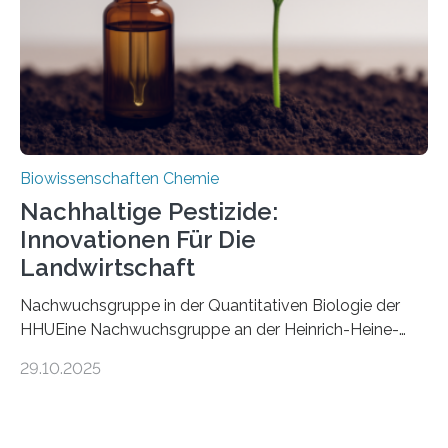
stellt gleichzeitig den ersten Fossilfund einer
Mückenlarve aus dem Mesozoikum dar, denn…
Biowissenschaften Chemie
Nachhaltige Pestizide:
Innovationen Für Die
Landwirtschaft
Nachwuchsgruppe in der Quantitativen Biologie der
HHUEine Nachwuchsgruppe an der Heinrich-Heine-
Universität Düsseldorf (HHU) wird in den kommenden
29.10.2025
fünf Jahren erforschen, wie Bakterien auf
biotechnologischem Weg ein ökologisch verträgliches
Pestizid erzeugen können. Der Wirkstoff stammt dabei