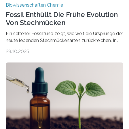
Biowissenschaften Chemie
Fossil Enthüllt Die Frühe Evolution
Von Stechmücken
Ein seltener Fossilfund zeigt, wie weit die Ursprünge der
heute lebenden Stechmückenarten zurückreichen. In
99 Millionen Jahre altem Bernstein entdeckten LMU-
29.10.2025
Forschende die bisher älteste bekannte Stechmücken-
Larve. Das kreidezeitliche Fossil stammt aus der
Region Kachin in Myanmar und hat sich in
ausgezeichnetem Zustand erhalten. Es konnte als neue
Art einer neuen Gattung beschrieben werden und trägt
nun den Namen Cretosabethes primaevus. Dieser erste
fossile Nachweis einer Stechmückenlarve in Bernstein
stellt gleichzeitig den ersten Fossilfund einer
Mückenlarve aus dem Mesozoikum dar, denn…