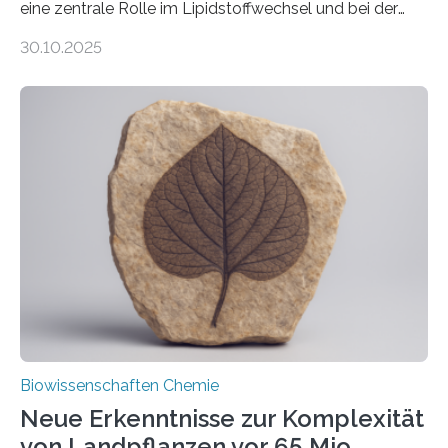
eine zentrale Rolle im Lipidstoffwechsel und bei der
Entgiftung von Zellen spielen. Damit sie ihre Aufgaben
30.10.2025
erfüllen können, müssen zahlreiche Enzyme präzise in
ihr Inneres transportiert werden. Ein Forschungsteam
der Ruhr-Universität Bochum um Prof. Dr. Ralf Erdmann
und Dr. Ismaila Francis Yusuf hat nun einen bislang
unbekannten Qualitätskontrollmechanismus des
peroxisomalen Proteintransports in der Bäckerhefe
Saccharomyces cerevisiae entdeckt, der für die
Funktionsfähigkeit der Organellen entscheidend ist. Die
Studie wurde am 28. Oktober 2025 in der
Fachzeitschrift…
Biowissenschaften Chemie
Neue Erkenntnisse zur Komplexität
von Landpflanzen vor 65 Mio.