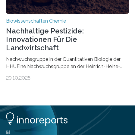
Biowissenschaften Chemie
Nachhaltige Pestizide:
Innovationen Für Die
Landwirtschaft
Nachwuchsgruppe in der Quantitativen Biologie der
HHUEine Nachwuchsgruppe an der Heinrich-Heine-
Universität Düsseldorf (HHU) wird in den kommenden
29.10.2025
fünf Jahren erforschen, wie Bakterien auf
biotechnologischem Weg ein ökologisch verträgliches
Pestizid erzeugen können. Der Wirkstoff stammt dabei
ursprünglich aus einer Pflanze, der Dalmatinischen
Insektenblume. Das Bundesministerium für Forschung,
Technologie und Raumfahrt (BMFTR) fördert das
Projekt im Rahmen der Nationalen
Bioökonomiestrategie mit rund 2,7 Millionen Euro.