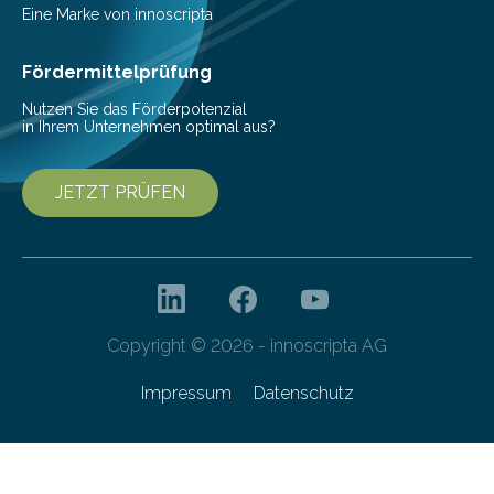
Pestizide sind äußerst wichtig, um die globale
Eine Marke von innoscripta
Ernährung zu sichern. Ohne sie besteht die weltweite
Gefahr erheblicher…
Fördermittelprüfung
Nutzen Sie das Förderpotenzial
in Ihrem Unternehmen optimal aus?
JETZT PRÜFEN
Copyright © 2026 - innoscripta AG
Impressum
Datenschutz