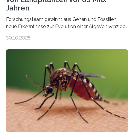
Jahren
Forschungsteam gewinnt aus Genen und Fossilien
neue Erkenntnisse zur Evolution einer AlgeVon winzigen
Moosen über filigrane Farne bis zu riesigen Bäumen –
30.10.2025
Landpflanzen zählen zu den komplexesten
fotosynthetischen Organismen der Erde. Ihre
Geschichte beginnt jedoch eher unscheinbar: bei
Grünalgen, die vor Hunderten von Millionen Jahren
lebten. Unter den Vorfahren sticht eine Gruppe heraus,
die noch heute in der Natur vorkommt: die
Süßwasseralge Coleochaetophyceae. Einige Arten
dieser Gruppe bilden aus Zellfäden dichte Geflechte
mit scheibenförmiger Gestalt. Was auffällig ist: Die
nächsten…