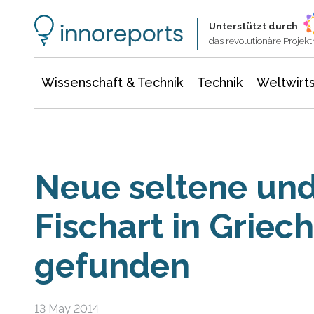
Wissenschaft & Technik
Informationstechnologie
Energie & Elektrotechnik
Unterstützt durch
das revolutionäre Proje
Wissenschaft & Technik
Technik
Weltwirts
Neue seltene un
Fischart in Griec
gefunden
13 May 2014