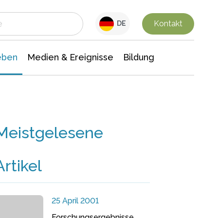
 Leben
Medien & Ereignisse
Interdisziplinäre Forschung
Veranstaltungsnachrichten
n Chemie
Gesellschaftswissenschaften
Kontakt
DE
eben
Medien & Ereignisse
Bildung
Meistgelesene
Artikel
25 April 2001
Forschungsergebnisse