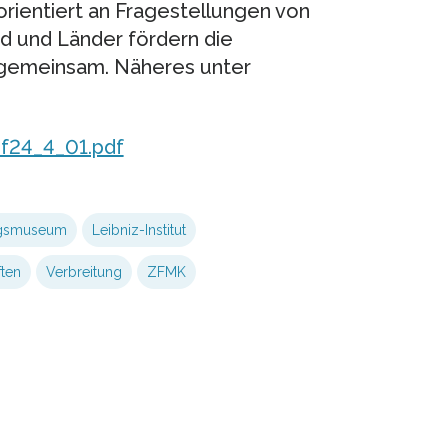
orientiert an Fragestellungen von
d und Länder fördern die
r gemeinsam. Näheres unter
ef24_4_01.pdf
gsmuseum
Leibniz-Institut
ten
Verbreitung
ZFMK