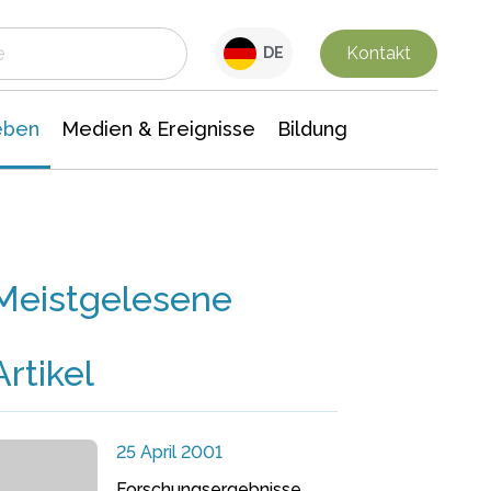
 Leben
Medien & Ereignisse
Interdisziplinäre Forschung
Veranstaltungsnachrichten
n Chemie
Gesellschaftswissenschaften
Kontakt
DE
eben
Medien & Ereignisse
Bildung
Meistgelesene
Artikel
25 April 2001
Forschungsergebnisse