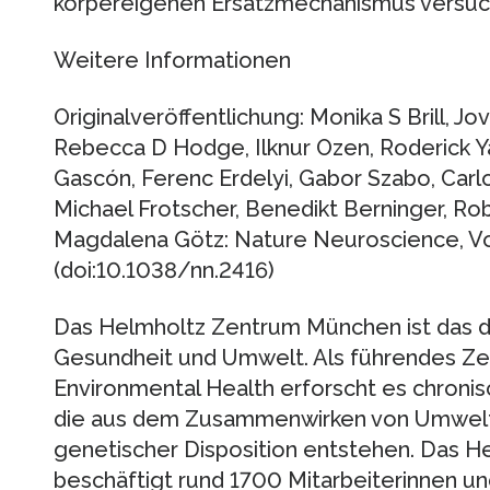
körpereigenen Ersatzmechanismus versuch
Weitere Informationen
Originalveröffentlichung: Monika S Brill, J
Rebecca D Hodge, Ilknur Ozen, Roderick Ya
Gascón, Ferenc Erdelyi, Gabor Szabo, Carlo
Michael Frotscher, Benedikt Berninger, Rob
Magdalena Götz: Nature Neuroscience, V
(doi:10.1038/nn.2416)
Das Helmholtz Zentrum München ist das 
Gesundheit und Umwelt. Als führendes Ze
Environmental Health erforscht es chroni
die aus dem Zusammenwirken von Umweltfa
genetischer Disposition entstehen. Das 
beschäftigt rund 1700 Mitarbeiterinnen un