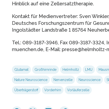
Hinblick auf eine Zellersatztherapie.
Kontakt für Medienvertreter: Sven Winkl
Deutsches Forschungszentrum für Gesun
Ingolstädter Landstraße 1 85764 Neuherb
Tel.: 089-3187-3946, Fax 089-3187-3324, I
muenchen.de, E-Mail: presse@helmholtz
Glutamat
Großhirnrinde
Helmholtz
LMU
Mausm
Nature Neuroscience
Nervenzelle
Neuroscience
S
Überträgerstoff
Vorderhirn
Vorläuferzelle