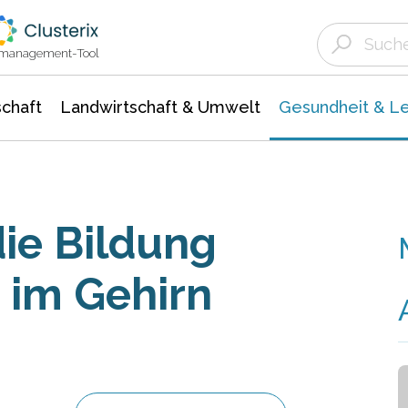
Landwirtschaft & Umwelt
Gesundheit &
Agrar- Forstwissenschaften
Biowissenschafte
Unternehmensmeldungen
Ökologie Umwelt- Naturschutz
ktmanagement-Tool
chaft
Landwirtschaft & Umwelt
Gesundheit & L
die Bildung
 im Gehirn