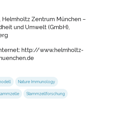
er, Helmholtz Zentrum München –
dheit und Umwelt (GmbH),
erg
nternet: http://www.helmholtz-
-muenchen.de
odell
Nature Immunology
tammzelle
Stammzellforschung