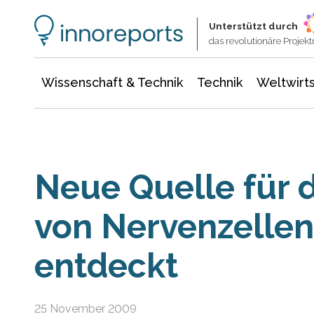
Wissenschaft & Technik
Informationstechnologie
Energie & Elektrotechnik
Unterstützt durch
das revolutionäre Proje
Wissenschaft & Technik
Technik
Weltwirts
Neue Quelle für 
von Nervenzellen
entdeckt
25 November 2009