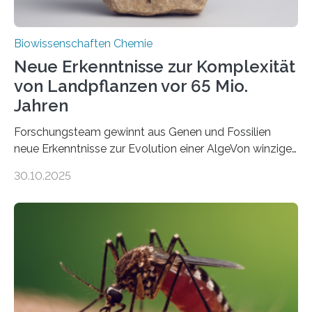
Biowissenschaften Chemie
Neue Erkenntnisse zur Komplexität
von Landpflanzen vor 65 Mio.
Jahren
Forschungsteam gewinnt aus Genen und Fossilien
neue Erkenntnisse zur Evolution einer AlgeVon winzigen
Moosen über filigrane Farne bis zu riesigen Bäumen –
30.10.2025
Landpflanzen zählen zu den komplexesten
fotosynthetischen Organismen der Erde. Ihre
Geschichte beginnt jedoch eher unscheinbar: bei
Grünalgen, die vor Hunderten von Millionen Jahren
lebten. Unter den Vorfahren sticht eine Gruppe heraus,
die noch heute in der Natur vorkommt: die
Süßwasseralge Coleochaetophyceae. Einige Arten
dieser Gruppe bilden aus Zellfäden dichte Geflechte