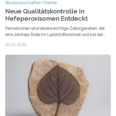
Biowissenschaften Chemie
Neue Qualitätskontrolle In
Hefeperoxisomen Entdeckt
Peroxisomen sind lebenswichtige Zellorganellen, die
eine zentrale Rolle im Lipidstoffwechsel und bei der
Entgiftung von Zellen spielen. Damit sie ihre Aufgaben
30.10.2025
erfüllen können, müssen zahlreiche Enzyme präzise in
ihr Inneres transportiert werden. Ein Forschungsteam
der Ruhr-Universität Bochum um Prof. Dr. Ralf Erdmann
und Dr. Ismaila Francis Yusuf hat nun einen bislang
unbekannten Qualitätskontrollmechanismus des
peroxisomalen Proteintransports in der Bäckerhefe
Saccharomyces cerevisiae entdeckt, der für die
Funktionsfähigkeit der Organellen entscheidend ist. Die
Studie wurde am 28. Oktober 2025 in der
Fachzeitschrift…