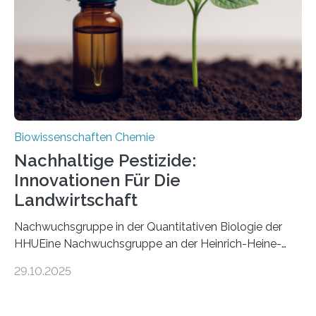
fossile Nachweis einer Stechmückenlarve in Bernstein
stellt gleichzeitig den ersten Fossilfund einer
Mückenlarve aus dem Mesozoikum dar, denn…
Biowissenschaften Chemie
Nachhaltige Pestizide:
Innovationen Für Die
Landwirtschaft
Nachwuchsgruppe in der Quantitativen Biologie der
HHUEine Nachwuchsgruppe an der Heinrich-Heine-
Universität Düsseldorf (HHU) wird in den kommenden
29.10.2025
fünf Jahren erforschen, wie Bakterien auf
biotechnologischem Weg ein ökologisch verträgliches
Pestizid erzeugen können. Der Wirkstoff stammt dabei