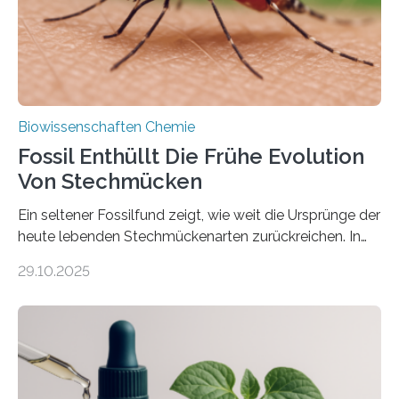
mit scheibenförmiger Gestalt. Was auffällig ist: Die
nächsten…
Biowissenschaften Chemie
Fossil Enthüllt Die Frühe Evolution
Von Stechmücken
Ein seltener Fossilfund zeigt, wie weit die Ursprünge der
heute lebenden Stechmückenarten zurückreichen. In
99 Millionen Jahre altem Bernstein entdeckten LMU-
29.10.2025
Forschende die bisher älteste bekannte Stechmücken-
Larve. Das kreidezeitliche Fossil stammt aus der
Region Kachin in Myanmar und hat sich in
ausgezeichnetem Zustand erhalten. Es konnte als neue
Art einer neuen Gattung beschrieben werden und trägt
nun den Namen Cretosabethes primaevus. Dieser erste