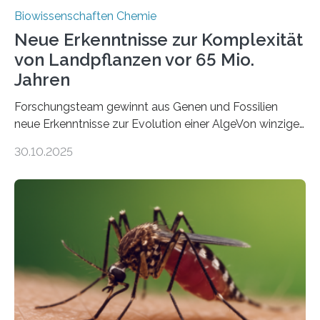
Biowissenschaften Chemie
Neue Erkenntnisse zur Komplexität
von Landpflanzen vor 65 Mio.
Jahren
Forschungsteam gewinnt aus Genen und Fossilien
neue Erkenntnisse zur Evolution einer AlgeVon winzigen
Moosen über filigrane Farne bis zu riesigen Bäumen –
30.10.2025
Landpflanzen zählen zu den komplexesten
fotosynthetischen Organismen der Erde. Ihre
Geschichte beginnt jedoch eher unscheinbar: bei
Grünalgen, die vor Hunderten von Millionen Jahren
lebten. Unter den Vorfahren sticht eine Gruppe heraus,
die noch heute in der Natur vorkommt: die
Süßwasseralge Coleochaetophyceae. Einige Arten
dieser Gruppe bilden aus Zellfäden dichte Geflechte
mit scheibenförmiger Gestalt. Was auffällig ist: Die
nächsten…