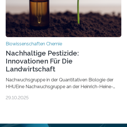
Mückenlarve aus dem Mesozoikum dar, denn…
Biowissenschaften Chemie
Nachhaltige Pestizide:
Innovationen Für Die
Landwirtschaft
Nachwuchsgruppe in der Quantitativen Biologie der
HHUEine Nachwuchsgruppe an der Heinrich-Heine-
Universität Düsseldorf (HHU) wird in den kommenden
29.10.2025
fünf Jahren erforschen, wie Bakterien auf
biotechnologischem Weg ein ökologisch verträgliches
Pestizid erzeugen können. Der Wirkstoff stammt dabei
ursprünglich aus einer Pflanze, der Dalmatinischen