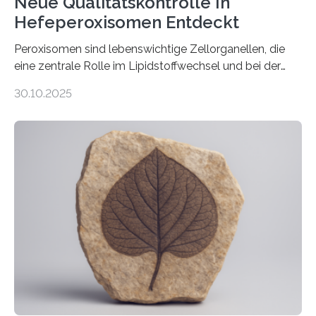
Neue Qualitätskontrolle In
Hefeperoxisomen Entdeckt
Peroxisomen sind lebenswichtige Zellorganellen, die
eine zentrale Rolle im Lipidstoffwechsel und bei der
Entgiftung von Zellen spielen. Damit sie ihre Aufgaben
30.10.2025
erfüllen können, müssen zahlreiche Enzyme präzise in
ihr Inneres transportiert werden. Ein Forschungsteam
der Ruhr-Universität Bochum um Prof. Dr. Ralf Erdmann
und Dr. Ismaila Francis Yusuf hat nun einen bislang
unbekannten Qualitätskontrollmechanismus des
peroxisomalen Proteintransports in der Bäckerhefe
Saccharomyces cerevisiae entdeckt, der für die
Funktionsfähigkeit der Organellen entscheidend ist. Die
Studie wurde am 28. Oktober 2025 in der
Fachzeitschrift…