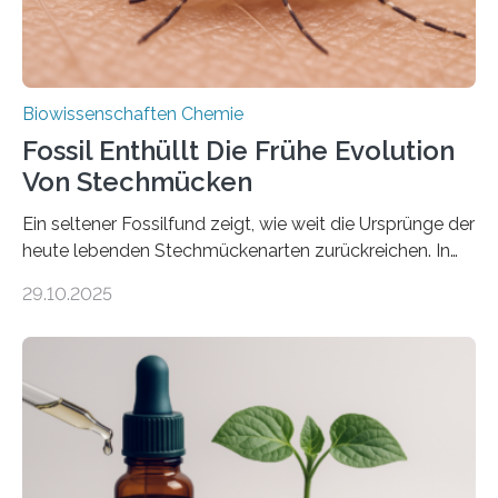
Biowissenschaften Chemie
Fossil Enthüllt Die Frühe Evolution
Von Stechmücken
Ein seltener Fossilfund zeigt, wie weit die Ursprünge der
heute lebenden Stechmückenarten zurückreichen. In
99 Millionen Jahre altem Bernstein entdeckten LMU-
29.10.2025
Forschende die bisher älteste bekannte Stechmücken-
Larve. Das kreidezeitliche Fossil stammt aus der
Region Kachin in Myanmar und hat sich in
ausgezeichnetem Zustand erhalten. Es konnte als neue
Art einer neuen Gattung beschrieben werden und trägt
nun den Namen Cretosabethes primaevus. Dieser erste
fossile Nachweis einer Stechmückenlarve in Bernstein
stellt gleichzeitig den ersten Fossilfund einer