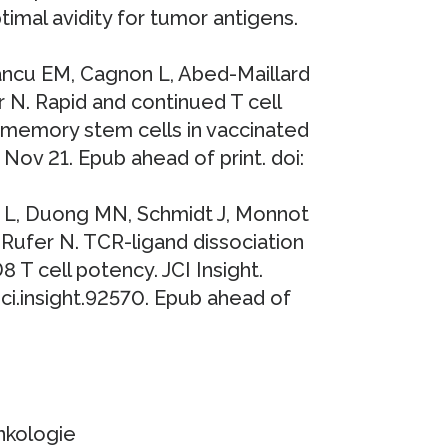
ptimal avidity for tumor antigens.
ancu EM, Cagnon L, Abed-Maillard
r N. Rapid and continued T cell
d memory stem cells in vaccinated
Nov 21. Epub ahead of print. doi:
ia L, Duong MN, Schmidt J, Monnot
Rufer N. TCR-ligand dissociation
 T cell potency. JCI Insight.
/jci.insight.92570. Epub ahead of
nkologie