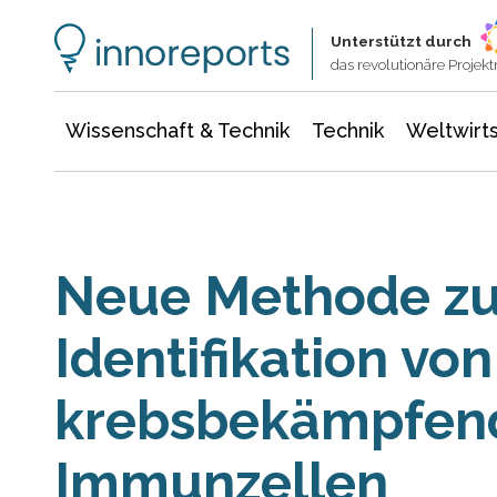
Wissenschaft & Technik
Informationstechnologie
Energie & Elektrotechnik
Unterstützt durch
das revolutionäre Proje
Wissenschaft & Technik
Technik
Weltwirts
Neue Methode zu
Identifikation von
krebsbekämpfen
Immunzellen