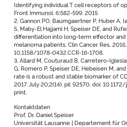
Identifying individual T cell receptors of o
Front Immunol. 6:582-599. 2015
2. Gannon PO, Baumgaertner P, Huber A, I
S, Maby-El Hajjami H, Speiser DE, and Rufe
differentiation into long-term effector an
melanoma patients. Clin Cancer Res. 2016. 
10.1158/1078-0432.CCR-16-1708.
3. Allard M, Couturaud B, Carretero-Igles
G, Romero P, Speiser DE, Hebeisen M, and 
rate is a robust and stable biomarker of CD8
2017. July 20;2(14). pii: 92570. doi: 10.1172
print.
Kontaktdaten
Prof. Dr. Daniel Speiser
Universität Lausanne | Departement für O