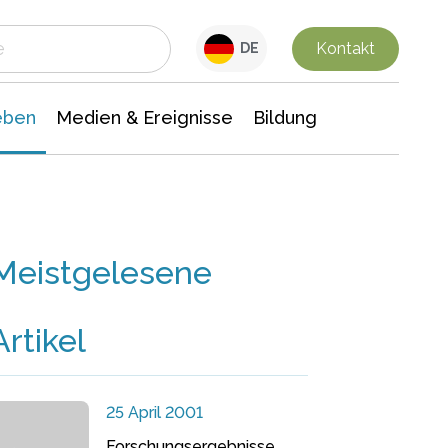
 Leben
Medien & Ereignisse
Interdisziplinäre Forschung
Veranstaltungsnachrichten
n Chemie
Gesellschaftswissenschaften
Kontakt
DE
eben
Medien & Ereignisse
Bildung
Meistgelesene
Artikel
25 April 2001
Forschungsergebnisse